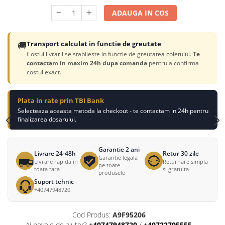
ADAUGA IN COS
🚚
Transport calculat in functie de greutate
Costul livrarii se stabileste in functie de greutatea coletului.
Te
contactam in maxim 24h dupa comanda
pentru a confirma
costul exact.
Plata in rate prin TBI Bank
Selecteaza aceasta metoda la checkout - te contactam in 24h pentru
finalizarea dosarului.
Garantie 2 ani
Livrare 24-48h
Retur 30 zile
Garantie legala
Livrare rapida in
Returnare simpla
pe toate
toata tara
si gratuita
produsele
Suport tehnic
+40747948720
Cod Produs:
A9F95206
Ai nevoie de ajutor?
+40747948720
/
+40722705555