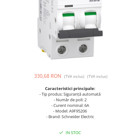
Prize și fișe industriale
Rame
Sonerii
Suporturi de fixare
Termostate
Variator de tensiune
Întrerupătoare
330,68 RON
(TVA inclus)
(TVA inclus)
Caracteristici principale:
- Tip produs: Siguranță automată
- Număr de poli: 2
- Curent nominal: 6A
- Model: A9F95206
- Brand: Schneider Electric
IN STOC