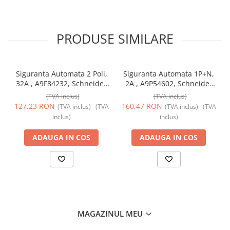
PRODUSE SIMILARE
Siguranta Automata 2 Poli,
Siguranta Automata 1P+N,
32A , A9F84232, Schneider
2A , A9P54602, Schneider
Electric
Electric
(TVA inclus)
(TVA inclus)
127,23 RON
160,47 RON
(TVA inclus)
(TVA
(TVA inclus)
(TVA
inclus)
inclus)
ADAUGA IN COS
ADAUGA IN COS
MAGAZINUL MEU