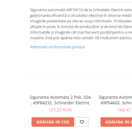
Iluminat
Siguranța automată A9F74110 de la Schneider Electric este s
Altele
gestionarea eficientă a circuitelor electrice în diverse medii 
Iluminat de Siguranță
Imaginile prezentate pe site au scop informativ. Produsele r
afișate în poze, în funcție de producător și de lotul de fab
Lumini exterioare
informațiile și imaginile cât mai frecvent posibil pentru a r
noastre, însă pot apărea mici variații. Vă mulțumim pentru 
Lămpi și componente
Informatii conformitate produs
Senzori
Paratrasnet și Protecție la Trăsnet
Catarge
Montaj Lateral Catarg
Montaj pe acoperis
Paratrăsnete ESE — PDA Integrat
Siguranta Automata 2 Poli, 32A
Siguranta Autom
Electric
, A9F84232, Schneider Electric
A9P54602, Schne
Piese de adaptare
127,23 RON
160,47
Prize, întrerupătoare, detectoare
ADAUGA IN COS
ADAUGA IN 
de mișcare și accesorii
Altele