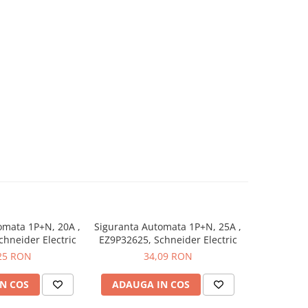
omata 1P+N, 20A ,
Siguranta Automata 1P+N, 25A ,
Siguranta 
hneider Electric
EZ9P32625, Schneider Electric
EZ9P32616,
25 RON
34,09 RON
N COS
ADAUGA IN COS
ADAUG