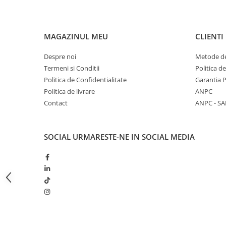
Butoane
Cadre de montaj aparent
MAGAZINUL MEU
CLIENTI
Detectoare de mișcare
Despre noi
Metode de
Doze
Termeni si Conditii
Politica d
Obturatoare
Politica de Confidentialitate
Garantia 
Prelungitoare, Stechere, Accesorii
Politica de livrare
ANPC
Contact
ANPC - SA
Prize
Prize de difuzor
SOCIAL
URMARESTE-NE IN SOCIAL MEDIA
Prize internet
Prize multimedia
Prize TV
Prize și fișe industriale
Rame
Sonerii