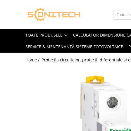
Toate Produsele
FOTOVOLTAICE
TOATE PRODUSELE
CALCULATOR DIMENSIUNE C
Acumulatori
SERVICE & MENTENANȚĂ SISTEME FOTOVOLTAICE
P
ATS / Comutatoare Transfer
Cabluri
Home /
Protecția circuitelor, protecții diferențiale și
Componente electrice
Invertoare
Panouri Fotovoltaice
Rack-uri
Sisteme de montaj
Sisteme de prindere
Sisteme Fotovoltaice Complete cu
Montaj