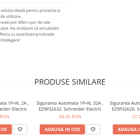
oluția ideală pentru protecția și
de utilizare.
eale pot diferi ușor de cele
ricație. Ne străduim să actualizăm
eflecta cu exactitate produsele
înțelegere!
PRODUSE SIMILARE
ata 1P+N, 2A ,
Siguranta Automata 1P+N, 32A ,
Siguranta Aut
ider Electric
EZ9P32632, Schneider Electric
EZ9P32620, Sc
 RON
44,55 RON
31,
COS
ADAUGA IN COS
ADAUGA I