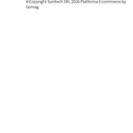
©Copyright Sonitech SRL 2026
Platforma E-commerce by
Suporturi de fixare
Gomag
Termostate
Variator de tensiune
Întrerupătoare
Protecția circuitelor, protecții
diferențiale și descărcătoare
Contactoare
Contactoare modulare
Descărcătoare
Protecții diferențiale
Separatoare
Siguranțe fuzibile
Întrerupătoare automate și
accesorii
Protecția și comanda motoarelor
Contactoare