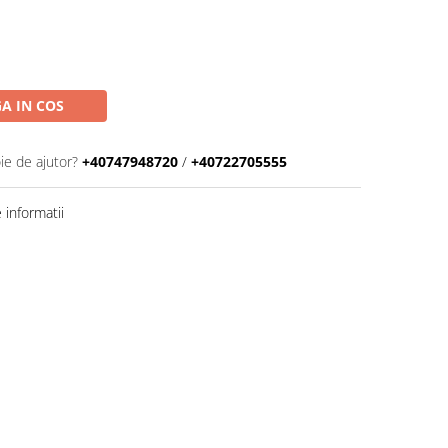
A IN COS
ie de ajutor?
+40747948720
/
+40722705555
informatii