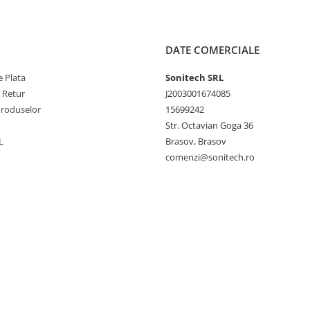
DATE COMERCIALE
 Plata
Sonitech SRL
e Retur
J2003001674085
Produselor
15699242
Str. Octavian Goga 36
L
Brasov, Brasov
comenzi@sonitech.ro