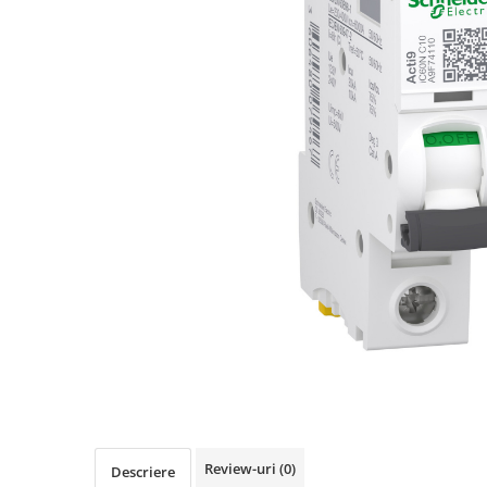
Busbar Șine Conexiuni
Cabluri și accesorii
Accesorii
Cabluri
Jgheab metalic
Papuci CU și AL
Pat de cablu PVC
Pini, riglete, cleme
Presetupe
Țeavă PVC și copex
Cofrete, dulapuri și doze
Cofrete de plastic și accesorii
Coftere metalice și accesorii
Doze
Review-uri
(0)
Coliere de plastic
Descriere