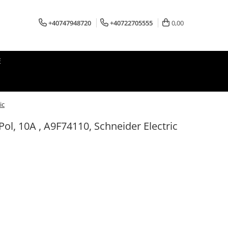
+40747948720
+40722705555
0,00
E
ic
ol, 10A , A9F74110, Schneider Electric