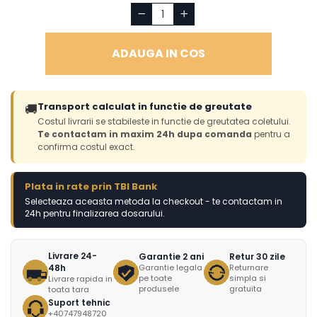
ADAUGA IN COS
Transport calculat in functie de greutate
🚚
Costul livrarii se stabileste in functie de greutatea coletului.
Te contactam in maxim 24h dupa comanda
pentru a
confirma costul exact.
Plata in rate prin TBI Bank
Selecteaza aceasta metoda la checkout - te contactam in
24h pentru finalizarea dosarului.
Livrare 24-
Garantie 2 ani
Retur 30 zile
48h
Garantie legala
Returnare
pe toate
simpla si
Livrare rapida in
produsele
gratuita
toata tara
Suport tehnic
+40747948720