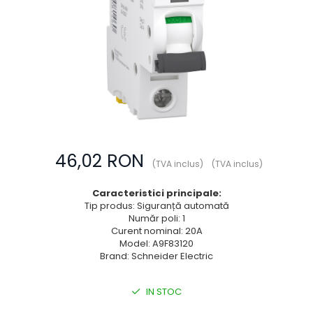
Prize multimedia
Prize TV
Prize și fișe industriale
Rame
Sonerii
Suporturi de fixare
Termostate
46,02 RON
Variator de tensiune
(TVA inclus)
(TVA inclus)
Întrerupătoare
Caracteristici principale:
Tip produs: Siguranță automată
Număr poli: 1
Curent nominal: 20A
Model: A9F83120
Brand: Schneider Electric
IN STOC