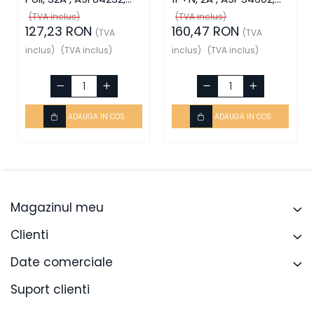
Schneider Electric
Schneider Electric
(TVA inclus)
(TVA inclus)
127,23 RON
160,47 RON
(TVA
(TVA
inclus)
(TVA inclus)
inclus)
(TVA inclus)
ADAUGA IN COS
ADAUGA IN COS
Magazinul meu
Clienti
Date comerciale
Suport clienti