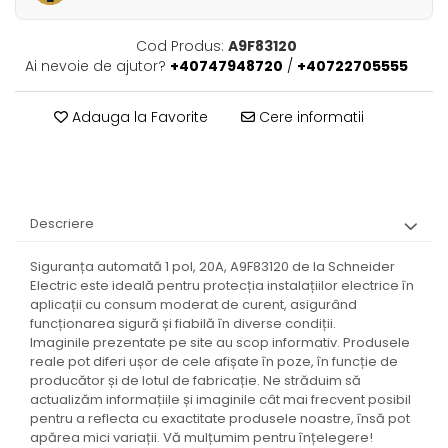
Cod Produs:
A9F83120
Ai nevoie de ajutor?
+40747948720
/
+40722705555
Adauga la Favorite
Cere informatii
Descriere
Siguranța automată 1 pol, 20A, A9F83120 de la Schneider
Electric este ideală pentru protecția instalațiilor electrice în
aplicații cu consum moderat de curent, asigurând
funcționarea sigură și fiabilă în diverse condiții.
Imaginile prezentate pe site au scop informativ. Produsele
reale pot diferi ușor de cele afișate în poze, în funcție de
producător și de lotul de fabricație. Ne străduim să
actualizăm informațiile și imaginile cât mai frecvent posibil
pentru a reflecta cu exactitate produsele noastre, însă pot
apărea mici variații. Vă mulțumim pentru înțelegere!