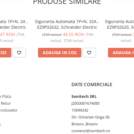
PRODUSE SIMILARE
ata 1P+N, 2A ,
Siguranta Automata 1P+N, 32A ,
Siguranta Aut
ider Electric
EZ9P32632, Schneider Electric
EZ9P32620, Sc
,47 RON
44,55 RON
(TVA
(TVA inclus)
(TVA
(TVA inclus)
A inclus)
inclus)
(TVA inclus)
inclus)
COS
ADAUGA IN COS
ADAUGA I
DATE COMERCIALE
 Plata
Sonitech SRL
e Retur
J2003001674085
Produselor
15699242
Str. Octavian Goga 36
L
Brasov, Brasov
comenzi@sonitech.ro