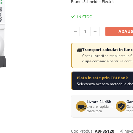
Brand: Schneider Electric
IN STOC
ADAUG
🚚
Transport calculat in func
Costul livrarii se stabileste in 
dupa comanda
pentru a confi
Plata in rate prin TBI Bank
Selecteaza aceasta metoda la chec
Livrare 24-48h
Gar
Livrare rapida in
Gara
toata tara
toa
Cod Produs:
A9F85120
Ai nevo