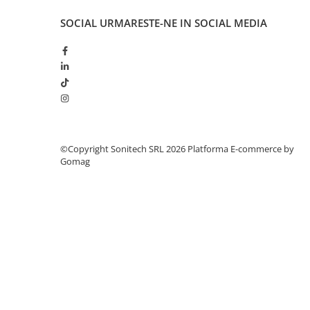
Suporturi de fixare
SOCIAL
URMARESTE-NE IN SOCIAL MEDIA
Termostate
Variator de tensiune
Întrerupătoare
Protecția circuitelor, protecții
diferențiale și descărcătoare
Contactoare
Contactoare modulare
©Copyright Sonitech SRL 2026
Platforma E-commerce by
Gomag
Descărcătoare
Protecții diferențiale
Separatoare
Siguranțe fuzibile
Întrerupătoare automate și
accesorii
Protecția și comanda motoarelor
Contactoare