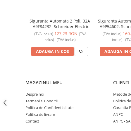
Butoane
Cadre de montaj aparent
Siguranta Automata 2 Poli, 32A
Siguranta Autom
Detectoare de mișcare
, A9F84232, Schneider Electric
A9P54602, Schne
127,23 RON
160
Doze
(TVA inclus)
(TVA
(TVA inclus)
inclus)
(TVA inclus)
inclus)
(TV
Obturatoare
ADAUGA IN COS
ADAUGA IN 
Prelungitoare, Stechere, Accesorii
Prize
Prize de difuzor
Prize internet
MAGAZINUL MEU
CLIENTI
Prize multimedia
Despre noi
Metode de
Prize TV
Termeni si Conditii
Politica d
Prize și fișe industriale
Politica de Confidentialitate
Garantia 
Politica de livrare
ANPC
Rame
Contact
ANPC - SA
Sonerii