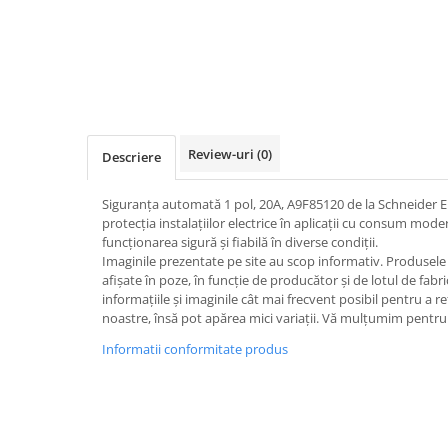
Iluminat
Altele
Iluminat de Siguranță
Lumini exterioare
Lămpi și componente
Review-uri
(0)
Descriere
Senzori
Paratrasnet și Protecție la Trăsnet
Siguranța automată 1 pol, 20A, A9F85120 de la Schneider El
Catarge
protecția instalațiilor electrice în aplicații cu consum mod
funcționarea sigură și fiabilă în diverse condiții.
Montaj Lateral Catarg
Imaginile prezentate pe site au scop informativ. Produsele r
afișate în poze, în funcție de producător și de lotul de fab
Montaj pe acoperis
informațiile și imaginile cât mai frecvent posibil pentru a r
Paratrăsnete ESE — PDA Integrat
noastre, însă pot apărea mici variații. Vă mulțumim pentru 
Electric
Informatii conformitate produs
Piese de adaptare
Prize, întrerupătoare, detectoare
de mișcare și accesorii
Altele