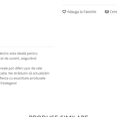
Adauga la Favorite
Cere 
ectric este ideală pentru
erat de curent, asigurând
eale pot diferi ușor de cele
ricație. Ne străduim să actualizăm
eflecta cu exactitate produsele
înțelegere!