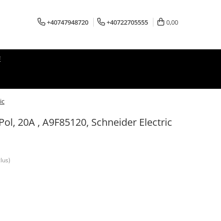
+40747948720
+40722705555
0,00
E
ic
ol, 20A , A9F85120, Schneider Electric
lus)