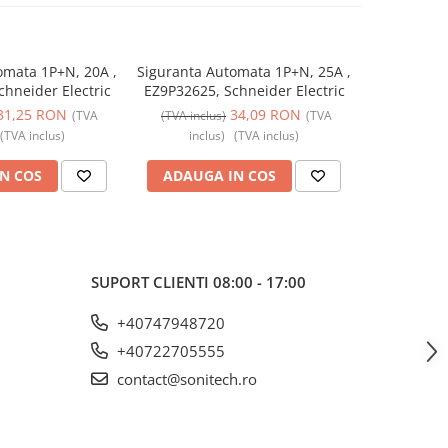
omata 1P+N, 20A ,
Siguranta Automata 1P+N, 25A ,
Siguranta 
hneider Electric
EZ9P32625, Schneider Electric
EZ9P32616,
31,25 RON
34,09 RON
(TVA
(TVA inclus)
(TVA
(TVA incl
(TVA inclus)
inclus)
(TVA inclus)
incl
N COS
ADAUGA IN COS
ADAUG
SUPORT CLIENTI
08:00 - 17:00
+40747948720
+40722705555
contact@sonitech.ro