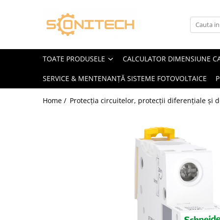
Toate Produsele
FOTOVOLTAICE
TOATE PRODUSELE
CALCULATOR DIMENSIUNE C
Acumulatori
SERVICE & MENTENANȚĂ SISTEME FOTOVOLTAICE
P
ATS / Comutatoare Transfer
Cabluri
Home /
Protecția circuitelor, protecții diferențiale și
Componente electrice
Invertoare
Panouri Fotovoltaice
Rack-uri
Sisteme de montaj
Sisteme de prindere
Sisteme Fotovoltaice Complete cu
Montaj