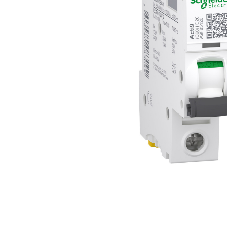
Busbar Șine Conexiuni
Cabluri și accesorii
Accesorii
Cabluri
Jgheab metalic
Papuci CU și AL
Pat de cablu PVC
Pini, riglete, cleme
Presetupe
Țeavă PVC și copex
Cofrete, dulapuri și doze
Cofrete de plastic și accesorii
Coftere metalice și accesorii
Doze
Coliere de plastic