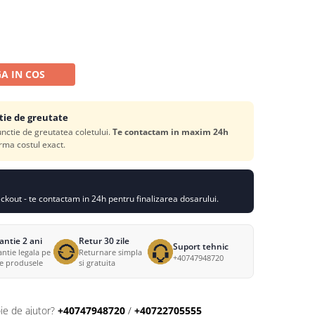
A IN COS
tie de greutate
functie de greutatea coletului.
Te contactam in maxim 24h
rma costul exact.
kout - te contactam in 24h pentru finalizarea dosarului.
antie 2 ani
Retur 30 zile
Suport tehnic
ntie legala pe
Returnare simpla
+40747948720
te produsele
si gratuita
ie de ajutor?
+40747948720
/
+40722705555