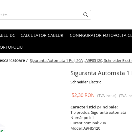
ABLU DC
CALCULATOR CABLURI
CONFIGURATOR FOTOVOLTAIC
ORTOFOLIU
 descărcătoare /
Siguranta Automata 1 Pol, 20A , A9F85120, Schneider Electr
Siguranta Automata 1 P
Schneider Electric
52,30 RON
(TVA inclus)
(TVA inc
Caracteristici principale:
Tip produs: Siguranță automată
Număr poli: 1
Curent nominal: 20A
Model: A9F85120