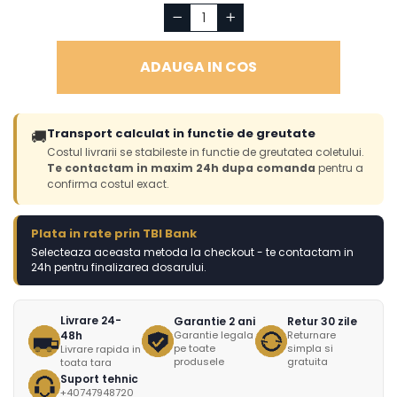
ADAUGA IN COS
Transport calculat in functie de greutate
🚚
Costul livrarii se stabileste in functie de greutatea coletului.
Te contactam in maxim 24h dupa comanda
pentru a
confirma costul exact.
Plata in rate prin TBI Bank
Selecteaza aceasta metoda la checkout - te contactam in
24h pentru finalizarea dosarului.
Livrare 24-
Garantie 2 ani
Retur 30 zile
48h
Garantie legala
Returnare
pe toate
simpla si
Livrare rapida in
produsele
gratuita
toata tara
Suport tehnic
+40747948720