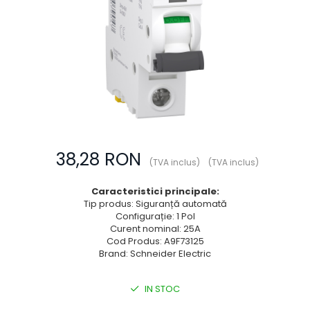
Prize multimedia
Prize TV
Prize și fișe industriale
Rame
Sonerii
Suporturi de fixare
Termostate
38,28 RON
Variator de tensiune
(TVA inclus)
(TVA inclus)
Întrerupătoare
Caracteristici principale:
Tip produs: Siguranță automată
Configurație: 1 Pol
Curent nominal: 25A
Cod Produs: A9F73125
Brand: Schneider Electric
IN STOC