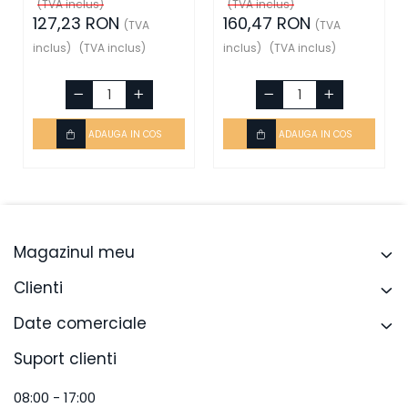
Schneider Electric
Schneider Electric
(TVA inclus)
(TVA inclus)
127,23 RON
160,47 RON
(TVA
(TVA
inclus)
(TVA inclus)
inclus)
(TVA inclus)
ADAUGA IN COS
ADAUGA IN COS
Magazinul meu
Clienti
Date comerciale
Suport clienti
08:00 - 17:00