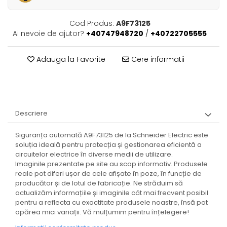
Cod Produs:
A9F73125
Ai nevoie de ajutor?
+40747948720
/
+40722705555
Adauga la Favorite
Cere informatii
Descriere
Siguranța automată A9F73125 de la Schneider Electric este
soluția ideală pentru protecția și gestionarea eficientă a
circuitelor electrice în diverse medii de utilizare.
Imaginile prezentate pe site au scop informativ. Produsele
reale pot diferi ușor de cele afișate în poze, în funcție de
producător și de lotul de fabricație. Ne străduim să
actualizăm informațiile și imaginile cât mai frecvent posibil
pentru a reflecta cu exactitate produsele noastre, însă pot
apărea mici variații. Vă mulțumim pentru înțelegere!