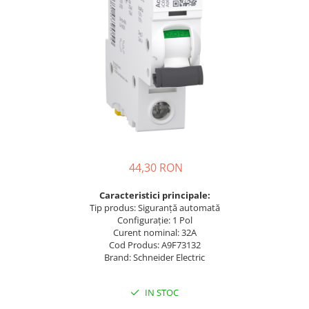
Busbar Șine Conexiuni
Cabluri și accesorii
Accesorii
Cabluri
Jgheab metalic
Papuci CU și AL
Pat de cablu PVC
Pini, riglete, cleme
44,30 RON
Presetupe
Caracteristici principale:
Țeavă PVC și copex
Tip produs: Siguranță automată
Cofrete, dulapuri și doze
Configurație: 1 Pol
Curent nominal: 32A
Cofrete de plastic și accesorii
Cod Produs: A9F73132
Coftere metalice și accesorii
Brand: Schneider Electric
Doze
IN STOC
Coliere de plastic