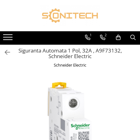
Toate Produsele
FOTOVOLTAICE
1
2
Acumulatori
Siguranta Automata 1 Pol, 32A , A9F73132,
ATS / Comutatoare Transfer
Schneider Electric
Cabluri
Schneider Electric
Componente electrice
Invertoare
Panouri Fotovoltaice
Rack-uri
Sisteme de montaj
Sisteme de prindere
Sisteme Fotovoltaice Complete cu
Montaj