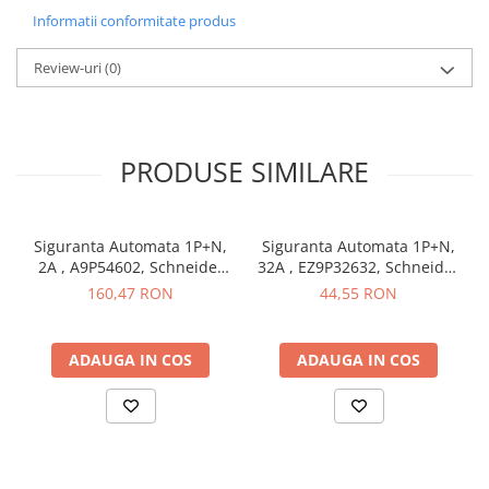
Informatii conformitate produs
Butoane
Cadre de montaj aparent
Review-uri
(0)
Detectoare de mișcare
Doze
Obturatoare
PRODUSE SIMILARE
Prelungitoare, Stechere, Accesorii
Prize
Siguranta Automata 1P+N,
Siguranta Automata 1P+N,
Prize de difuzor
2A , A9P54602, Schneider
32A , EZ9P32632, Schneider
Electric
Electric
160,47 RON
44,55 RON
Prize internet
Prize multimedia
ADAUGA IN COS
ADAUGA IN COS
Prize TV
Prize și fișe industriale
Rame
Sonerii