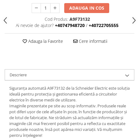
Iluminat
ADAUGA IN COS
Altele
Cod Produs:
A9F73132
Iluminat de Siguranță
Ai nevoie de ajutor?
+40747948720
/
+40722705555
Lumini exterioare
Lămpi și componente
Adauga la Favorite
Cere informatii
Senzori
Paratrasnet și Protecție la Trăsnet
Catarge
Descriere
Montaj Lateral Catarg
Montaj pe acoperis
Siguranța automată A9F73132 de la Schneider Electric este soluția
ideală pentru protecția și gestionarea eficientă a circuitelor
Paratrăsnete ESE — PDA Integrat
electrice în diverse medii de utilizare.
Electric
Imaginile prezentate pe site au scop informativ. Produsele reale
pot diferi ușor de cele afișate în poze, în funcție de producător și
Piese de adaptare
de lotul de fabricație. Ne străduim să actualizăm informațiile și
Prize, întrerupătoare, detectoare
imaginile cât mai frecvent posibil pentru a reflecta cu exactitate
de mișcare și accesorii
produsele noastre, însă pot apărea mici variații. Vă mulțumim
pentru înțelegere!
Altele