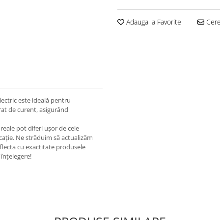
Adauga la Favorite
Cere 
ectric este ideală pentru
erat de curent, asigurând
eale pot diferi ușor de cele
ricație. Ne străduim să actualizăm
eflecta cu exactitate produsele
înțelegere!