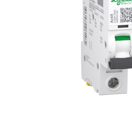
Busbar Șine Conexiuni
Cabluri și accesorii
Accesorii
Cabluri
Jgheab metalic
Papuci CU și AL
Pat de cablu PVC
Pini, riglete, cleme
Presetupe
Țeavă PVC și copex
Cofrete, dulapuri și doze
Cofrete de plastic și accesorii
Coftere metalice și accesorii
Doze
Coliere de plastic