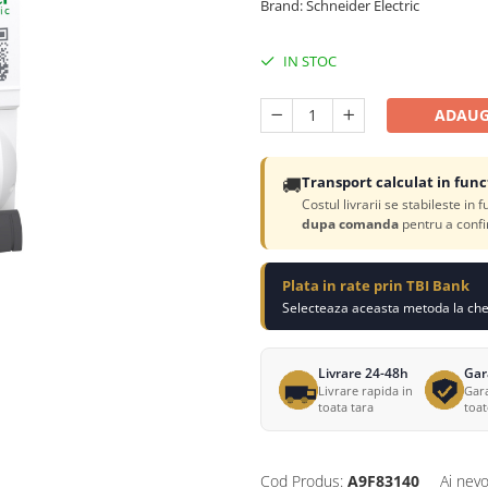
Brand: Schneider Electric
IN STOC
ADAUG
🚚
Transport calculat in func
Costul livrarii se stabileste in 
dupa comanda
pentru a confi
Plata in rate prin TBI Bank
Selecteaza aceasta metoda la chec
Livrare 24-48h
Gar
Livrare rapida in
Gara
toata tara
toa
Cod Produs:
A9F83140
Ai nevo