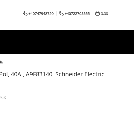
+40747948720
+40722705555
0,00
E
ic
ol, 40A , A9F83140, Schneider Electric
lus)