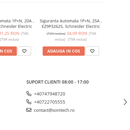
omata 1P+N, 20A ,
Siguranta Automata 1P+N, 25A ,
Siguranta 
hneider Electric
EZ9P32625, Schneider Electric
EZ9P32616,
31,25 RON
34,09 RON
(TVA
(TVA inclus)
(TVA
(TVA incl
(TVA inclus)
inclus)
(TVA inclus)
incl
N COS
ADAUGA IN COS
ADAUG
SUPORT CLIENTI
08:00 - 17:00
+40747948720
+40722705555
contact@sonitech.ro