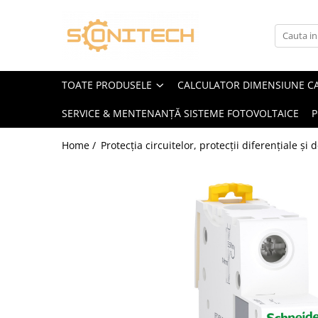
Toate Produsele
FOTOVOLTAICE
TOATE PRODUSELE
CALCULATOR DIMENSIUNE C
Acumulatori
SERVICE & MENTENANȚĂ SISTEME FOTOVOLTAICE
P
ATS / Comutatoare Transfer
Cabluri
Home /
Protecția circuitelor, protecții diferențiale și
Componente electrice
Invertoare
Panouri Fotovoltaice
Rack-uri
Sisteme de montaj
Sisteme de prindere
Sisteme Fotovoltaice Complete cu
Montaj