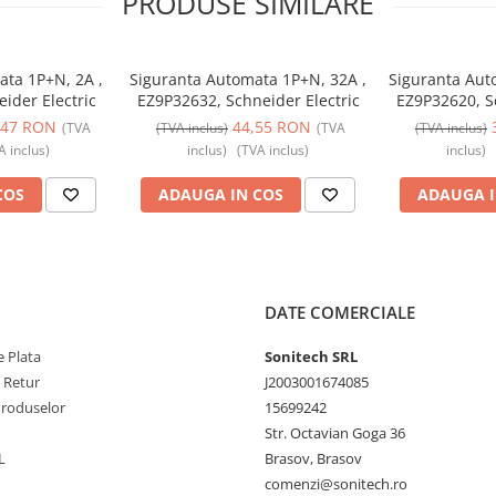
PRODUSE SIMILARE
ata 1P+N, 2A ,
Siguranta Automata 1P+N, 32A ,
Siguranta Aut
ider Electric
EZ9P32632, Schneider Electric
EZ9P32620, Sc
,47 RON
44,55 RON
(TVA
(TVA inclus)
(TVA
(TVA inclus)
A inclus)
inclus)
(TVA inclus)
inclus)
COS
ADAUGA IN COS
ADAUGA I
DATE COMERCIALE
 Plata
Sonitech SRL
e Retur
J2003001674085
Produselor
15699242
Str. Octavian Goga 36
L
Brasov, Brasov
comenzi@sonitech.ro