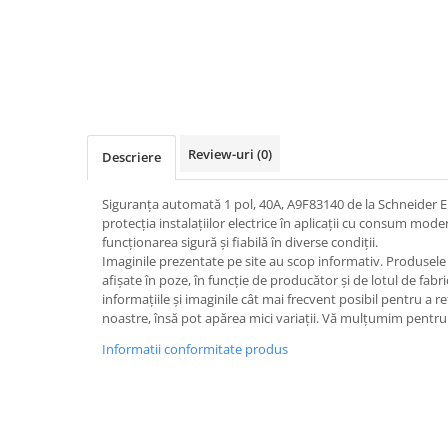
Iluminat
Altele
Iluminat de Siguranță
Lumini exterioare
Lămpi și componente
Review-uri
(0)
Descriere
Senzori
Paratrasnet și Protecție la Trăsnet
Siguranța automată 1 pol, 40A, A9F83140 de la Schneider El
Catarge
protecția instalațiilor electrice în aplicații cu consum mod
funcționarea sigură și fiabilă în diverse condiții.
Montaj Lateral Catarg
Imaginile prezentate pe site au scop informativ. Produsele r
afișate în poze, în funcție de producător și de lotul de fab
Montaj pe acoperis
informațiile și imaginile cât mai frecvent posibil pentru a r
Paratrăsnete ESE — PDA Integrat
noastre, însă pot apărea mici variații. Vă mulțumim pentru 
Electric
Informatii conformitate produs
Piese de adaptare
Prize, întrerupătoare, detectoare
de mișcare și accesorii
Altele