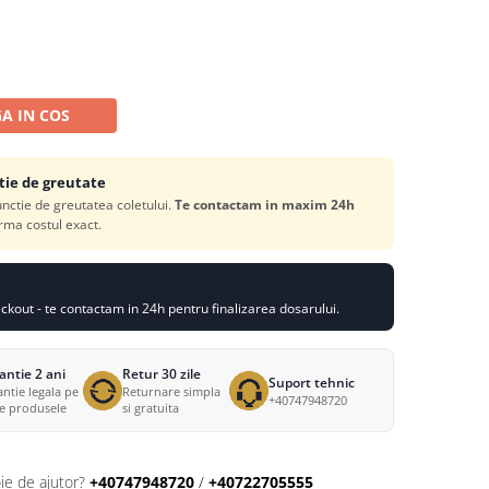
A IN COS
tie de greutate
functie de greutatea coletului.
Te contactam in maxim 24h
rma costul exact.
kout - te contactam in 24h pentru finalizarea dosarului.
antie 2 ani
Retur 30 zile
Suport tehnic
ntie legala pe
Returnare simpla
+40747948720
te produsele
si gratuita
ie de ajutor?
+40747948720
/
+40722705555