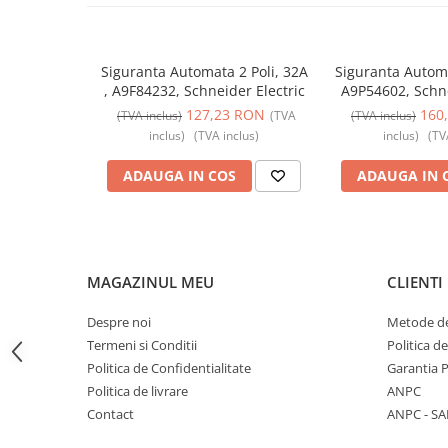
Butoane
Cadre de montaj aparent
Siguranta Automata 2 Poli, 32A
Siguranta Autom
Detectoare de mișcare
, A9F84232, Schneider Electric
A9P54602, Schne
127,23 RON
160
Doze
(TVA inclus)
(TVA
(TVA inclus)
inclus)
(TVA inclus)
inclus)
(TV
Obturatoare
ADAUGA IN COS
ADAUGA IN 
Prelungitoare, Stechere, Accesorii
Prize
Prize de difuzor
Prize internet
MAGAZINUL MEU
CLIENTI
Prize multimedia
Despre noi
Metode de
Prize TV
Termeni si Conditii
Politica d
Prize și fișe industriale
Politica de Confidentialitate
Garantia 
Politica de livrare
ANPC
Rame
Contact
ANPC - SA
Sonerii