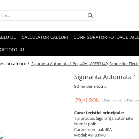
ABLU DC
CALCULATOR CABLURI
CONFIGURATOR FOTOVOLTAIC
ORTOFOLIU
 descărcătoare /
Siguranta Automata 1 Pol, 40A , A9F83140, Schneider Electr
Siguranta Automata 1 P
Schneider Electric
79,41 RON
(TVA inclus)
(TVA inc
Caracteristici principale:
Tip produs: Siguranță automată
Număr poli: 1
Curent nominal: 40A
Model: A9F83140