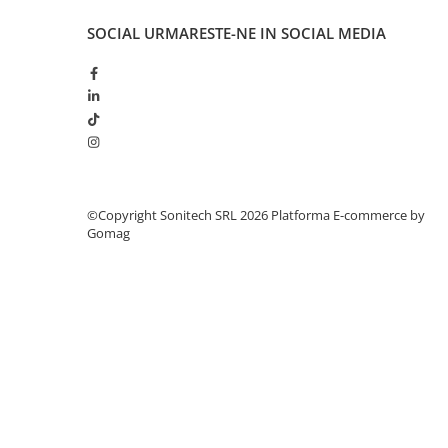
Suporturi de fixare
SOCIAL
URMARESTE-NE IN SOCIAL MEDIA
Termostate
Variator de tensiune
Întrerupătoare
Protecția circuitelor, protecții
diferențiale și descărcătoare
Contactoare
Contactoare modulare
©Copyright Sonitech SRL 2026
Platforma E-commerce by
Gomag
Descărcătoare
Protecții diferențiale
Separatoare
Siguranțe fuzibile
Întrerupătoare automate și
accesorii
Protecția și comanda motoarelor
Contactoare