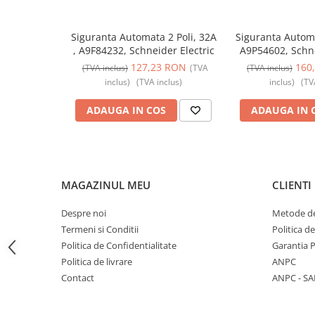
Butoane
Siguranta Automata 2 Poli, 32A
Siguranta Autom
Cadre de montaj aparent
, A9F84232, Schneider Electric
A9P54602, Schne
Detectoare de mișcare
127,23 RON
160
(TVA inclus)
(TVA
(TVA inclus)
Doze
inclus)
(TVA inclus)
inclus)
(TV
Obturatoare
ADAUGA IN COS
ADAUGA IN 
Prelungitoare, Stechere, Accesorii
Prize
Prize de difuzor
MAGAZINUL MEU
CLIENTI
Prize internet
Prize multimedia
Despre noi
Metode de
Termeni si Conditii
Politica d
Prize TV
Politica de Confidentialitate
Garantia 
Prize și fișe industriale
Politica de livrare
ANPC
Rame
Contact
ANPC - SA
Sonerii