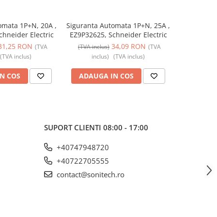
omata 1P+N, 20A ,
Siguranta Automata 1P+N, 25A ,
Siguranta 
hneider Electric
EZ9P32625, Schneider Electric
EZ9P32616,
31,25 RON
34,09 RON
(TVA
(TVA inclus)
(TVA
(TVA incl
(TVA inclus)
inclus)
(TVA inclus)
incl
N COS
ADAUGA IN COS
ADAUG
SUPORT CLIENTI
08:00 - 17:00
+40747948720
+40722705555
contact@sonitech.ro