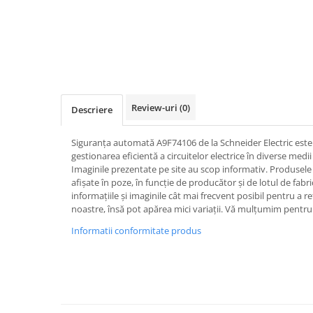
Iluminat
Altele
Iluminat de Siguranță
Lumini exterioare
Lămpi și componente
Review-uri
(0)
Descriere
Senzori
Paratrasnet și Protecție la Trăsnet
Siguranța automată A9F74106 de la Schneider Electric este s
Catarge
gestionarea eficientă a circuitelor electrice în diverse medii 
Imaginile prezentate pe site au scop informativ. Produsele r
Montaj Lateral Catarg
afișate în poze, în funcție de producător și de lotul de fab
informațiile și imaginile cât mai frecvent posibil pentru a r
Montaj pe acoperis
noastre, însă pot apărea mici variații. Vă mulțumim pentru 
Paratrăsnete ESE — PDA Integrat
Informatii conformitate produs
Electric
Piese de adaptare
Prize, întrerupătoare, detectoare
de mișcare și accesorii
Altele