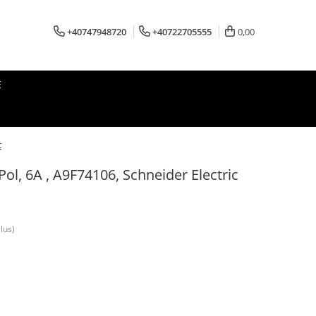
+40747948720
+40722705555
0,00
E
c
ol, 6A , A9F74106, Schneider Electric
lus)