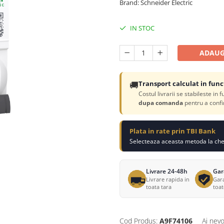
Brand: Schneider Electric
IN STOC
ADAUG
🚚
Transport calculat in func
Costul livrarii se stabileste in 
dupa comanda
pentru a confi
Plata in rate prin TBI Bank
Selecteaza aceasta metoda la chec
Livrare 24-48h
Gar
Livrare rapida in
Gara
toata tara
toa
Cod Produs:
A9F74106
Ai nevo