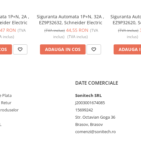
ata 1P+N, 2A ,
Siguranta Automata 1P+N, 32A ,
Siguranta Aut
ider Electric
EZ9P32632, Schneider Electric
EZ9P32620, Sc
,47 RON
44,55 RON
(TVA
(TVA inclus)
(TVA
(TVA inclus)
A inclus)
inclus)
(TVA inclus)
inclus)
COS
ADAUGA IN COS
ADAUGA I
DATE COMERCIALE
 Plata
Sonitech SRL
e Retur
J2003001674085
Produselor
15699242
Str. Octavian Goga 36
L
Brasov, Brasov
comenzi@sonitech.ro