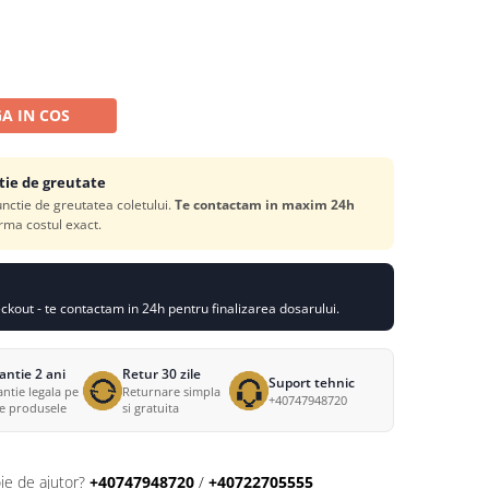
A IN COS
tie de greutate
functie de greutatea coletului.
Te contactam in maxim 24h
rma costul exact.
kout - te contactam in 24h pentru finalizarea dosarului.
antie 2 ani
Retur 30 zile
Suport tehnic
ntie legala pe
Returnare simpla
+40747948720
te produsele
si gratuita
ie de ajutor?
+40747948720
/
+40722705555