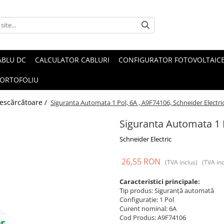
ABLU DC
CALCULATOR CABLURI
CONFIGURATOR FOTOVOLTAIC
ORTOFOLIU
 descărcătoare /
Siguranta Automata 1 Pol, 6A , A9F74106, Schneider Electri
Siguranta Automata 1 P
Schneider Electric
26,55 RON
(TVA inclus)
(TVA inc
Caracteristici principale:
Tip produs: Siguranță automată
Configurație: 1 Pol
Curent nominal: 6A
Cod Produs: A9F74106