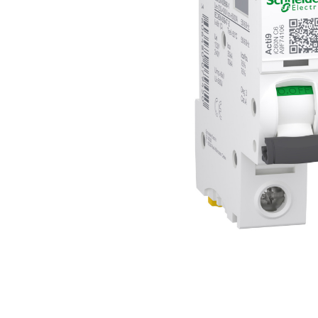
Busbar Șine Conexiuni
Cabluri și accesorii
Accesorii
Cabluri
Jgheab metalic
Papuci CU și AL
Pat de cablu PVC
Pini, riglete, cleme
Presetupe
Țeavă PVC și copex
Cofrete, dulapuri și doze
Cofrete de plastic și accesorii
Coftere metalice și accesorii
Doze
Coliere de plastic