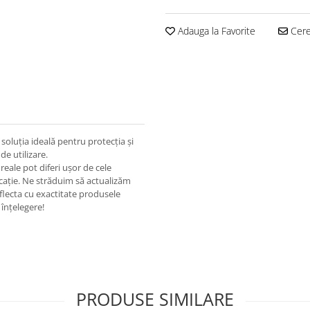
Adauga la Favorite
Cere 
oluția ideală pentru protecția și
de utilizare.
eale pot diferi ușor de cele
ricație. Ne străduim să actualizăm
eflecta cu exactitate produsele
înțelegere!
PRODUSE SIMILARE