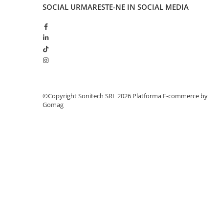
Suporturi de fixare
SOCIAL
URMARESTE-NE IN SOCIAL MEDIA
Termostate
Variator de tensiune
Întrerupătoare
Protecția circuitelor, protecții
diferențiale și descărcătoare
Contactoare
©Copyright Sonitech SRL 2026
Platforma E-commerce by
Contactoare modulare
Gomag
Descărcătoare
Protecții diferențiale
Separatoare
Siguranțe fuzibile
Întrerupătoare automate și
accesorii
Protecția și comanda motoarelor
Contactoare