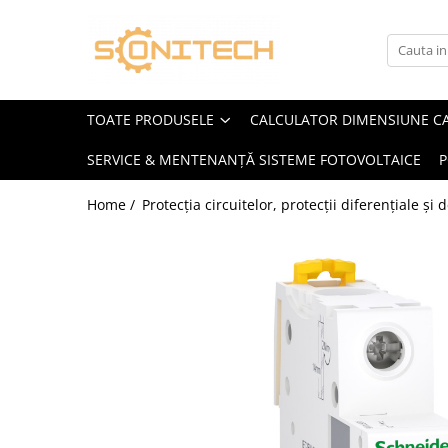
Toate Produsele
FOTOVOLTAICE
TOATE PRODUSELE
CALCULATOR DIMENSIUNE C
Acumulatori
SERVICE & MENTENANȚĂ SISTEME FOTOVOLTAICE
P
ATS / Comutatoare Transfer
Cabluri
Home /
Protecția circuitelor, protecții diferențiale și
Componente electrice
Invertoare
Panouri Fotovoltaice
Rack-uri
Sisteme de montaj
Sisteme de prindere
Sisteme Fotovoltaice Complete cu
Montaj