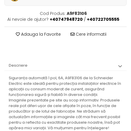
Cod Produs:
A9F83106
Ai nevoie de ajutor?
+40747948720
/
+40722705555
Adauga la Favorite
Cere informatii
Descriere
Siguranța automată 1 pol, 6A, A9F83106 de la Schneider
Electric este ideală pentru protecția instalațiilor electrice în
aplicații cu consum moderat de curent, asigurând
funcționarea sigură și fiabilă în diverse condiții.
Imaginile prezentate pe site au scop informativ. Produsele
reale pot diferi ușor de cele afișate în poze, în funcție de
producător și de lotul de fabricație. Ne străduim să
actualizăm informațiile și imaginile cât mai frecvent posibil
pentru a reflecta cu exactitate produsele noastre, însă pot
apărea mici variații. Vă mulțumim pentru înțelegere!