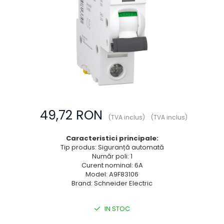
Prize multimedia
Prize TV
Prize și fișe industriale
Rame
Sonerii
Suporturi de fixare
Termostate
49,72 RON
Variator de tensiune
(TVA inclus)
(TVA inclus)
Întrerupătoare
Caracteristici principale:
Tip produs: Siguranță automată
Număr poli: 1
Curent nominal: 6A
Model: A9F83106
Brand: Schneider Electric
IN STOC