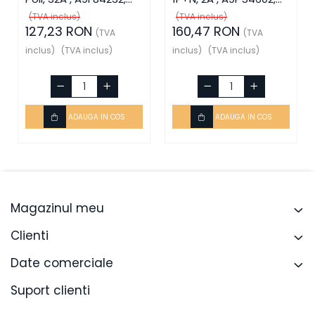
Schneider Electric
Schneider Electric
(TVA inclus)
(TVA inclus)
127,23 RON
160,47 RON
(TVA
(TVA
inclus)
(TVA inclus)
inclus)
(TVA inclus)
ADAUGA IN COS
ADAUGA IN COS
Magazinul meu
Clienti
Date comerciale
Suport clienti