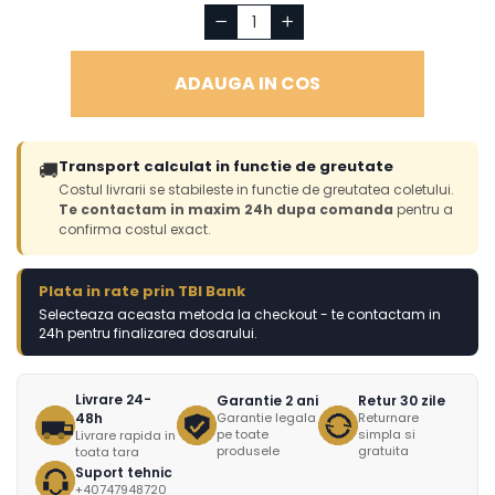
ADAUGA IN COS
Transport calculat in functie de greutate
🚚
Costul livrarii se stabileste in functie de greutatea coletului.
Te contactam in maxim 24h dupa comanda
pentru a
confirma costul exact.
Plata in rate prin TBI Bank
Selecteaza aceasta metoda la checkout - te contactam in
24h pentru finalizarea dosarului.
Livrare 24-
Garantie 2 ani
Retur 30 zile
48h
Garantie legala
Returnare
pe toate
simpla si
Livrare rapida in
produsele
gratuita
toata tara
Suport tehnic
+40747948720