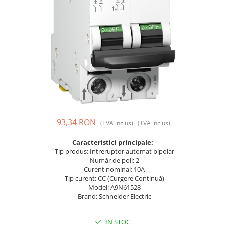
Prize și fișe industriale
Rame
Sonerii
Suporturi de fixare
Termostate
Variator de tensiune
Întrerupătoare
93,34 RON
(TVA inclus)
(TVA inclus)
Caracteristici principale:
- Tip produs: Intreruptor automat bipolar
- Număr de poli: 2
- Curent nominal: 10A
- Tip curent: CC (Curgere Continuă)
- Model: A9N61528
- Brand: Schneider Electric
IN STOC