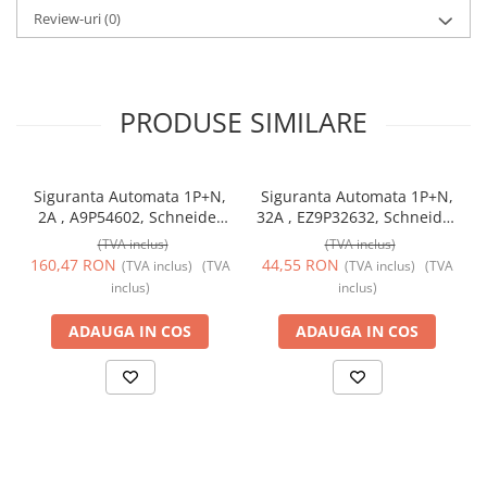
Review-uri
(0)
PRODUSE SIMILARE
Siguranta Automata 1P+N,
Siguranta Automata 1P+N,
2A , A9P54602, Schneider
32A , EZ9P32632, Schneider
Electric
Electric
(TVA inclus)
(TVA inclus)
160,47 RON
44,55 RON
(TVA inclus)
(TVA
(TVA inclus)
(TVA
inclus)
inclus)
ADAUGA IN COS
ADAUGA IN COS