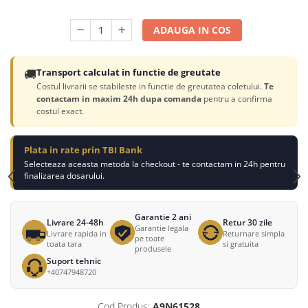
ADAUGA IN COS
🚚
Transport calculat in functie de greutate
Costul livrarii se stabileste in functie de greutatea coletului.
Te
contactam in maxim 24h dupa comanda
pentru a confirma
costul exact.
Plata in rate prin TBI Bank
Selecteaza aceasta metoda la checkout - te contactam in 24h pentru
finalizarea dosarului.
Garantie 2 ani
Livrare 24-48h
Retur 30 zile
Garantie legala
Livrare rapida in
Returnare simpla
pe toate
toata tara
si gratuita
produsele
Suport tehnic
+40747948720
Cod Produs:
A9N61528