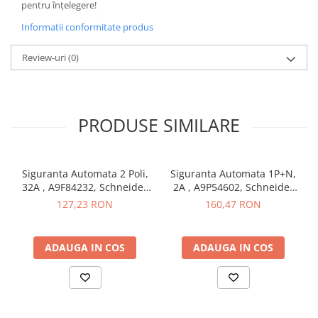
pentru înțelegere!
Butoane
Informatii conformitate produs
Cadre de montaj aparent
Review-uri
(0)
Detectoare de mișcare
Doze
Obturatoare
PRODUSE SIMILARE
Prelungitoare, Stechere, Accesorii
Prize
Prize de difuzor
Siguranta Automata 2 Poli,
Siguranta Automata 1P+N,
32A , A9F84232, Schneider
2A , A9P54602, Schneider
Prize internet
Electric
Electric
127,23 RON
160,47 RON
Prize multimedia
Prize TV
ADAUGA IN COS
ADAUGA IN COS
Prize și fișe industriale
Rame
Sonerii