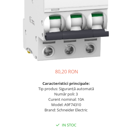
Busbar Șine Conexiuni
Cabluri și accesorii
Accesorii
Cabluri
Jgheab metalic
Papuci CU și AL
Pat de cablu PVC
Pini, riglete, cleme
80,20 RON
Presetupe
Caracteristici principale:
Țeavă PVC și copex
Tip produs: Siguranță automată
Cofrete, dulapuri și doze
Număr poli: 3
Curent nominal: 10A
Cofrete de plastic și accesorii
Model: A9F74310
Coftere metalice și accesorii
Brand: Schneider Electric
Doze
IN STOC
Coliere de plastic