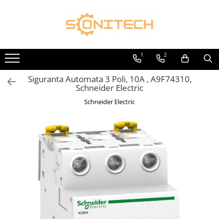
Toate Produsele
FOTOVOLTAICE
1
2
Acumulatori
Siguranta Automata 3 Poli, 10A , A9F74310,
ATS / Comutatoare Transfer
Schneider Electric
Cabluri
Schneider Electric
Componente electrice
Invertoare
Panouri Fotovoltaice
Rack-uri
Sisteme de montaj
Sisteme de prindere
Sisteme Fotovoltaice Complete cu
Montaj