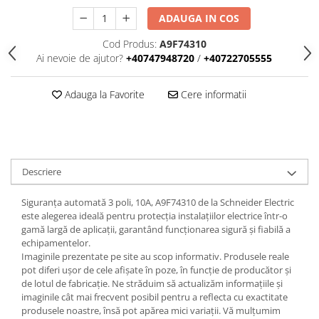
Iluminat
ADAUGA IN COS
Altele
Cod Produs:
A9F74310
Iluminat de Siguranță
Ai nevoie de ajutor?
+40747948720
/
+40722705555
Lumini exterioare
Lămpi și componente
Adauga la Favorite
Cere informatii
Senzori
Paratrasnet și Protecție la Trăsnet
Catarge
Descriere
Montaj Lateral Catarg
Montaj pe acoperis
Siguranța automată 3 poli, 10A, A9F74310 de la Schneider Electric
este alegerea ideală pentru protecția instalațiilor electrice într-o
Paratrăsnete ESE — PDA Integrat
gamă largă de aplicații, garantând funcționarea sigură și fiabilă a
Electric
echipamentelor.
Imaginile prezentate pe site au scop informativ. Produsele reale
Piese de adaptare
pot diferi ușor de cele afișate în poze, în funcție de producător și
Prize, întrerupătoare, detectoare
de lotul de fabricație. Ne străduim să actualizăm informațiile și
de mișcare și accesorii
imaginile cât mai frecvent posibil pentru a reflecta cu exactitate
produsele noastre, însă pot apărea mici variații. Vă mulțumim
Altele