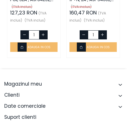
Schneider Electric
Schneider Electric
(TVA inclus)
(TVA inclus)
127,23 RON
160,47 RON
(TVA
(TVA
inclus)
(TVA inclus)
inclus)
(TVA inclus)
ADAUGA IN COS
ADAUGA IN COS
Magazinul meu
Clienti
Date comerciale
Suport clienti