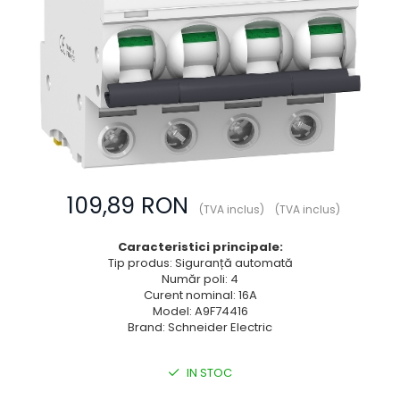
Prize multimedia
Prize TV
Prize și fișe industriale
Rame
Sonerii
Suporturi de fixare
Termostate
109,89 RON
Variator de tensiune
(TVA inclus)
(TVA inclus)
Întrerupătoare
Caracteristici principale:
Tip produs: Siguranță automată
Număr poli: 4
Curent nominal: 16A
Model: A9F74416
Brand: Schneider Electric
IN STOC