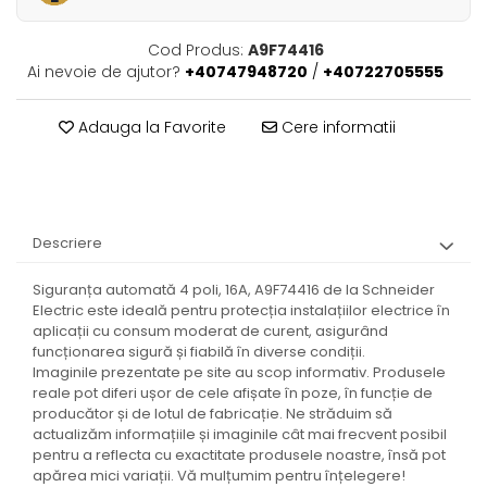
Cod Produs:
A9F74416
Ai nevoie de ajutor?
+40747948720
/
+40722705555
Adauga la Favorite
Cere informatii
Descriere
Siguranța automată 4 poli, 16A, A9F74416 de la Schneider
Electric este ideală pentru protecția instalațiilor electrice în
aplicații cu consum moderat de curent, asigurând
funcționarea sigură și fiabilă în diverse condiții.
Imaginile prezentate pe site au scop informativ. Produsele
reale pot diferi ușor de cele afișate în poze, în funcție de
producător și de lotul de fabricație. Ne străduim să
actualizăm informațiile și imaginile cât mai frecvent posibil
pentru a reflecta cu exactitate produsele noastre, însă pot
apărea mici variații. Vă mulțumim pentru înțelegere!