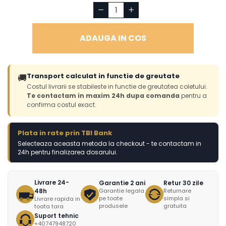
ADAUGA IN COS
Transport calculat in functie de greutate
🚚
Costul livrarii se stabileste in functie de greutatea coletului.
Te contactam in maxim 24h dupa comanda
pentru a
confirma costul exact.
Plata in rate prin TBI Bank
Selecteaza aceasta metoda la checkout - te contactam in
24h pentru finalizarea dosarului.
Livrare 24-
Garantie 2 ani
Retur 30 zile
48h
Garantie legala
Returnare
pe toate
simpla si
Livrare rapida in
produsele
gratuita
toata tara
Suport tehnic
+40747948720