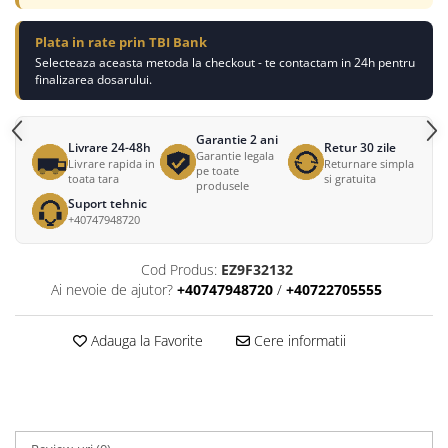
Plata in rate prin TBI Bank
Selecteaza aceasta metoda la checkout - te contactam in 24h pentru
finalizarea dosarului.
Garantie 2 ani
Livrare 24-48h
Retur 30 zile
Garantie legala
Livrare rapida in
Returnare simpla
pe toate
toata tara
si gratuita
produsele
Suport tehnic
+40747948720
Cod Produs:
EZ9F32132
Ai nevoie de ajutor?
+40747948720
/
+40722705555
Adauga la Favorite
Cere informatii