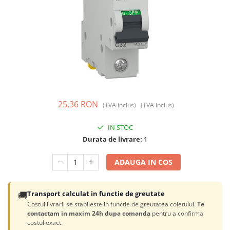
Prize și fișe industriale
Rame
Sonerii
Suporturi de fixare
Termostate
Variator de tensiune
25,36 RON
(TVA inclus)
(TVA inclus)
Întrerupătoare
IN STOC
Durata de livrare:
1
ADAUGA IN COS
🚚
Transport calculat in functie de greutate
Costul livrarii se stabileste in functie de greutatea coletului.
Te
contactam in maxim 24h dupa comanda
pentru a confirma
costul exact.