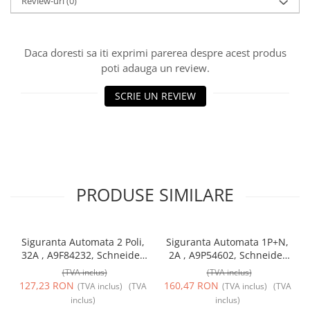
Review-uri
(0)
Daca doresti sa iti exprimi parerea despre acest produs
poti adauga un review.
SCRIE UN REVIEW
PRODUSE SIMILARE
Siguranta Automata 2 Poli,
Siguranta Automata 1P+N,
32A , A9F84232, Schneider
2A , A9P54602, Schneider
Electric
Electric
(TVA inclus)
(TVA inclus)
127,23 RON
160,47 RON
(TVA inclus)
(TVA
(TVA inclus)
(TVA
inclus)
inclus)