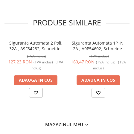
PRODUSE SIMILARE
Siguranta Automata 2 Poli,
Siguranta Automata 1P+N,
32A , A9F84232, Schneider
2A , A9P54602, Schneider
Electric
Electric
(TVA inclus)
(TVA inclus)
127,23 RON
160,47 RON
(TVA inclus)
(TVA
(TVA inclus)
(TVA
inclus)
inclus)
ADAUGA IN COS
ADAUGA IN COS
MAGAZINUL MEU