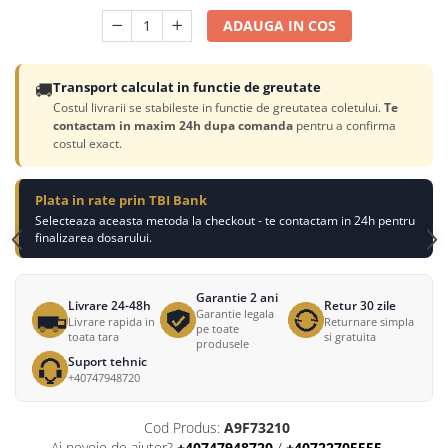
ADAUGA IN COS
🚚
Transport calculat in functie de greutate
Costul livrarii se stabileste in functie de greutatea coletului.
Te
contactam in maxim 24h dupa comanda
pentru a confirma
costul exact.
Plata in rate prin TBI Bank
Selecteaza aceasta metoda la checkout - te contactam in 24h pentru
finalizarea dosarului.
Garantie 2 ani
Livrare 24-48h
Retur 30 zile
Garantie legala
Livrare rapida in
Returnare simpla
pe toate
toata tara
si gratuita
produsele
Suport tehnic
+40747948720
Cod Produs:
A9F73210
Ai nevoie de ajutor?
+40747948720
/
+40722705555