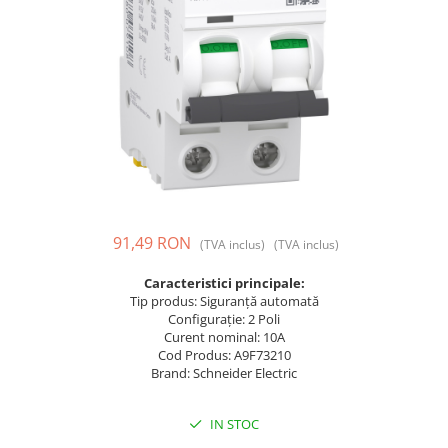
Prize și fișe industriale
Rame
Sonerii
Suporturi de fixare
Termostate
Variator de tensiune
Întrerupătoare
91,49 RON
(TVA inclus)
(TVA inclus)
Caracteristici principale:
Tip produs: Siguranță automată
Configurație: 2 Poli
Curent nominal: 10A
Cod Produs: A9F73210
Brand: Schneider Electric
IN STOC