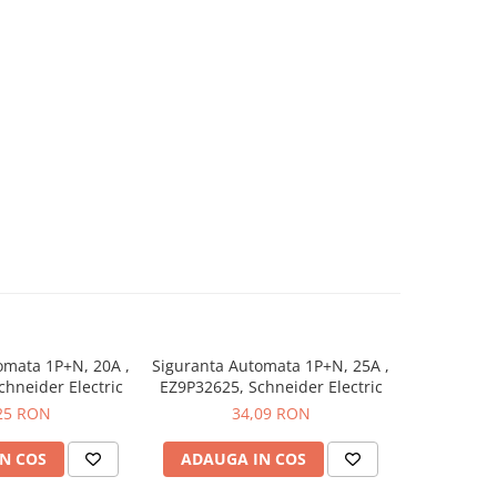
omata 1P+N, 20A ,
Siguranta Automata 1P+N, 25A ,
Siguranta 
hneider Electric
EZ9P32625, Schneider Electric
EZ9P32616,
25 RON
34,09 RON
N COS
ADAUGA IN COS
ADAUG