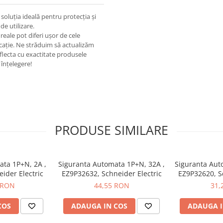
oluția ideală pentru protecția și
de utilizare.
eale pot diferi ușor de cele
ricație. Ne străduim să actualizăm
eflecta cu exactitate produsele
înțelegere!
PRODUSE SIMILARE
ata 1P+N, 2A ,
Siguranta Automata 1P+N, 32A ,
Siguranta Aut
ider Electric
EZ9P32632, Schneider Electric
EZ9P32620, Sc
 RON
44,55 RON
31,
COS
ADAUGA IN COS
ADAUGA I