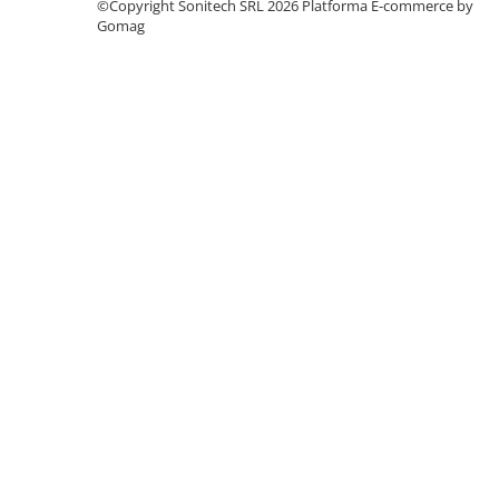
©Copyright Sonitech SRL 2026
Platforma E-commerce by
Suporturi de fixare
Gomag
Termostate
Variator de tensiune
Întrerupătoare
Protecția circuitelor, protecții
diferențiale și descărcătoare
Contactoare
Contactoare modulare
Descărcătoare
Protecții diferențiale
Separatoare
Siguranțe fuzibile
Întrerupătoare automate și
accesorii
Protecția și comanda motoarelor
Contactoare