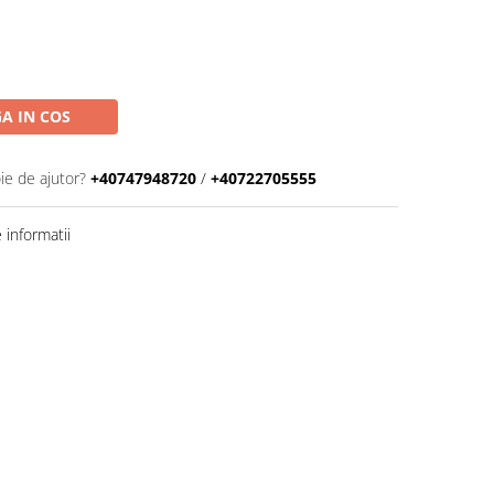
A IN COS
ie de ajutor?
+40747948720
/
+40722705555
informatii