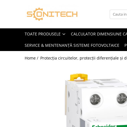
Toate Produsele
FOTOVOLTAICE
TOATE PRODUSELE
CALCULATOR DIMENSIUNE C
Acumulatori
SERVICE & MENTENANȚĂ SISTEME FOTOVOLTAICE
P
ATS / Comutatoare Transfer
Cabluri
Home /
Protecția circuitelor, protecții diferențiale și
Componente electrice
Invertoare
Panouri Fotovoltaice
Rack-uri
Sisteme de montaj
Sisteme de prindere
Sisteme Fotovoltaice Complete cu
Montaj