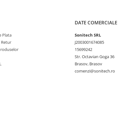
DATE COMERCIALE
 Plata
Sonitech SRL
e Retur
J2003001674085
Produselor
15699242
Str. Octavian Goga 36
L
Brasov, Brasov
comenzi@sonitech.ro