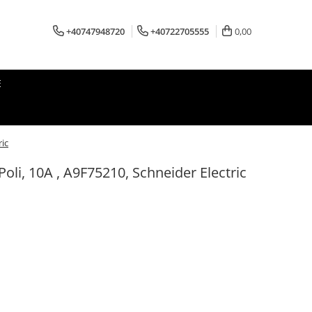
+40747948720
+40722705555
0,00
E
ric
oli, 10A , A9F75210, Schneider Electric