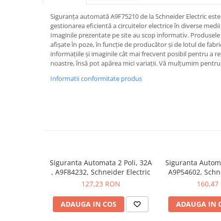
Iluminat
Siguranța automată A9F75210 de la Schneider Electric este s
Altele
gestionarea eficientă a circuitelor electrice în diverse medii 
Iluminat de Siguranță
Imaginile prezentate pe site au scop informativ. Produsele r
afișate în poze, în funcție de producător și de lotul de fab
Lumini exterioare
informațiile și imaginile cât mai frecvent posibil pentru a r
noastre, însă pot apărea mici variații. Vă mulțumim pentru 
Lămpi și componente
Informatii conformitate produs
Senzori
Paratrasnet și Protecție la Trăsnet
Catarge
Montaj Lateral Catarg
Montaj pe acoperis
Paratrăsnete ESE — PDA Integrat
Siguranta Automata 2 Poli, 32A
Siguranta Autom
Electric
, A9F84232, Schneider Electric
A9P54602, Schne
Piese de adaptare
127,23 RON
160,47
Prize, întrerupătoare, detectoare
ADAUGA IN COS
ADAUGA IN 
de mișcare și accesorii
Altele