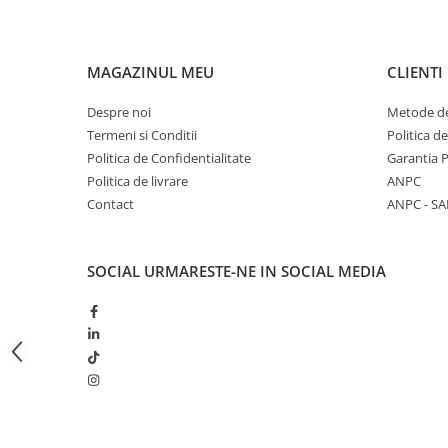
Butoane
Cadre de montaj aparent
MAGAZINUL MEU
CLIENTI
Detectoare de mișcare
Despre noi
Metode de
Doze
Termeni si Conditii
Politica d
Obturatoare
Politica de Confidentialitate
Garantia 
Prelungitoare, Stechere, Accesorii
Politica de livrare
ANPC
Contact
ANPC - SA
Prize
Prize de difuzor
SOCIAL
URMARESTE-NE IN SOCIAL MEDIA
Prize internet
Prize multimedia
Prize TV
Prize și fișe industriale
Rame
Sonerii