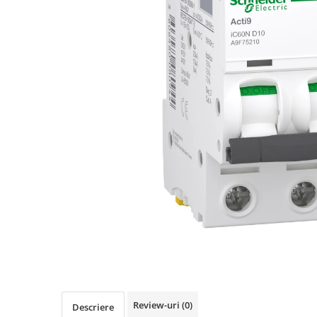
Busbar Șine Conexiuni
Cabluri și accesorii
Accesorii
Cabluri
Jgheab metalic
Papuci CU și AL
Pat de cablu PVC
Pini, riglete, cleme
Presetupe
Țeavă PVC și copex
Cofrete, dulapuri și doze
Cofrete de plastic și accesorii
Coftere metalice și accesorii
Doze
Review-uri
(0)
Coliere de plastic
Descriere