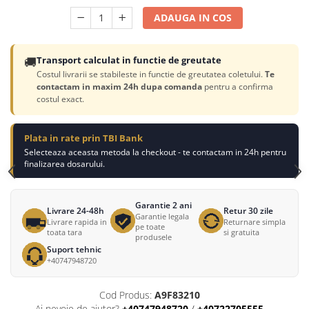
ADAUGA IN COS
🚚
Transport calculat in functie de greutate
Costul livrarii se stabileste in functie de greutatea coletului.
Te
contactam in maxim 24h dupa comanda
pentru a confirma
costul exact.
Plata in rate prin TBI Bank
Selecteaza aceasta metoda la checkout - te contactam in 24h pentru
finalizarea dosarului.
Garantie 2 ani
Livrare 24-48h
Retur 30 zile
Garantie legala
Livrare rapida in
Returnare simpla
pe toate
toata tara
si gratuita
produsele
Suport tehnic
+40747948720
Cod Produs:
A9F83210
Ai nevoie de ajutor?
+40747948720
/
+40722705555