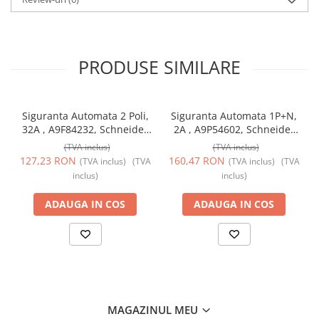
PRODUSE SIMILARE
Siguranta Automata 2 Poli,
Siguranta Automata 1P+N,
32A , A9F84232, Schneider
2A , A9P54602, Schneider
Electric
Electric
(TVA inclus)
(TVA inclus)
127,23 RON
160,47 RON
(TVA inclus)
(TVA
(TVA inclus)
(TVA
inclus)
inclus)
ADAUGA IN COS
ADAUGA IN COS
MAGAZINUL MEU