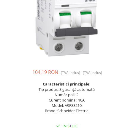
Prize și fișe industriale
Rame
Sonerii
Suporturi de fixare
Termostate
Variator de tensiune
Întrerupătoare
104,19 RON
(TVA inclus)
(TVA inclus)
Caracteristici principale:
Tip produs: Siguranță automată
Număr poli: 2
Curent nominal: 10A
Model: A9F83210
Brand: Schneider Electric
IN STOC