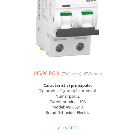
Prize și fișe industriale
Rame
Sonerii
Suporturi de fixare
Termostate
Variator de tensiune
Întrerupătoare
145,90 RON
(TVA inclus)
(TVA inclus)
Caracteristici principale:
Tip produs: Siguranță automată
Număr poli: 2
Curent nominal: 10A
Model: A9F85210
Brand: Schneider Electric
IN STOC