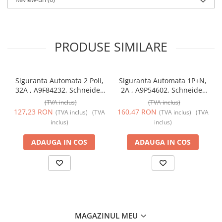
PRODUSE SIMILARE
Siguranta Automata 2 Poli,
Siguranta Automata 1P+N,
32A , A9F84232, Schneider
2A , A9P54602, Schneider
Electric
Electric
(TVA inclus)
(TVA inclus)
127,23 RON
160,47 RON
(TVA inclus)
(TVA
(TVA inclus)
(TVA
inclus)
inclus)
ADAUGA IN COS
ADAUGA IN COS
MAGAZINUL MEU