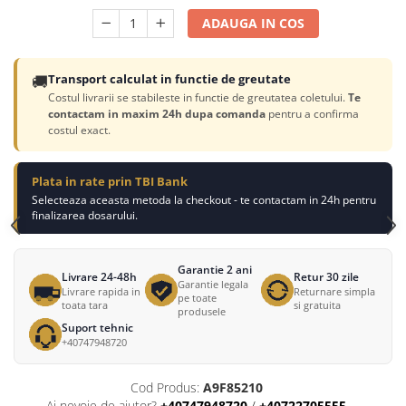
ADAUGA IN COS
🚚
Transport calculat in functie de greutate
Costul livrarii se stabileste in functie de greutatea coletului.
Te
contactam in maxim 24h dupa comanda
pentru a confirma
costul exact.
Plata in rate prin TBI Bank
Selecteaza aceasta metoda la checkout - te contactam in 24h pentru
finalizarea dosarului.
Garantie 2 ani
Livrare 24-48h
Retur 30 zile
Garantie legala
Livrare rapida in
Returnare simpla
pe toate
toata tara
si gratuita
produsele
Suport tehnic
+40747948720
Cod Produs:
A9F85210
Ai nevoie de ajutor?
+40747948720
/
+40722705555