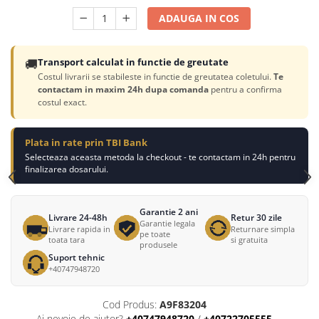
ADAUGA IN COS
🚚
Transport calculat in functie de greutate
Costul livrarii se stabileste in functie de greutatea coletului.
Te
contactam in maxim 24h dupa comanda
pentru a confirma
costul exact.
Plata in rate prin TBI Bank
Selecteaza aceasta metoda la checkout - te contactam in 24h pentru
finalizarea dosarului.
Garantie 2 ani
Livrare 24-48h
Retur 30 zile
Garantie legala
Livrare rapida in
Returnare simpla
pe toate
toata tara
si gratuita
produsele
Suport tehnic
+40747948720
Cod Produs:
A9F83204
Ai nevoie de ajutor?
+40747948720
/
+40722705555