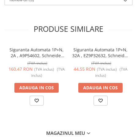
PRODUSE SIMILARE
Siguranta Automata 1P+N,
Siguranta Automata 1P+N,
2A , A9P54602, Schneider
32A , EZ9P32632, Schneider
Electric
Electric
(TVA inclus)
(TVA inclus)
160,47 RON
44,55 RON
(TVA inclus)
(TVA
(TVA inclus)
(TVA
inclus)
inclus)
ADAUGA IN COS
ADAUGA IN COS
MAGAZINUL MEU