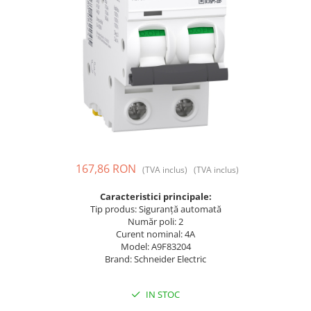
Prize și fișe industriale
Rame
Sonerii
Suporturi de fixare
Termostate
Variator de tensiune
Întrerupătoare
167,86 RON
(TVA inclus)
(TVA inclus)
Caracteristici principale:
Tip produs: Siguranță automată
Număr poli: 2
Curent nominal: 4A
Model: A9F83204
Brand: Schneider Electric
IN STOC