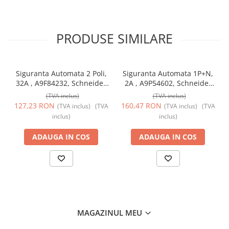
PRODUSE SIMILARE
Siguranta Automata 2 Poli,
Siguranta Automata 1P+N,
32A , A9F84232, Schneider
2A , A9P54602, Schneider
Electric
Electric
(TVA inclus)
(TVA inclus)
127,23 RON
160,47 RON
(TVA inclus)
(TVA
(TVA inclus)
(TVA
inclus)
inclus)
ADAUGA IN COS
ADAUGA IN COS
MAGAZINUL MEU