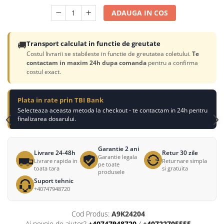
ADAUGA IN COS
🚚
Transport calculat in functie de greutate
Costul livrarii se stabileste in functie de greutatea coletului.
Te
contactam in maxim 24h dupa comanda
pentru a confirma
costul exact.
Plata in rate prin TBI Bank
Selecteaza aceasta metoda la checkout - te contactam in 24h pentru
finalizarea dosarului.
Garantie 2 ani
Livrare 24-48h
Retur 30 zile
Garantie legala
Livrare rapida in
Returnare simpla
pe toate
toata tara
si gratuita
produsele
Suport tehnic
+40747948720
Cod Produs:
A9K24204
Ai nevoie de ajutor?
+40747948720
/
+40722705555