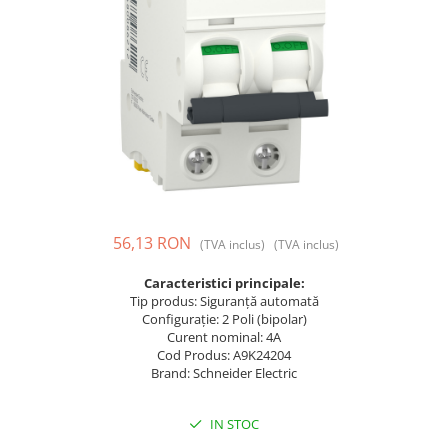
Prize și fișe industriale
Rame
Sonerii
Suporturi de fixare
Termostate
Variator de tensiune
Întrerupătoare
56,13 RON
(TVA inclus)
(TVA inclus)
Caracteristici principale:
Tip produs: Siguranță automată
Configurație: 2 Poli (bipolar)
Curent nominal: 4A
Cod Produs: A9K24204
Brand: Schneider Electric
IN STOC