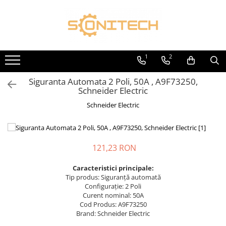
Toate Produsele
FOTOVOLTAICE
1
2
Acumulatori
Siguranta Automata 2 Poli, 50A , A9F73250,
ATS / Comutatoare Transfer
Schneider Electric
Cabluri
Schneider Electric
Componente electrice
Invertoare
Panouri Fotovoltaice
121,23 RON
Rack-uri
Caracteristici principale:
Sisteme de montaj
Tip produs: Siguranță automată
Configurație: 2 Poli
Sisteme de prindere
Curent nominal: 50A
Cod Produs: A9F73250
Sisteme Fotovoltaice Complete cu
Brand: Schneider Electric
Montaj