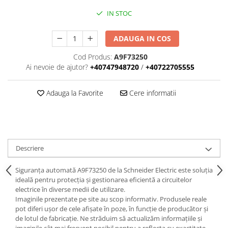
Busbar Șine Conexiuni
IN STOC
Cabluri și accesorii
Accesorii
ADAUGA IN COS
Cabluri
Cod Produs:
A9F73250
Jgheab metalic
Ai nevoie de ajutor?
+40747948720
/
+40722705555
Papuci CU și AL
Adauga la Favorite
Cere informatii
Pat de cablu PVC
Pini, riglete, cleme
Presetupe
Țeavă PVC și copex
Descriere
Cofrete, dulapuri și doze
Siguranța automată A9F73250 de la Schneider Electric este soluția
Cofrete de plastic și accesorii
ideală pentru protecția și gestionarea eficientă a circuitelor
electrice în diverse medii de utilizare.
Coftere metalice și accesorii
Imaginile prezentate pe site au scop informativ. Produsele reale
Doze
pot diferi ușor de cele afișate în poze, în funcție de producător și
de lotul de fabricație. Ne străduim să actualizăm informațiile și
Coliere de plastic
imaginile cât mai frecvent posibil pentru a reflecta cu exactitate