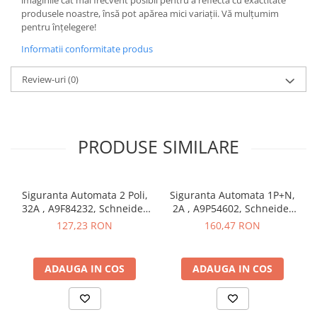
Iluminat
produsele noastre, însă pot apărea mici variații. Vă mulțumim
pentru înțelegere!
Altele
Informatii conformitate produs
Iluminat de Siguranță
Lumini exterioare
Review-uri
(0)
Lămpi și componente
Senzori
Paratrasnet și Protecție la Trăsnet
PRODUSE SIMILARE
Catarge
Montaj Lateral Catarg
Siguranta Automata 2 Poli,
Siguranta Automata 1P+N,
Montaj pe acoperis
32A , A9F84232, Schneider
2A , A9P54602, Schneider
Paratrăsnete ESE — PDA Integrat
Electric
Electric
127,23 RON
160,47 RON
Electric
Piese de adaptare
ADAUGA IN COS
ADAUGA IN COS
Prize, întrerupătoare, detectoare
de mișcare și accesorii
Altele