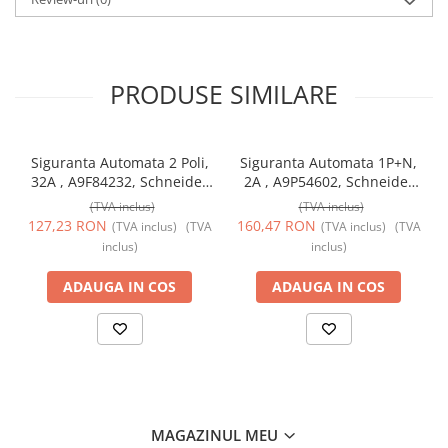
PRODUSE SIMILARE
Siguranta Automata 2 Poli,
Siguranta Automata 1P+N,
32A , A9F84232, Schneider
2A , A9P54602, Schneider
Electric
Electric
(TVA inclus)
(TVA inclus)
127,23 RON
160,47 RON
(TVA inclus)
(TVA
(TVA inclus)
(TVA
inclus)
inclus)
ADAUGA IN COS
ADAUGA IN COS
MAGAZINUL MEU