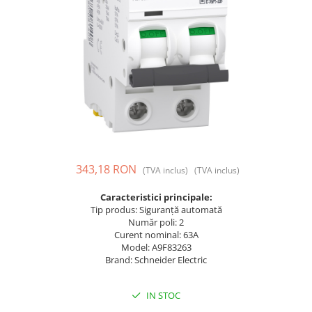
Prize și fișe industriale
Rame
Sonerii
Suporturi de fixare
Termostate
Variator de tensiune
Întrerupătoare
343,18 RON
(TVA inclus)
(TVA inclus)
Caracteristici principale:
Tip produs: Siguranță automată
Număr poli: 2
Curent nominal: 63A
Model: A9F83263
Brand: Schneider Electric
IN STOC