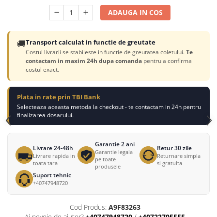
ADAUGA IN COS
🚚
Transport calculat in functie de greutate
Costul livrarii se stabileste in functie de greutatea coletului.
Te
contactam in maxim 24h dupa comanda
pentru a confirma
costul exact.
Plata in rate prin TBI Bank
Selecteaza aceasta metoda la checkout - te contactam in 24h pentru
finalizarea dosarului.
Garantie 2 ani
Livrare 24-48h
Retur 30 zile
Garantie legala
Livrare rapida in
Returnare simpla
pe toate
toata tara
si gratuita
produsele
Suport tehnic
+40747948720
Cod Produs:
A9F83263
Ai nevoie de ajutor?
+40747948720
/
+40722705555