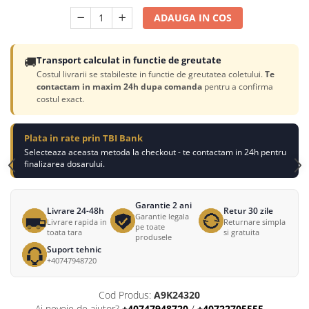
ADAUGA IN COS
🚚
Transport calculat in functie de greutate
Costul livrarii se stabileste in functie de greutatea coletului.
Te
contactam in maxim 24h dupa comanda
pentru a confirma
costul exact.
Plata in rate prin TBI Bank
Selecteaza aceasta metoda la checkout - te contactam in 24h pentru
finalizarea dosarului.
Garantie 2 ani
Livrare 24-48h
Retur 30 zile
Garantie legala
Livrare rapida in
Returnare simpla
pe toate
toata tara
si gratuita
produsele
Suport tehnic
+40747948720
Cod Produs:
A9K24320
Ai nevoie de ajutor?
+40747948720
/
+40722705555