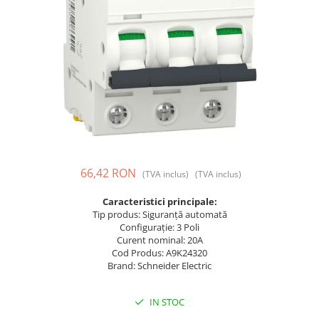
Prize și fișe industriale
Rame
Sonerii
Suporturi de fixare
Termostate
Variator de tensiune
Întrerupătoare
66,42 RON
(TVA inclus)
(TVA inclus)
Caracteristici principale:
Tip produs: Siguranță automată
Configurație: 3 Poli
Curent nominal: 20A
Cod Produs: A9K24320
Brand: Schneider Electric
IN STOC