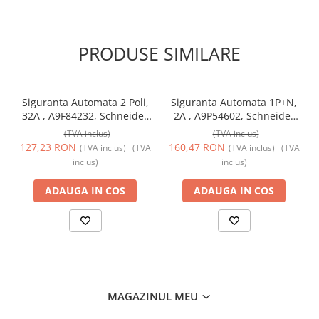
PRODUSE SIMILARE
Siguranta Automata 2 Poli,
Siguranta Automata 1P+N,
32A , A9F84232, Schneider
2A , A9P54602, Schneider
Electric
Electric
(TVA inclus)
(TVA inclus)
127,23 RON
160,47 RON
(TVA inclus)
(TVA
(TVA inclus)
(TVA
inclus)
inclus)
ADAUGA IN COS
ADAUGA IN COS
MAGAZINUL MEU