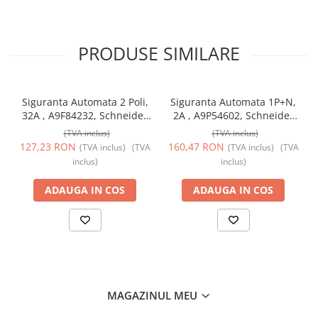
PRODUSE SIMILARE
Siguranta Automata 2 Poli,
Siguranta Automata 1P+N,
32A , A9F84232, Schneider
2A , A9P54602, Schneider
Electric
Electric
(TVA inclus)
(TVA inclus)
127,23 RON
160,47 RON
(TVA inclus)
(TVA
(TVA inclus)
(TVA
inclus)
inclus)
ADAUGA IN COS
ADAUGA IN COS
MAGAZINUL MEU