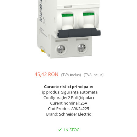
Prize și fișe industriale
Rame
Sonerii
Suporturi de fixare
Termostate
Variator de tensiune
Întrerupătoare
45,42 RON
(TVA inclus)
(TVA inclus)
Caracteristici principale:
Tip produs: Siguranță automată
Configurație: 2 Poli (bipolar)
Curent nominal: 25A
Cod Produs: A9K24225
Brand: Schneider Electric
IN STOC