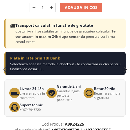
ADAUGA IN COS
🚚
Transport calculat in functie de greutate
Costul livrarii se stabileste in functie de greutatea coletului.
Te
contactam in maxim 24h dupa comanda
pentru a confirma
costul exact.
Plata in rate prin TBI Bank
Selecteaza aceasta metoda la checkout - te contactam in 24h pentru
finalizarea dosarului.
Garantie 2 ani
Livrare 24-48h
Retur 30 zile
Garantie legala
Livrare rapida in
Returnare simpla
pe toate
toata tara
si gratuita
produsele
Suport tehnic
+40747948720
Cod Produs:
A9K24225
Ai nevoie de ajutor?
+40747948720
/
+40722705555