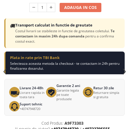
ADAUGA IN COS
🚚
Transport calculat in functie de greutate
Costul livrarii se stabileste in functie de greutatea coletului.
Te
contactam in maxim 24h dupa comanda
pentru a confirma
costul exact.
Plata in rate prin TBI Bank
Selecteaza aceasta metoda la checkout - te contactam in 24h pentru
finalizarea dosarului.
Garantie 2 ani
Livrare 24-48h
Retur 30 zile
Garantie legala
Livrare rapida in
Returnare simpla
pe toate
toata tara
si gratuita
produsele
Suport tehnic
+40747948720
Cod Produs:
A9F73303
Ai nevoie de ajutor?
+40747948720
/
+40722705555