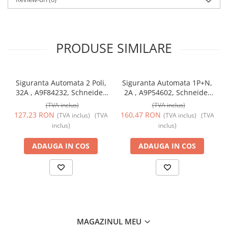
PRODUSE SIMILARE
Siguranta Automata 2 Poli,
Siguranta Automata 1P+N,
32A , A9F84232, Schneider
2A , A9P54602, Schneider
Electric
Electric
(TVA inclus)
(TVA inclus)
127,23 RON
160,47 RON
(TVA inclus)
(TVA
(TVA inclus)
(TVA
inclus)
inclus)
ADAUGA IN COS
ADAUGA IN COS
MAGAZINUL MEU