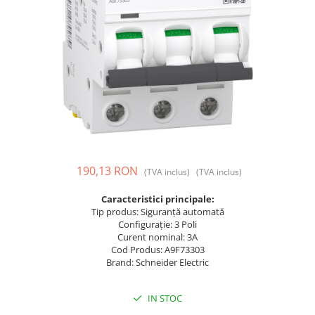
Prize și fișe industriale
Rame
Sonerii
Suporturi de fixare
Termostate
Variator de tensiune
Întrerupătoare
190,13 RON
(TVA inclus)
(TVA inclus)
Caracteristici principale:
Tip produs: Siguranță automată
Configurație: 3 Poli
Curent nominal: 3A
Cod Produs: A9F73303
Brand: Schneider Electric
IN STOC