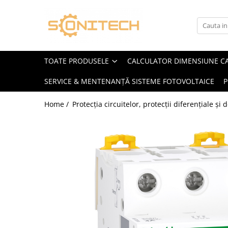
Toate Produsele
FOTOVOLTAICE
TOATE PRODUSELE
CALCULATOR DIMENSIUNE C
Acumulatori
SERVICE & MENTENANȚĂ SISTEME FOTOVOLTAICE
P
ATS / Comutatoare Transfer
Cabluri
Home /
Protecția circuitelor, protecții diferențiale și
Componente electrice
Invertoare
Panouri Fotovoltaice
Rack-uri
Sisteme de montaj
Sisteme de prindere
Sisteme Fotovoltaice Complete cu
Montaj