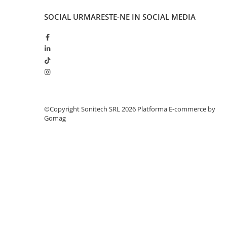
Suporturi de fixare
SOCIAL
URMARESTE-NE IN SOCIAL MEDIA
Termostate
Variator de tensiune
Întrerupătoare
Protecția circuitelor, protecții
diferențiale și descărcătoare
Contactoare
Contactoare modulare
©Copyright Sonitech SRL 2026
Platforma E-commerce by
Gomag
Descărcătoare
Protecții diferențiale
Separatoare
Siguranțe fuzibile
Întrerupătoare automate și
accesorii
Protecția și comanda motoarelor
Contactoare