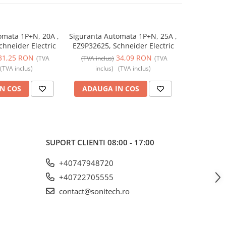
omata 1P+N, 20A ,
Siguranta Automata 1P+N, 25A ,
Siguranta 
hneider Electric
EZ9P32625, Schneider Electric
EZ9P32616,
31,25 RON
34,09 RON
(TVA
(TVA inclus)
(TVA
(TVA incl
(TVA inclus)
inclus)
(TVA inclus)
incl
N COS
ADAUGA IN COS
ADAUG
SUPORT CLIENTI
08:00 - 17:00
+40747948720
+40722705555
contact@sonitech.ro