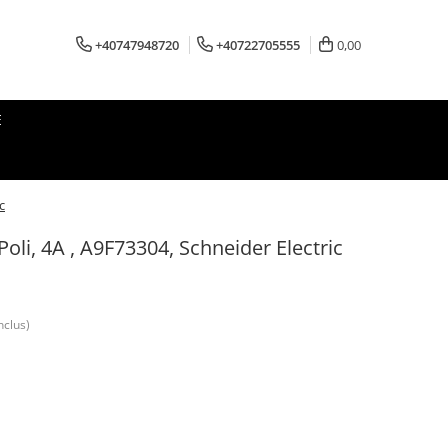
+40747948720
+40722705555
0,00
E
c
oli, 4A , A9F73304, Schneider Electric
nclus)