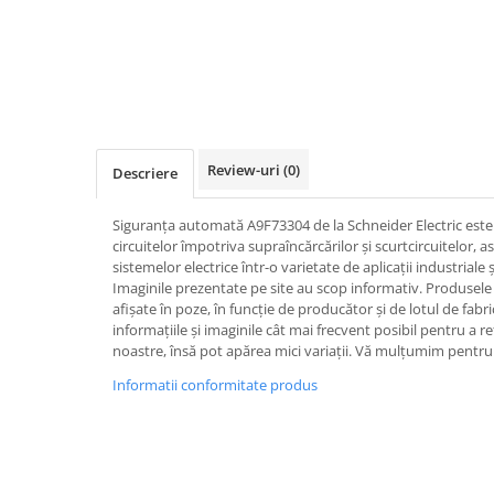
Iluminat
Altele
Iluminat de Siguranță
Lumini exterioare
Lămpi și componente
Review-uri
(0)
Descriere
Senzori
Paratrasnet și Protecție la Trăsnet
Siguranța automată A9F73304 de la Schneider Electric este
Catarge
circuitelor împotriva supraîncărcărilor și scurtcircuitelor, a
sistemelor electrice într-o varietate de aplicații industriale ș
Montaj Lateral Catarg
Imaginile prezentate pe site au scop informativ. Produsele r
afișate în poze, în funcție de producător și de lotul de fab
Montaj pe acoperis
informațiile și imaginile cât mai frecvent posibil pentru a r
Paratrăsnete ESE — PDA Integrat
noastre, însă pot apărea mici variații. Vă mulțumim pentru 
Electric
Informatii conformitate produs
Piese de adaptare
Prize, întrerupătoare, detectoare
de mișcare și accesorii
Altele