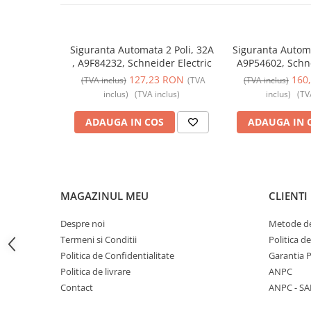
Butoane
Cadre de montaj aparent
Siguranta Automata 2 Poli, 32A
Siguranta Autom
Detectoare de mișcare
, A9F84232, Schneider Electric
A9P54602, Schne
127,23 RON
160
Doze
(TVA inclus)
(TVA
(TVA inclus)
inclus)
(TVA inclus)
inclus)
(TV
Obturatoare
ADAUGA IN COS
ADAUGA IN 
Prelungitoare, Stechere, Accesorii
Prize
Prize de difuzor
Prize internet
MAGAZINUL MEU
CLIENTI
Prize multimedia
Despre noi
Metode de
Prize TV
Termeni si Conditii
Politica d
Prize și fișe industriale
Politica de Confidentialitate
Garantia 
Politica de livrare
ANPC
Rame
Contact
ANPC - SA
Sonerii