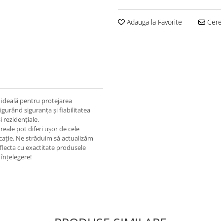
Adauga la Favorite
Cere 
 ideală pentru protejarea
sigurând siguranța și fiabilitatea
i rezidențiale.
eale pot diferi ușor de cele
ricație. Ne străduim să actualizăm
eflecta cu exactitate produsele
înțelegere!