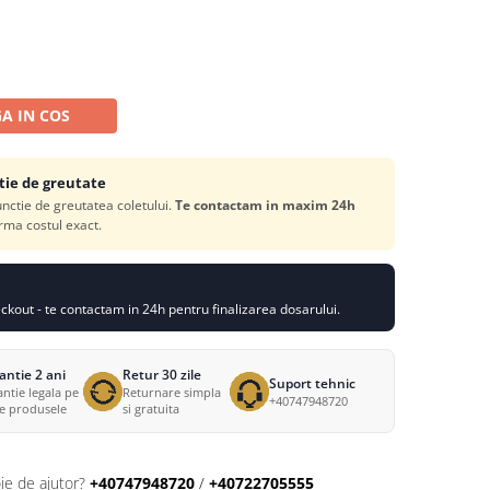
A IN COS
tie de greutate
functie de greutatea coletului.
Te contactam in maxim 24h
rma costul exact.
kout - te contactam in 24h pentru finalizarea dosarului.
antie 2 ani
Retur 30 zile
Suport tehnic
ntie legala pe
Returnare simpla
+40747948720
te produsele
si gratuita
ie de ajutor?
+40747948720
/
+40722705555