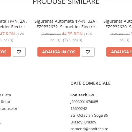
PRODUSE SIMILARE
ata 1P+N, 2A ,
Siguranta Automata 1P+N, 32A ,
Siguranta Aut
ider Electric
EZ9P32632, Schneider Electric
EZ9P32620, Sc
,47 RON
44,55 RON
(TVA
(TVA inclus)
(TVA
(TVA inclus)
A inclus)
inclus)
(TVA inclus)
inclus)
COS
ADAUGA IN COS
ADAUGA I
DATE COMERCIALE
 Plata
Sonitech SRL
e Retur
J2003001674085
Produselor
15699242
Str. Octavian Goga 36
L
Brasov, Brasov
comenzi@sonitech.ro