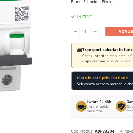
Brand: Schneider Electric
IN STOC
ADAUG
🚚
Transport calculat in func
Costul livrarii se stabileste in 
dupa comanda
pentru a confi
Plata in rate prin TBI Bank
Selecteaza aceasta metoda la chec
Livrare 24-48h
Gar
Livrare rapida in
Gara
toata tara
toa
Cod Produs:
A9F73304
Ai nevo