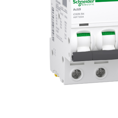
Busbar Șine Conexiuni
Cabluri și accesorii
Accesorii
Cabluri
Jgheab metalic
Papuci CU și AL
Pat de cablu PVC
Pini, riglete, cleme
Presetupe
Țeavă PVC și copex
Cofrete, dulapuri și doze
Cofrete de plastic și accesorii
Coftere metalice și accesorii
Doze
Coliere de plastic