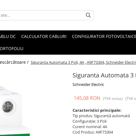
ABLU DC
CALCULATOR CABLURI
CONFIGURATOR FOTOVOLTAIC
ORTOFOLIU
 descărcătoare /
Siguranta Automata 3 Poli, 4A , A9F73304, Schneider Electri
Siguranta Automata 3 P
Schneider Electric
145,08 RON
(TVA inclus)
(TVA i
Caracteristici principale:
Tip produs: Siguranță automată
Configurație: 3 Poli
Curent nominal: 4A
Cod Produs: A9F73304