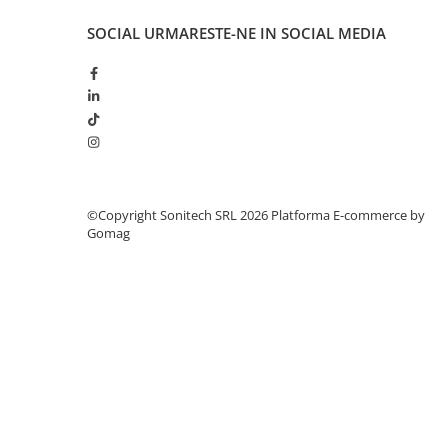
Suporturi de fixare
SOCIAL
URMARESTE-NE IN SOCIAL MEDIA
Termostate
Variator de tensiune
Întrerupătoare
Protecția circuitelor, protecții
diferențiale și descărcătoare
Contactoare
Contactoare modulare
©Copyright Sonitech SRL 2026
Platforma E-commerce by
Gomag
Descărcătoare
Protecții diferențiale
Separatoare
Siguranțe fuzibile
Întrerupătoare automate și
accesorii
Protecția și comanda motoarelor
Contactoare