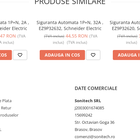
PRODUSE SIMILARE
ata 1P+N, 2A ,
Siguranta Automata 1P+N, 32A ,
Siguranta Aut
ider Electric
EZ9P32632, Schneider Electric
EZ9P32620, Sc
,47 RON
44,55 RON
(TVA
(TVA inclus)
(TVA
(TVA inclus)
A inclus)
inclus)
(TVA inclus)
inclus)
COS
ADAUGA IN COS
ADAUGA I
DATE COMERCIALE
 Plata
Sonitech SRL
e Retur
J2003001674085
Produselor
15699242
Str. Octavian Goga 36
L
Brasov, Brasov
comenzi@sonitech.ro