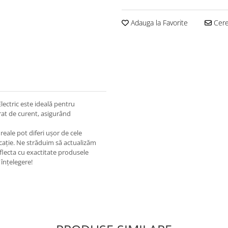
Adauga la Favorite
Cere 
lectric este ideală pentru
erat de curent, asigurând
eale pot diferi ușor de cele
ricație. Ne străduim să actualizăm
eflecta cu exactitate produsele
înțelegere!