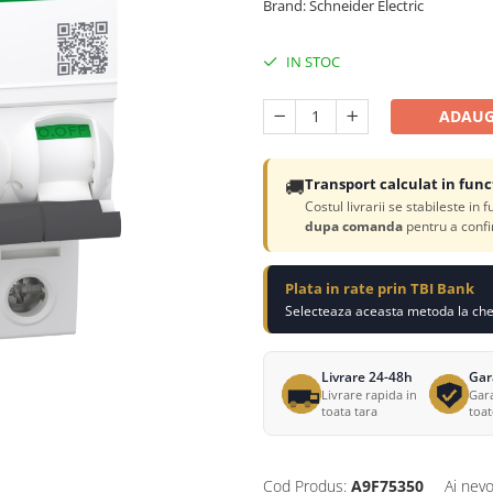
Brand: Schneider Electric
IN STOC
ADAUG
🚚
Transport calculat in func
Costul livrarii se stabileste in 
dupa comanda
pentru a confi
Plata in rate prin TBI Bank
Selecteaza aceasta metoda la chec
Livrare 24-48h
Gar
Livrare rapida in
Gara
toata tara
toa
Cod Produs:
A9F75350
Ai nevo