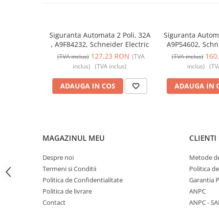
Butoane
Cadre de montaj aparent
Siguranta Automata 2 Poli, 32A
Siguranta Autom
Detectoare de mișcare
, A9F84232, Schneider Electric
A9P54602, Schne
127,23 RON
160
Doze
(TVA inclus)
(TVA
(TVA inclus)
inclus)
(TVA inclus)
inclus)
(TV
Obturatoare
ADAUGA IN COS
ADAUGA IN 
Prelungitoare, Stechere, Accesorii
Prize
Prize de difuzor
Prize internet
MAGAZINUL MEU
CLIENTI
Prize multimedia
Despre noi
Metode de
Prize TV
Termeni si Conditii
Politica d
Prize și fișe industriale
Politica de Confidentialitate
Garantia 
Politica de livrare
ANPC
Rame
Contact
ANPC - SA
Sonerii