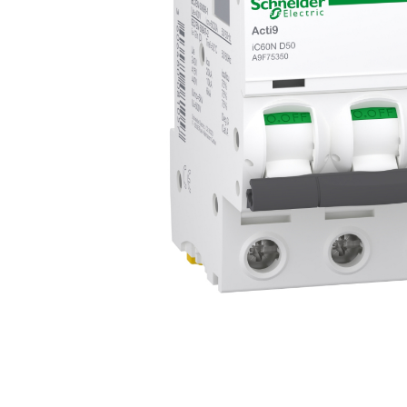
Busbar Șine Conexiuni
Cabluri și accesorii
Accesorii
Cabluri
Jgheab metalic
Papuci CU și AL
Pat de cablu PVC
Pini, riglete, cleme
Presetupe
Țeavă PVC și copex
Cofrete, dulapuri și doze
Cofrete de plastic și accesorii
Coftere metalice și accesorii
Doze
Coliere de plastic