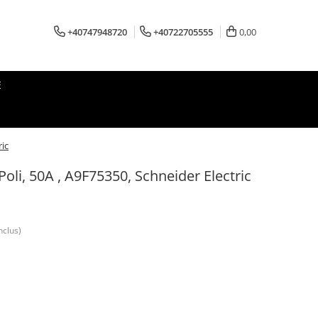
+40747948720
+40722705555
0,00
E
ric
oli, 50A , A9F75350, Schneider Electric
nclus)