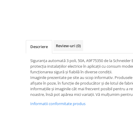
Iluminat
Altele
Iluminat de Siguranță
Lumini exterioare
Lămpi și componente
Review-uri
(0)
Descriere
Senzori
Paratrasnet și Protecție la Trăsnet
Siguranța automată 3 poli, 50A, A9F75350 de la Schneider E
Catarge
protecția instalațiilor electrice în aplicații cu consum mod
funcționarea sigură și fiabilă în diverse condiții.
Montaj Lateral Catarg
Imaginile prezentate pe site au scop informativ. Produsele r
afișate în poze, în funcție de producător și de lotul de fab
Montaj pe acoperis
informațiile și imaginile cât mai frecvent posibil pentru a r
Paratrăsnete ESE — PDA Integrat
noastre, însă pot apărea mici variații. Vă mulțumim pentru 
Electric
Informatii conformitate produs
Piese de adaptare
Prize, întrerupătoare, detectoare
de mișcare și accesorii
Altele