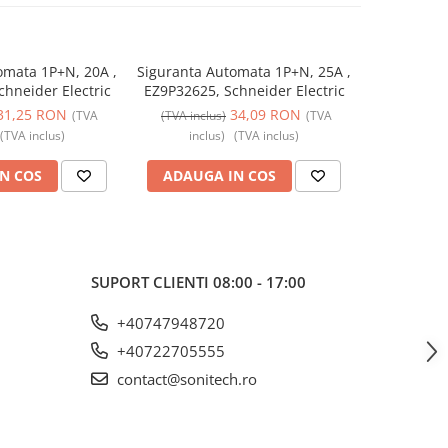
omata 1P+N, 20A ,
Siguranta Automata 1P+N, 25A ,
Siguranta 
hneider Electric
EZ9P32625, Schneider Electric
EZ9P32616,
31,25 RON
34,09 RON
(TVA
(TVA inclus)
(TVA
(TVA incl
(TVA inclus)
inclus)
(TVA inclus)
incl
N COS
ADAUGA IN COS
ADAUG
SUPORT CLIENTI
08:00 - 17:00
+40747948720
+40722705555
contact@sonitech.ro