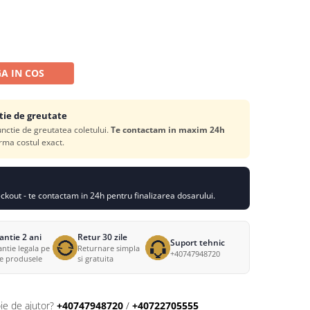
A IN COS
tie de greutate
functie de greutatea coletului.
Te contactam in maxim 24h
rma costul exact.
kout - te contactam in 24h pentru finalizarea dosarului.
antie 2 ani
Retur 30 zile
Suport tehnic
ntie legala pe
Returnare simpla
+40747948720
te produsele
si gratuita
ie de ajutor?
+40747948720
/
+40722705555