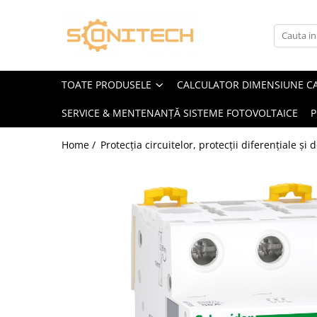
Toate Produsele
FOTOVOLTAICE
TOATE PRODUSELE
CALCULATOR DIMENSIUNE C
Acumulatori
SERVICE & MENTENANȚĂ SISTEME FOTOVOLTAICE
P
ATS / Comutatoare Transfer
Cabluri
Home /
Protecția circuitelor, protecții diferențiale și
Componente electrice
Invertoare
Panouri Fotovoltaice
Rack-uri
Sisteme de montaj
Sisteme de prindere
Sisteme Fotovoltaice Complete cu
Montaj