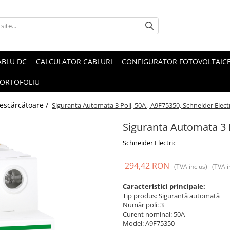
ABLU DC
CALCULATOR CABLURI
CONFIGURATOR FOTOVOLTAIC
ORTOFOLIU
 descărcătoare /
Siguranta Automata 3 Poli, 50A , A9F75350, Schneider Elect
Siguranta Automata 3 P
Schneider Electric
294,42 RON
(TVA inclus)
(TVA i
Caracteristici principale:
Tip produs: Siguranță automată
Număr poli: 3
Curent nominal: 50A
Model: A9F75350