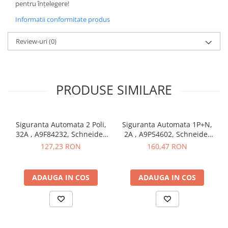
pentru înțelegere!
Butoane
Informatii conformitate produs
Cadre de montaj aparent
Review-uri
(0)
Detectoare de mișcare
Doze
Obturatoare
PRODUSE SIMILARE
Prelungitoare, Stechere, Accesorii
Prize
Prize de difuzor
Siguranta Automata 2 Poli,
Siguranta Automata 1P+N,
32A , A9F84232, Schneider
2A , A9P54602, Schneider
Prize internet
Electric
Electric
127,23 RON
160,47 RON
Prize multimedia
Prize TV
ADAUGA IN COS
ADAUGA IN COS
Prize și fișe industriale
Rame
Sonerii