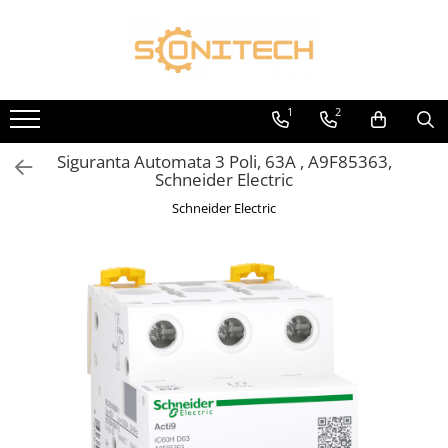
Toate Produsele
FOTOVOLTAICE
1
2
Acumulatori
Siguranta Automata 3 Poli, 63A , A9F85363,
ATS / Comutatoare Transfer
Schneider Electric
Cabluri
Schneider Electric
Componente electrice
Invertoare
Panouri Fotovoltaice
Rack-uri
Sisteme de montaj
Sisteme de prindere
Sisteme Fotovoltaice Complete cu
Montaj