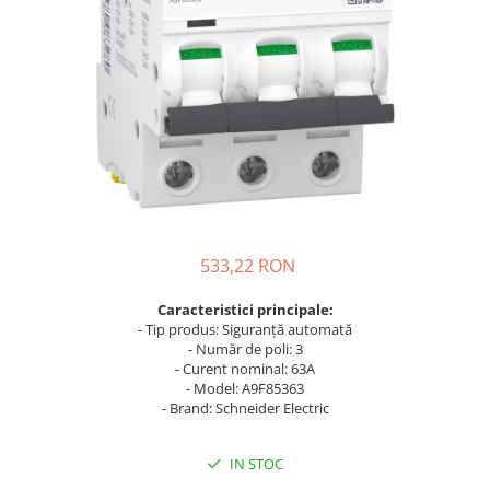
Busbar Șine Conexiuni
Cabluri și accesorii
Accesorii
Cabluri
Jgheab metalic
Papuci CU și AL
Pat de cablu PVC
Pini, riglete, cleme
533,22 RON
Presetupe
Caracteristici principale:
Țeavă PVC și copex
- Tip produs: Siguranță automată
Cofrete, dulapuri și doze
- Număr de poli: 3
- Curent nominal: 63A
Cofrete de plastic și accesorii
- Model: A9F85363
Coftere metalice și accesorii
- Brand: Schneider Electric
Doze
IN STOC
Coliere de plastic