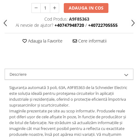
Iluminat
ADAUGA IN COS
Altele
Cod Produs:
A9F85363
Iluminat de Siguranță
Ai nevoie de ajutor?
+40747948720
/
+40722705555
Lumini exterioare
Lămpi și componente
Adauga la Favorite
Cere informatii
Senzori
Paratrasnet și Protecție la Trăsnet
Catarge
Descriere
Montaj Lateral Catarg
Montaj pe acoperis
Siguranța automată 3 poli, 63A, A9F85363 de la Schneider Electric
este soluția ideală pentru protejarea circuitelor în aplicații
Paratrăsnete ESE — PDA Integrat
industriale și rezidențiale, oferind o protecție eficientă împotriva
Electric
suprasarcinilor și scurtcircuitelor.
Imaginile prezentate pe site au scop informativ. Produsele reale
Piese de adaptare
pot diferi ușor de cele afișate în poze, în funcție de producător și
Prize, întrerupătoare, detectoare
de lotul de fabricație. Ne străduim să actualizăm informațiile și
de mișcare și accesorii
imaginile cât mai frecvent posibil pentru a reflecta cu exactitate
produsele noastre, însă pot apărea mici variații. Vă mulțumim
Altele