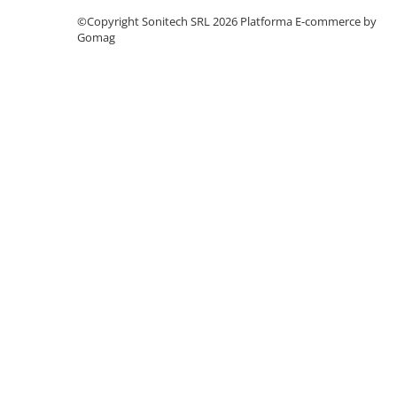
Suporturi de fixare
©Copyright Sonitech SRL 2026
Platforma E-commerce by
Termostate
Gomag
Variator de tensiune
Întrerupătoare
Protecția circuitelor, protecții
diferențiale și descărcătoare
Contactoare
Contactoare modulare
Descărcătoare
Protecții diferențiale
Separatoare
Siguranțe fuzibile
Întrerupătoare automate și
accesorii
Protecția și comanda motoarelor
Contactoare