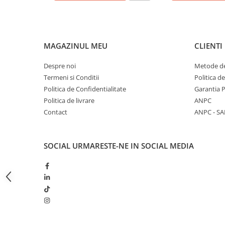
Butoane
Cadre de montaj aparent
Detectoare de mișcare
MAGAZINUL MEU
CLIENTI
Doze
Despre noi
Metode de
Obturatoare
Termeni si Conditii
Politica d
Politica de Confidentialitate
Garantia 
Prelungitoare, Stechere, Accesorii
Politica de livrare
ANPC
Prize
Contact
ANPC - SA
Prize de difuzor
Prize internet
SOCIAL
URMARESTE-NE IN SOCIAL MEDIA
Prize multimedia
Prize TV
Prize și fișe industriale
Rame
Sonerii