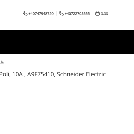
+40747948720
+40722705555
0,00
E
ric
oli, 10A , A9F75410, Schneider Electric