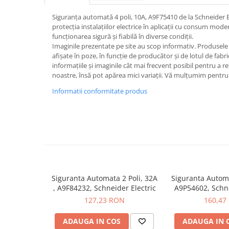
Iluminat
Siguranța automată 4 poli, 10A, A9F75410 de la Schneider E
Altele
protecția instalațiilor electrice în aplicații cu consum mod
Iluminat de Siguranță
funcționarea sigură și fiabilă în diverse condiții.
Imaginile prezentate pe site au scop informativ. Produsele r
Lumini exterioare
afișate în poze, în funcție de producător și de lotul de fab
informațiile și imaginile cât mai frecvent posibil pentru a r
Lămpi și componente
noastre, însă pot apărea mici variații. Vă mulțumim pentru 
Senzori
Informatii conformitate produs
Paratrasnet și Protecție la Trăsnet
Catarge
Montaj Lateral Catarg
Montaj pe acoperis
Paratrăsnete ESE — PDA Integrat
Electric
Siguranta Automata 2 Poli, 32A
Siguranta Autom
Piese de adaptare
, A9F84232, Schneider Electric
A9P54602, Schne
127,23 RON
160,47
Prize, întrerupătoare, detectoare
de mișcare și accesorii
ADAUGA IN COS
ADAUGA IN 
Altele