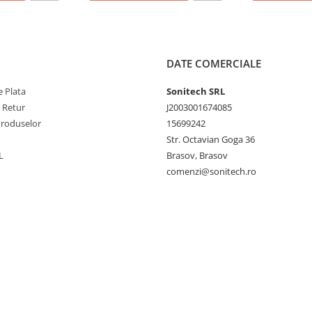
DATE COMERCIALE
 Plata
Sonitech SRL
e Retur
J2003001674085
Produselor
15699242
Str. Octavian Goga 36
L
Brasov, Brasov
comenzi@sonitech.ro