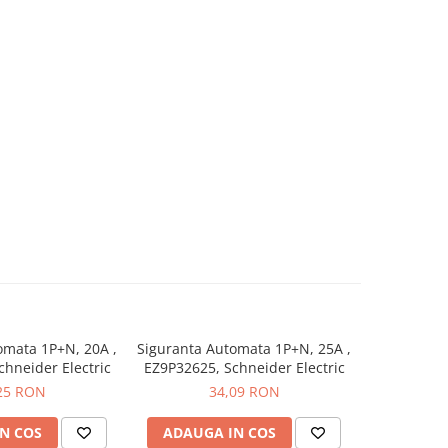
omata 1P+N, 20A ,
Siguranta Automata 1P+N, 25A ,
Siguranta 
hneider Electric
EZ9P32625, Schneider Electric
EZ9P32616,
25 RON
34,09 RON
N COS
ADAUGA IN COS
ADAUG