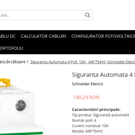
ABLU DC
CALCULATOR CABLURI
CONFIGURATOR FOTOVOLTAIC
ORTOFOLIU
 descărcătoare /
Siguranta Automata 4 Poli, 10A , A9F75410, Schneider Elect
Siguranta Automata 4 P
Schneider Electric
180,29 RON
Caracteristici principale:
Tip produs: Siguranță automată
Număr poli: 4
Curent nominal: 10A
Model: A9F75410