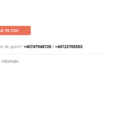
A IN COS
ie de ajutor?
+40747948720
/
+40722705555
informatii