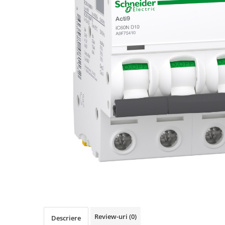
Busbar Șine Conexiuni
Cabluri și accesorii
Accesorii
Cabluri
Jgheab metalic
Papuci CU și AL
Pat de cablu PVC
Pini, riglete, cleme
Presetupe
Țeavă PVC și copex
Cofrete, dulapuri și doze
Cofrete de plastic și accesorii
Coftere metalice și accesorii
Doze
Review-uri
(0)
Coliere de plastic
Descriere