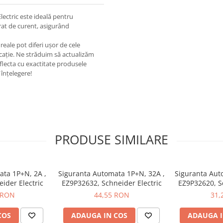
lectric este ideală pentru
erat de curent, asigurând
eale pot diferi ușor de cele
ricație. Ne străduim să actualizăm
eflecta cu exactitate produsele
înțelegere!
PRODUSE SIMILARE
ata 1P+N, 2A ,
Siguranta Automata 1P+N, 32A ,
Siguranta Aut
ider Electric
EZ9P32632, Schneider Electric
EZ9P32620, Sc
 RON
44,55 RON
31,
COS
ADAUGA IN COS
ADAUGA I