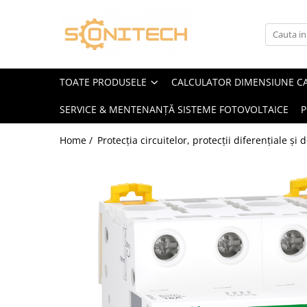
Toate Produsele
FOTOVOLTAICE
TOATE PRODUSELE
CALCULATOR DIMENSIUNE C
Acumulatori
SERVICE & MENTENANȚĂ SISTEME FOTOVOLTAICE
P
ATS / Comutatoare Transfer
Cabluri
Home /
Protecția circuitelor, protecții diferențiale și
Componente electrice
Invertoare
Panouri Fotovoltaice
Rack-uri
Sisteme de montaj
Sisteme de prindere
Sisteme Fotovoltaice Complete cu
Montaj