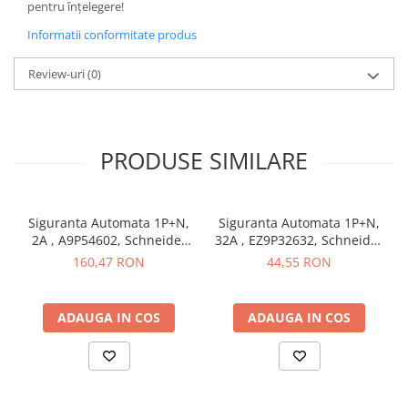
pentru înțelegere!
Butoane
Informatii conformitate produs
Cadre de montaj aparent
Review-uri
(0)
Detectoare de mișcare
Doze
Obturatoare
PRODUSE SIMILARE
Prelungitoare, Stechere, Accesorii
Prize
Prize de difuzor
Siguranta Automata 1P+N,
Siguranta Automata 1P+N,
2A , A9P54602, Schneider
32A , EZ9P32632, Schneider
Prize internet
Electric
Electric
160,47 RON
44,55 RON
Prize multimedia
Prize TV
ADAUGA IN COS
ADAUGA IN COS
Prize și fișe industriale
Rame
Sonerii