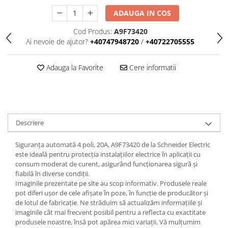
Iluminat
ADAUGA IN COS
Altele
Cod Produs:
A9F73420
Iluminat de Siguranță
Ai nevoie de ajutor?
+40747948720
/
+40722705555
Lumini exterioare
Lămpi și componente
Adauga la Favorite
Cere informatii
Senzori
Paratrasnet și Protecție la Trăsnet
Catarge
Descriere
Montaj Lateral Catarg
Montaj pe acoperis
Siguranța automată 4 poli, 20A, A9F73420 de la Schneider Electric
este ideală pentru protecția instalațiilor electrice în aplicații cu
Paratrăsnete ESE — PDA Integrat
consum moderat de curent, asigurând funcționarea sigură și
Electric
fiabilă în diverse condiții.
Imaginile prezentate pe site au scop informativ. Produsele reale
Piese de adaptare
pot diferi ușor de cele afișate în poze, în funcție de producător și
Prize, întrerupătoare, detectoare
de lotul de fabricație. Ne străduim să actualizăm informațiile și
de mișcare și accesorii
imaginile cât mai frecvent posibil pentru a reflecta cu exactitate
produsele noastre, însă pot apărea mici variații. Vă mulțumim
Altele