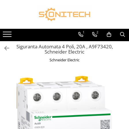
Toate Produsele
FOTOVOLTAICE
1
2
Acumulatori
Siguranta Automata 4 Poli, 20A , A9F73420,
ATS / Comutatoare Transfer
Schneider Electric
Cabluri
Schneider Electric
Componente electrice
Invertoare
Panouri Fotovoltaice
Rack-uri
Sisteme de montaj
Sisteme de prindere
Sisteme Fotovoltaice Complete cu
Montaj