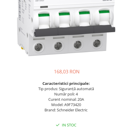
Busbar Șine Conexiuni
Cabluri și accesorii
Accesorii
Cabluri
Jgheab metalic
Papuci CU și AL
Pat de cablu PVC
Pini, riglete, cleme
168,03 RON
Presetupe
Caracteristici principale:
Țeavă PVC și copex
Tip produs: Siguranță automată
Cofrete, dulapuri și doze
Număr poli: 4
Curent nominal: 20A
Cofrete de plastic și accesorii
Model: A9F73420
Coftere metalice și accesorii
Brand: Schneider Electric
Doze
IN STOC
Coliere de plastic