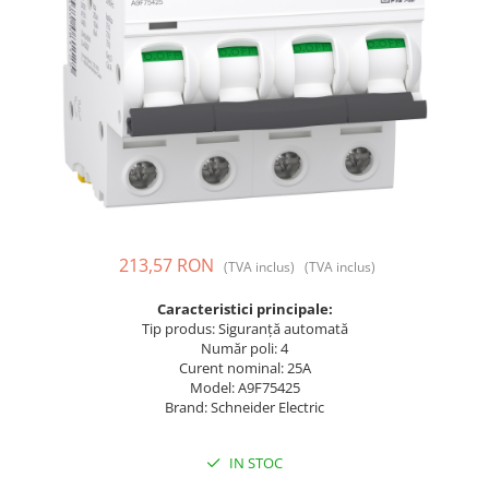
Prize și fișe industriale
Rame
Sonerii
Suporturi de fixare
Termostate
Variator de tensiune
Întrerupătoare
213,57 RON
(TVA inclus)
(TVA inclus)
Caracteristici principale:
Tip produs: Siguranță automată
Număr poli: 4
Curent nominal: 25A
Model: A9F75425
Brand: Schneider Electric
IN STOC