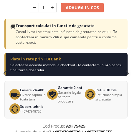
ADAUGA IN COS
🚚
Transport calculat in functie de greutate
Costul livrarii se stabileste in functie de greutatea coletului.
Te
contactam in maxim 24h dupa comanda
pentru a confirma
costul exact.
Plata in rate prin TBI Bank
Selecteaza aceasta metoda la checkout - te contactam in 24h pentru
finalizarea dosarului.
Garantie 2 ani
Livrare 24-48h
Retur 30 zile
Garantie legala
Livrare rapida in
Returnare simpla
pe toate
toata tara
si gratuita
produsele
Suport tehnic
+40747948720
Cod Produs:
A9F75425
Ai nevoie de ajutor?
+40747948720
/
+40722705555