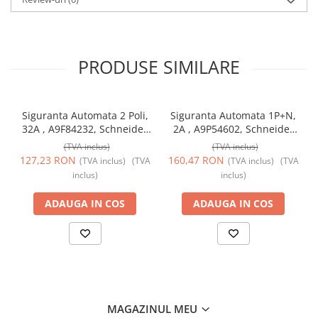
PRODUSE SIMILARE
Siguranta Automata 2 Poli,
Siguranta Automata 1P+N,
32A , A9F84232, Schneider
2A , A9P54602, Schneider
Electric
Electric
(TVA inclus)
(TVA inclus)
127,23 RON
160,47 RON
(TVA inclus)
(TVA
(TVA inclus)
(TVA
inclus)
inclus)
ADAUGA IN COS
ADAUGA IN COS
MAGAZINUL MEU