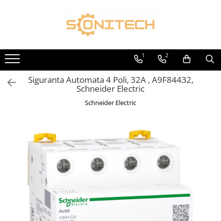
Toate Produsele
FOTOVOLTAICE
1
2
Acumulatori
Siguranta Automata 4 Poli, 32A , A9F84432,
ATS / Comutatoare Transfer
Schneider Electric
Cabluri
Schneider Electric
Componente electrice
Invertoare
Panouri Fotovoltaice
Rack-uri
Sisteme de montaj
Sisteme de prindere
Sisteme Fotovoltaice Complete cu
Montaj