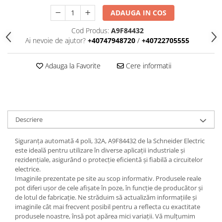
Iluminat
ADAUGA IN COS
Altele
Cod Produs:
A9F84432
Iluminat de Siguranță
Ai nevoie de ajutor?
+40747948720
/
+40722705555
Lumini exterioare
Lămpi și componente
Adauga la Favorite
Cere informatii
Senzori
Paratrasnet și Protecție la Trăsnet
Catarge
Descriere
Montaj Lateral Catarg
Montaj pe acoperis
Siguranța automată 4 poli, 32A, A9F84432 de la Schneider Electric
este ideală pentru utilizare în diverse aplicații industriale și
Paratrăsnete ESE — PDA Integrat
rezidențiale, asigurând o protecție eficientă și fiabilă a circuitelor
Electric
electrice.
Imaginile prezentate pe site au scop informativ. Produsele reale
Piese de adaptare
pot diferi ușor de cele afișate în poze, în funcție de producător și
Prize, întrerupătoare, detectoare
de lotul de fabricație. Ne străduim să actualizăm informațiile și
de mișcare și accesorii
imaginile cât mai frecvent posibil pentru a reflecta cu exactitate
produsele noastre, însă pot apărea mici variații. Vă mulțumim
Altele