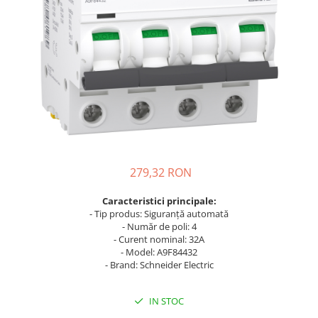
Busbar Șine Conexiuni
Cabluri și accesorii
Accesorii
Cabluri
Jgheab metalic
Papuci CU și AL
Pat de cablu PVC
Pini, riglete, cleme
279,32 RON
Presetupe
Caracteristici principale:
Țeavă PVC și copex
- Tip produs: Siguranță automată
Cofrete, dulapuri și doze
- Număr de poli: 4
- Curent nominal: 32A
Cofrete de plastic și accesorii
- Model: A9F84432
Coftere metalice și accesorii
- Brand: Schneider Electric
Doze
IN STOC
Coliere de plastic