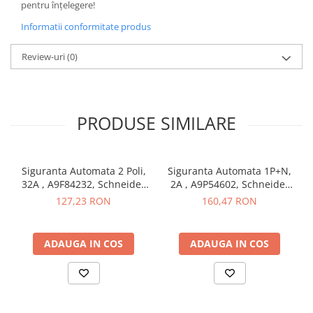
pentru înțelegere!
Butoane
Informatii conformitate produs
Cadre de montaj aparent
Review-uri
(0)
Detectoare de mișcare
Doze
Obturatoare
PRODUSE SIMILARE
Prelungitoare, Stechere, Accesorii
Prize
Prize de difuzor
Siguranta Automata 2 Poli,
Siguranta Automata 1P+N,
32A , A9F84232, Schneider
2A , A9P54602, Schneider
Prize internet
Electric
Electric
127,23 RON
160,47 RON
Prize multimedia
Prize TV
ADAUGA IN COS
ADAUGA IN COS
Prize și fișe industriale
Rame
Sonerii