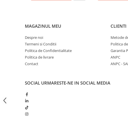
Butoane
Cadre de montaj aparent
Detectoare de mișcare
MAGAZINUL MEU
CLIENTI
Doze
Despre noi
Metode de
Obturatoare
Termeni si Conditii
Politica d
Politica de Confidentialitate
Garantia 
Prelungitoare, Stechere, Accesorii
Politica de livrare
ANPC
Prize
Contact
ANPC - SA
Prize de difuzor
Prize internet
SOCIAL
URMARESTE-NE IN SOCIAL MEDIA
Prize multimedia
Prize TV
Prize și fișe industriale
Rame
Sonerii