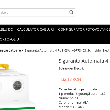
ABLU DC
CALCULATOR CABLURI
CONFIGURATOR FOTOVOLTAIC
ORTOFOLIU
 descărcătoare /
Siguranta Automata 4 Poli, 63A , A9F73463, Schneider Elect
Siguranta Automata 4 P
Schneider Electric
432,18 RON
Caracteristici principale:
Tip produs: Siguranță automată
Număr poli: 4
Curent nominal: 63A
Model: A9F73463