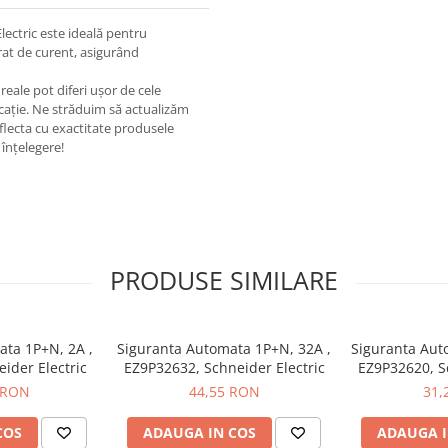
lectric este ideală pentru
erat de curent, asigurând
eale pot diferi ușor de cele
ricație. Ne străduim să actualizăm
eflecta cu exactitate produsele
înțelegere!
PRODUSE SIMILARE
ata 1P+N, 2A ,
Siguranta Automata 1P+N, 32A ,
Siguranta Aut
ider Electric
EZ9P32632, Schneider Electric
EZ9P32620, Sc
 RON
44,55 RON
31,
COS
ADAUGA IN COS
ADAUGA I