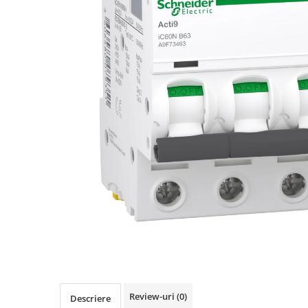
Busbar Șine Conexiuni
Cabluri și accesorii
Accesorii
Cabluri
Jgheab metalic
Papuci CU și AL
Pat de cablu PVC
Pini, riglete, cleme
Presetupe
Țeavă PVC și copex
Cofrete, dulapuri și doze
Cofrete de plastic și accesorii
Coftere metalice și accesorii
Doze
Review-uri
(0)
Coliere de plastic
Descriere