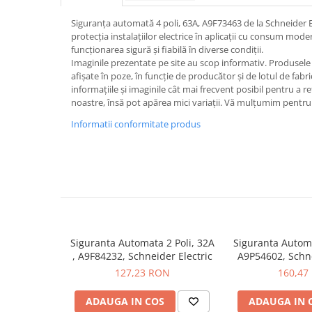
Iluminat
Siguranța automată 4 poli, 63A, A9F73463 de la Schneider E
Altele
protecția instalațiilor electrice în aplicații cu consum mod
Iluminat de Siguranță
funcționarea sigură și fiabilă în diverse condiții.
Imaginile prezentate pe site au scop informativ. Produsele r
Lumini exterioare
afișate în poze, în funcție de producător și de lotul de fab
informațiile și imaginile cât mai frecvent posibil pentru a r
Lămpi și componente
noastre, însă pot apărea mici variații. Vă mulțumim pentru 
Senzori
Informatii conformitate produs
Paratrasnet și Protecție la Trăsnet
Catarge
Montaj Lateral Catarg
Montaj pe acoperis
Paratrăsnete ESE — PDA Integrat
Electric
Siguranta Automata 2 Poli, 32A
Siguranta Autom
Piese de adaptare
, A9F84232, Schneider Electric
A9P54602, Schne
127,23 RON
160,47
Prize, întrerupătoare, detectoare
de mișcare și accesorii
ADAUGA IN COS
ADAUGA IN 
Altele