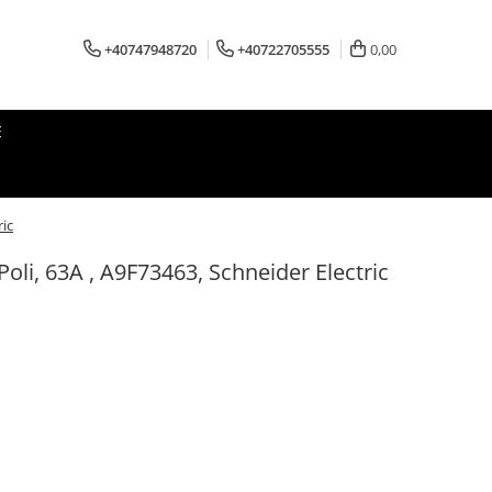
+40747948720
+40722705555
0,00
E
ric
oli, 63A , A9F73463, Schneider Electric