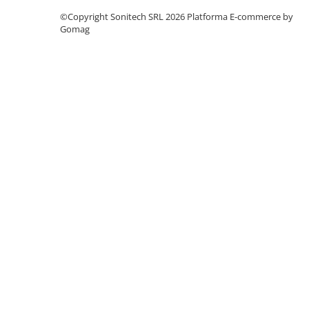
Suporturi de fixare
©Copyright Sonitech SRL 2026
Platforma E-commerce by
Termostate
Gomag
Variator de tensiune
Întrerupătoare
Protecția circuitelor, protecții
diferențiale și descărcătoare
Contactoare
Contactoare modulare
Descărcătoare
Protecții diferențiale
Separatoare
Siguranțe fuzibile
Întrerupătoare automate și
accesorii
Protecția și comanda motoarelor
Contactoare