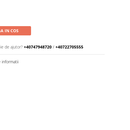
A IN COS
ie de ajutor?
+40747948720
/
+40722705555
informatii