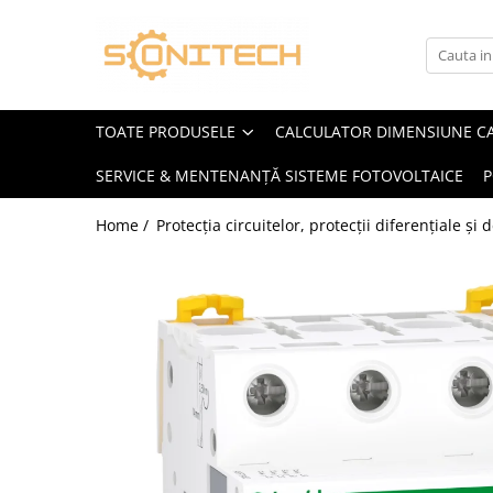
Toate Produsele
FOTOVOLTAICE
TOATE PRODUSELE
CALCULATOR DIMENSIUNE C
Acumulatori
SERVICE & MENTENANȚĂ SISTEME FOTOVOLTAICE
P
ATS / Comutatoare Transfer
Cabluri
Home /
Protecția circuitelor, protecții diferențiale și
Componente electrice
Invertoare
Panouri Fotovoltaice
Rack-uri
Sisteme de montaj
Sisteme de prindere
Sisteme Fotovoltaice Complete cu
Montaj