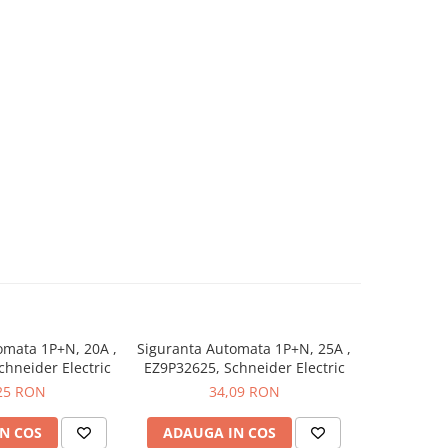
omata 1P+N, 20A ,
Siguranta Automata 1P+N, 25A ,
Siguranta 
hneider Electric
EZ9P32625, Schneider Electric
EZ9P32616,
25 RON
34,09 RON
N COS
ADAUGA IN COS
ADAUG