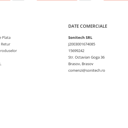
DATE COMERCIALE
 Plata
Sonitech SRL
e Retur
J2003001674085
Produselor
15699242
Str. Octavian Goga 36
L
Brasov, Brasov
comenzi@sonitech.ro