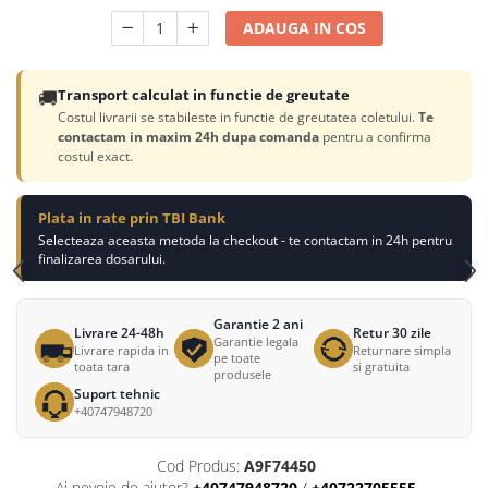
ADAUGA IN COS
🚚
Transport calculat in functie de greutate
Costul livrarii se stabileste in functie de greutatea coletului.
Te
contactam in maxim 24h dupa comanda
pentru a confirma
costul exact.
Plata in rate prin TBI Bank
Selecteaza aceasta metoda la checkout - te contactam in 24h pentru
finalizarea dosarului.
Garantie 2 ani
Livrare 24-48h
Retur 30 zile
Garantie legala
Livrare rapida in
Returnare simpla
pe toate
toata tara
si gratuita
produsele
Suport tehnic
+40747948720
Cod Produs:
A9F74450
Ai nevoie de ajutor?
+40747948720
/
+40722705555