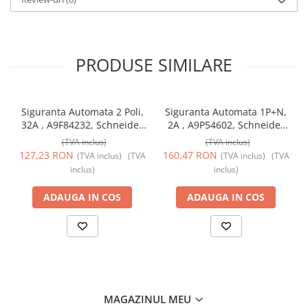
PRODUSE SIMILARE
Siguranta Automata 2 Poli,
Siguranta Automata 1P+N,
32A , A9F84232, Schneider
2A , A9P54602, Schneider
Electric
Electric
(TVA inclus)
(TVA inclus)
127,23 RON
160,47 RON
(TVA inclus)
(TVA
(TVA inclus)
(TVA
inclus)
inclus)
ADAUGA IN COS
ADAUGA IN COS
MAGAZINUL MEU