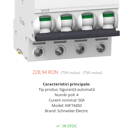
Prize și fișe industriale
Rame
Sonerii
Suporturi de fixare
Termostate
Variator de tensiune
Întrerupătoare
228,94 RON
(TVA inclus)
(TVA inclus)
Caracteristici principale:
Tip produs: Siguranță automată
Număr poli: 4
Curent nominal: 50A
Model: A9F74450
Brand: Schneider Electric
IN STOC