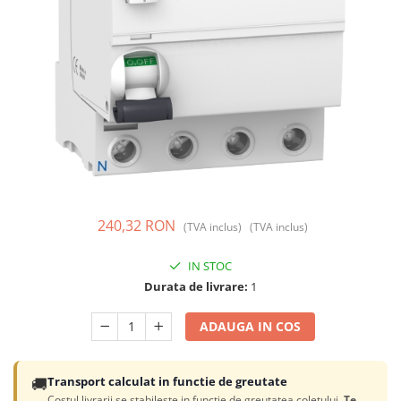
Prize și fișe industriale
Rame
Sonerii
Suporturi de fixare
Termostate
Variator de tensiune
Întrerupătoare
240,32 RON
(TVA inclus)
(TVA inclus)
IN STOC
Durata de livrare:
1
ADAUGA IN COS
🚚
Transport calculat in functie de greutate
Costul livrarii se stabileste in functie de greutatea coletului.
Te