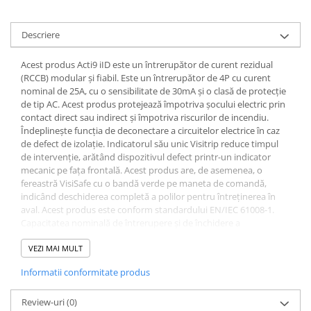
Descriere
Acest produs Acti9 iID este un întrerupător de curent rezidual
(RCCB) modular și fiabil. Este un întrerupător de 4P cu curent
nominal de 25A, cu o sensibilitate de 30mA și o clasă de protecție
de tip AC. Acest produs protejează împotriva șocului electric prin
contact direct sau indirect și împotriva riscurilor de incendiu.
Îndeplinește funcția de deconectare a circuitelor electrice în caz
de defect de izolație. Indicatorul său unic Visitrip reduce timpul
de intervenție, arătând dispozitivul defect printr-un indicator
mecanic pe fața frontală. Acest produs are, de asemenea, o
fereastră VisiSafe cu o bandă verde pe maneta de comandă,
indicând deschiderea completă a polilor pentru întreținerea în
aval. Acest produs este conform standardului EN/IEC 61008-1.
Capacitatea nominală de întrerupere și de închidere a
scurtcircuitului (Im/IΔm) este de 1500A. Curentul nominal de
scurtcircuit condiționat (Inc/IΔc) este de 10kA. Rezistența
VEZI MAI MULT
mecanică ajunge până la 20000 de cicluri, iar rezistența electrică
Informatii conformitate produs
ajunge până la 15000 de cicluri. Tensiunea operațională Ue este
de la 220VAC la 240VAC. Tensiunea nominală de izolație Ui este de
500VAC. Tensiunea nominală de rezistență la impuls Uimp este de
Review-uri
(0)