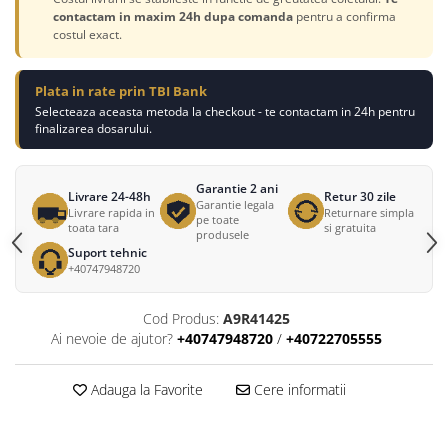
contactam in maxim 24h dupa comanda
pentru a confirma
costul exact.
Plata in rate prin TBI Bank
Selecteaza aceasta metoda la checkout - te contactam in 24h pentru
finalizarea dosarului.
Garantie 2 ani
Livrare 24-48h
Retur 30 zile
Garantie legala
Livrare rapida in
Returnare simpla
pe toate
toata tara
si gratuita
produsele
Suport tehnic
+40747948720
Cod Produs:
A9R41425
Ai nevoie de ajutor?
+40747948720
/
+40722705555
Adauga la Favorite
Cere informatii