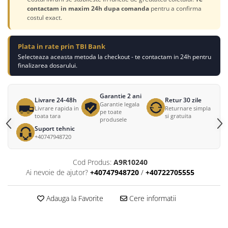
contactam in maxim 24h dupa comanda
pentru a confirma
costul exact.
Plata in rate prin TBI Bank
Selecteaza aceasta metoda la checkout - te contactam in 24h pentru
finalizarea dosarului.
Garantie 2 ani
Livrare 24-48h
Retur 30 zile
Garantie legala
Livrare rapida in
Returnare simpla
pe toate
toata tara
si gratuita
produsele
Suport tehnic
+40747948720
Cod Produs:
A9R10240
Ai nevoie de ajutor?
+40747948720
/
+40722705555
Adauga la Favorite
Cere informatii