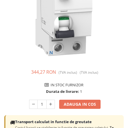
Prize și fișe industriale
Rame
Sonerii
Suporturi de fixare
Termostate
Variator de tensiune
Întrerupătoare
344,27 RON
(TVA inclus)
(TVA inclus)
IN STOC FURNIZOR
Durata de livrare:
1
ADAUGA IN COS
🚚
Transport calculat in functie de greutate
Costul livrarii se stabileste in functie de greutatea coletului.
Te