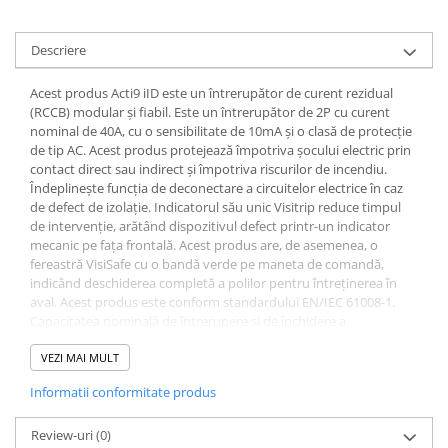
Descriere
Acest produs Acti9 iID este un întrerupător de curent rezidual
(RCCB) modular și fiabil. Este un întrerupător de 2P cu curent
nominal de 40A, cu o sensibilitate de 10mA și o clasă de protecție
de tip AC. Acest produs protejează împotriva șocului electric prin
contact direct sau indirect și împotriva riscurilor de incendiu.
Îndeplinește funcția de deconectare a circuitelor electrice în caz
de defect de izolație. Indicatorul său unic Visitrip reduce timpul
de intervenție, arătând dispozitivul defect printr-un indicator
mecanic pe fața frontală. Acest produs are, de asemenea, o
fereastră VisiSafe cu o bandă verde pe maneta de comandă,
indicând deschiderea completă a polilor pentru întreținerea în
aval. Acest produs este conform standardului EN/IEC 61008-1.
Capacitatea nominală de întrerupere și de închidere a
scurtcircuitului (Im/IΔm) este de 1500A. Curentul nominal de
scurtcircuit condiționat (Inc/IΔc) este de 10kA. Rezistența
VEZI MAI MULT
mecanică ajunge până la 20000 de cicluri, iar rezistența electrică
Informatii conformitate produs
ajunge până la 15000 de cicluri. Tensiunea operațională Ue este
de la 220VAC la 240VAC. Tensiunea nominală de izolație Ui este de
500VAC. Tensiunea nominală de rezistență la impuls Uimp este de
Review-uri
(0)