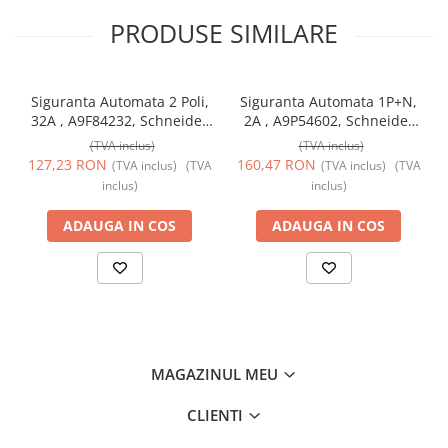
91mm x (D) 73.5mm. Greutatea este de 0.37kg. Are un grad de
PRODUSE SIMILARE
protecție IP20 (conform standardului IEC/EN 60529) și devine
IP40 odată cu montarea în carcasă modulară. Temperatura de
funcționare este între -5°C și 60°C. Temperatura de depozitare
este între -40°C și 85°C.
Siguranta Automata 2 Poli,
Siguranta Automata 1P+N,
32A , A9F84232, Schneider
2A , A9P54602, Schneider
Electric
Electric
(TVA inclus)
(TVA inclus)
127,23 RON
160,47 RON
(TVA inclus)
(TVA
(TVA inclus)
(TVA
inclus)
inclus)
ADAUGA IN COS
ADAUGA IN COS
MAGAZINUL MEU
CLIENTI