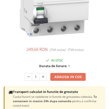
Prize și fișe industriale
Rame
Sonerii
Suporturi de fixare
Termostate
Variator de tensiune
249,66 RON
(TVA inclus)
(TVA inclus)
Întrerupătoare
IN STOC
Durata de livrare:
1
ADAUGA IN COS
🚚
Transport calculat in functie de greutate
Costul livrarii se stabileste in functie de greutatea coletului.
Te
contactam in maxim 24h dupa comanda
pentru a confirma
costul exact.