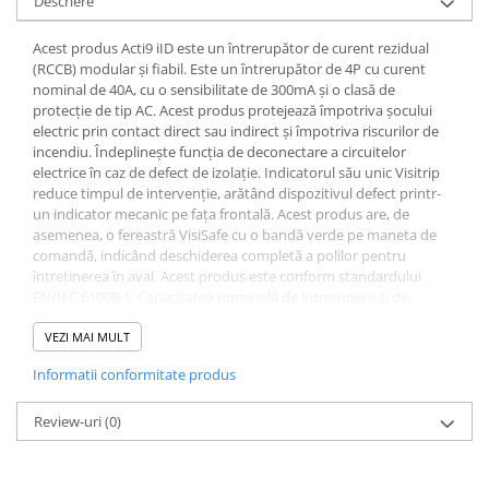
Descriere
Acest produs Acti9 iID este un întrerupător de curent rezidual
(RCCB) modular și fiabil. Este un întrerupător de 4P cu curent
nominal de 40A, cu o sensibilitate de 300mA și o clasă de
protecție de tip AC. Acest produs protejează împotriva șocului
electric prin contact direct sau indirect și împotriva riscurilor de
incendiu. Îndeplinește funcția de deconectare a circuitelor
electrice în caz de defect de izolație. Indicatorul său unic Visitrip
reduce timpul de intervenție, arătând dispozitivul defect printr-
un indicator mecanic pe fața frontală. Acest produs are, de
asemenea, o fereastră VisiSafe cu o bandă verde pe maneta de
comandă, indicând deschiderea completă a polilor pentru
întreținerea în aval. Acest produs este conform standardului
EN/IEC 61008-1. Capacitatea nominală de întrerupere și de
închidere a scurtcircuitului (Im/IΔm) este de 1500A. Curentul
nominal de scurtcircuit condiționat (Inc/IΔc) este de 10kA.
VEZI MAI MULT
Rezistența mecanică ajunge până la 20000 de cicluri, iar rezistența
Informatii conformitate produs
electrică ajunge până la 15000 de cicluri. Tensiunea operațională
Ue este de la 220VAC la 240VAC. Tensiunea nominală de izolație Ui
este de 500VAC. Tensiunea nominală de rezistență la impuls Uimp
Review-uri
(0)
este de 6kV. Frecvența este de 50Hz sau 60Hz. Poate fi montat pe
șină DIN. Lățimea în module de 9mm este de 4. Culoarea
produsului este alb (RAL9003). Dimensiunile sunt (L) 72mm x (H)