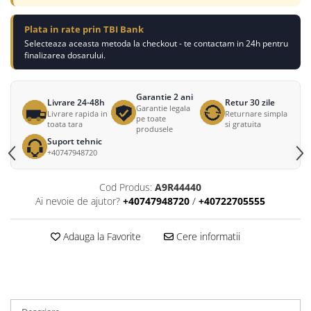
Plata in rate prin TBI Bank
Selecteaza aceasta metoda la checkout - te contactam in 24h pentru
finalizarea dosarului.
Garantie 2 ani
Livrare 24-48h
Retur 30 zile
Garantie legala
Livrare rapida in
Returnare simpla
pe toate
toata tara
si gratuita
produsele
Suport tehnic
+40747948720
Cod Produs:
A9R44440
Ai nevoie de ajutor?
+40747948720
/
+40722705555
Adauga la Favorite
Cere informatii