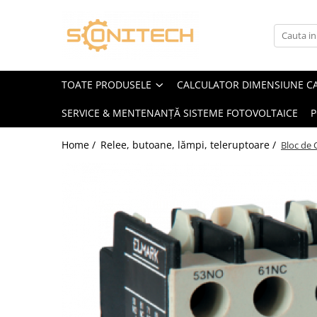
Toate Produsele
FOTOVOLTAICE
TOATE PRODUSELE
CALCULATOR DIMENSIUNE C
Acumulatori
SERVICE & MENTENANȚĂ SISTEME FOTOVOLTAICE
P
ATS / Comutatoare Transfer
Cabluri
Home /
Relee, butoane, lămpi, teleruptoare /
Bloc de
Componente electrice
Invertoare
Panouri Fotovoltaice
Rack-uri
Sisteme de montaj
Sisteme de prindere
Sisteme Fotovoltaice Complete cu
Montaj