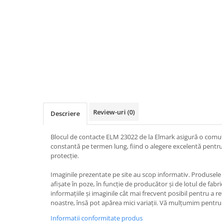
Iluminat
Altele
Iluminat de Siguranță
Lumini exterioare
Lămpi și componente
Senzori
Paratrasnet și Protecție la Trăsnet
Catarge
Review-uri
(0)
Descriere
Montaj Lateral Catarg
Blocul de contacte ELM 23022 de la Elmark asigură o comut
Montaj pe acoperis
constantă pe termen lung, fiind o alegere excelentă pentru 
Paratrăsnete ESE — PDA Integrat
protecție.
Electric
Imaginile prezentate pe site au scop informativ. Produsele r
Piese de adaptare
afișate în poze, în funcție de producător și de lotul de fab
informațiile și imaginile cât mai frecvent posibil pentru a r
Prize, întrerupătoare, detectoare
noastre, însă pot apărea mici variații. Vă mulțumim pentru 
de mișcare și accesorii
Altele
Informatii conformitate produs