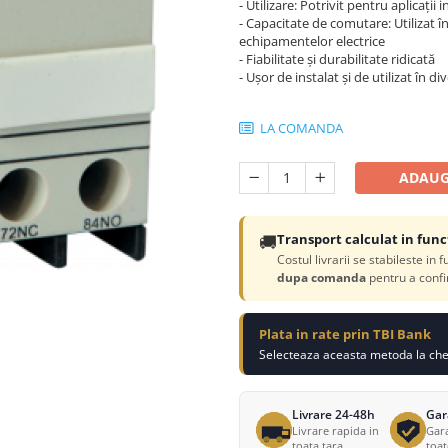
- Utilizare: Potrivit pentru aplicații 
- Capacitate de comutare: Utilizat în
echipamentelor electrice
- Fiabilitate și durabilitate ridicată
- Ușor de instalat și de utilizat în di
LA COMANDA
ADAUG
🚚
Transport calculat in func
Costul livrarii se stabileste in 
dupa comanda
pentru a confi
Plata in rate prin TBI Bank
Selecteaza aceasta metoda la chec
Livrare 24-48h
Gar
Livrare rapida in
Gara
toata tara
toa