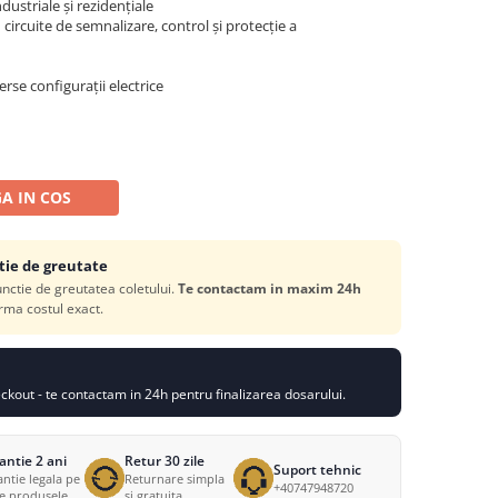
industriale și rezidențiale
 circuite de semnalizare, control și protecție a
verse configurații electrice
A IN COS
tie de greutate
functie de greutatea coletului.
Te contactam in maxim 24h
rma costul exact.
kout - te contactam in 24h pentru finalizarea dosarului.
antie 2 ani
Retur 30 zile
Suport tehnic
ntie legala pe
Returnare simpla
+40747948720
te produsele
si gratuita