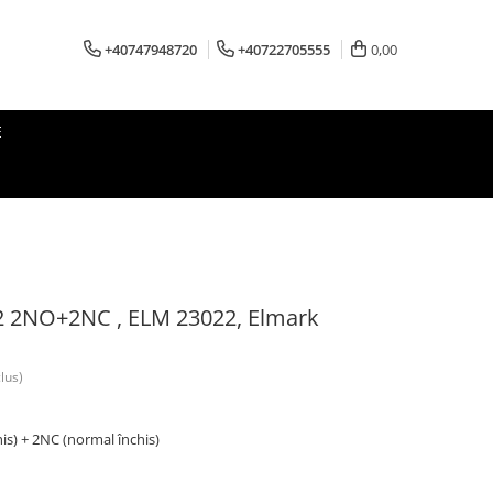
+40747948720
+40722705555
0,00
E
2 2NO+2NC , ELM 23022, Elmark
lus)
is) + 2NC (normal închis)