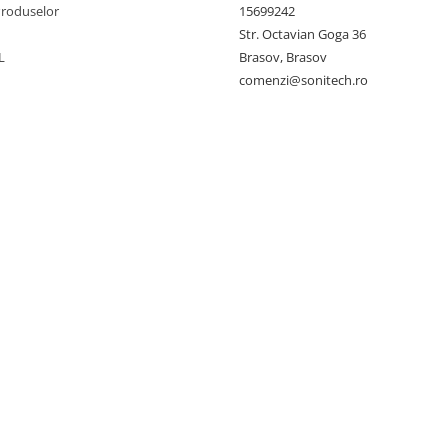
Produselor
15699242
Str. Octavian Goga 36
L
Brasov, Brasov
comenzi@sonitech.ro