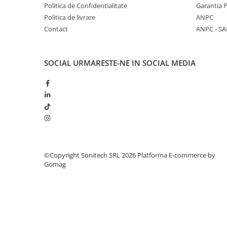
Suporturi de fixare
Politica de Confidentialitate
Garantia 
Politica de livrare
ANPC
Termostate
Contact
ANPC - SA
Variator de tensiune
Întrerupătoare
SOCIAL
URMARESTE-NE IN SOCIAL MEDIA
Protecția circuitelor, protecții
diferențiale și descărcătoare
Contactoare
Contactoare modulare
Descărcătoare
Protecții diferențiale
Separatoare
©Copyright Sonitech SRL 2026
Platforma E-commerce by
Gomag
Siguranțe fuzibile
Întrerupătoare automate și
accesorii
Protecția și comanda motoarelor
Contactoare