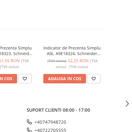
 Prezenta Simplu
Indicator de Prezenta Simplu
Indicator
-2%
18323, Schneider
Alb, A9E18324, Schneider
Verde/
 - Schneider
Electric - Schneider
Schneider 
61,55 RON
52,25 RON
91,00 R
(TVA
(TVA inclus)
(TVA
RON
(TVA inclus)
inclus)
(TVA inclus)
(TV
N COS
ADAUGA IN COS
ADAUG
SUPORT CLIENTI
08:00 - 17:00
+40747948720
+40722705555