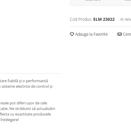
Cod Produs:
ELM 23022
Ai nev
Adauga la Favorite
Cere 
are fiabilă și o performanță
sisteme electrice de control și
eale pot diferi ușor de cele
ricație. Ne străduim să actualizăm
eflecta cu exactitate produsele
înțelegere!