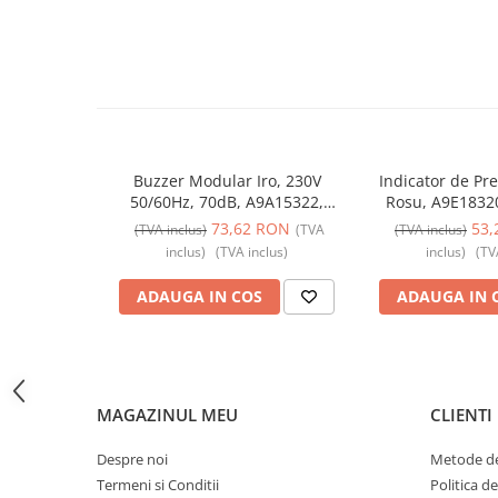
Butoane
Cadre de montaj aparent
Detectoare de mișcare
Doze
Obturatoare
Buzzer Modular Iro, 230V
Indicator de Pr
Prelungitoare, Stechere, Accesorii
50/60Hz, 70dB, A9A15322,
Rosu, A9E1832
Schneider Electric - Schneider
Electric - 
73,62 RON
53,
(TVA inclus)
(TVA
(TVA inclus)
Prize
inclus)
(TVA inclus)
inclus)
(TV
Prize de difuzor
ADAUGA IN COS
ADAUGA IN 
Prize internet
Prize multimedia
Prize TV
Prize și fișe industriale
MAGAZINUL MEU
CLIENTI
Rame
Despre noi
Metode de
Sonerii
Termeni si Conditii
Politica d