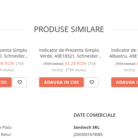
PRODUSE SIMILARE
ezenta Simplu
Indicator de Prezenta Simplu
Indicator de
0, Schneider
Verde, A9E18321, Schneider
Albastru, A9E
Schneider
Electric - Schneider
Electric
28 RON
53,28 RON
(TVA
(TVA inclus)
(TVA
(TVA inclus)
A inclus)
inclus)
(TVA inclus)
inclus)
COS
ADAUGA IN COS
ADAUGA I
DATE COMERCIALE
 Plata
Sonitech SRL
e Retur
J2003001674085