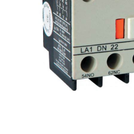
Busbar Șine Conexiuni
Cabluri și accesorii
Accesorii
Cabluri
Jgheab metalic
Papuci CU și AL
Pat de cablu PVC
Pini, riglete, cleme
Presetupe
Țeavă PVC și copex
Cofrete, dulapuri și doze
Cofrete de plastic și accesorii
Coftere metalice și accesorii
Doze
Coliere de plastic