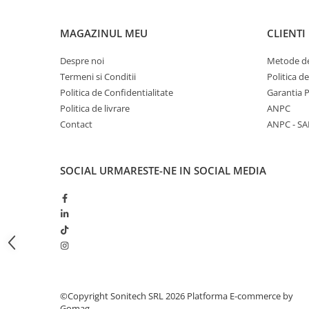
Butoane
MAGAZINUL MEU
CLIENTI
Cadre de montaj aparent
Detectoare de mișcare
Despre noi
Metode de
Termeni si Conditii
Politica d
Doze
Politica de Confidentialitate
Garantia 
Obturatoare
Politica de livrare
ANPC
Prelungitoare, Stechere, Accesorii
Contact
ANPC - SA
Prize
Prize de difuzor
SOCIAL
URMARESTE-NE IN SOCIAL MEDIA
Prize internet
Prize multimedia
Prize TV
Prize și fișe industriale
Rame
Sonerii
©Copyright Sonitech SRL 2026
Platforma E-commerce by
Gomag