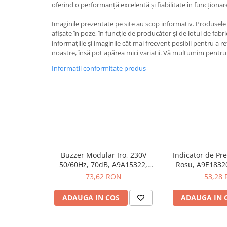
oferind o performanță excelentă și fiabilitate în funcționar
Iluminat
Altele
Imaginile prezentate pe site au scop informativ. Produsele r
afișate în poze, în funcție de producător și de lotul de fab
Iluminat de Siguranță
informațiile și imaginile cât mai frecvent posibil pentru a r
Lumini exterioare
noastre, însă pot apărea mici variații. Vă mulțumim pentru 
Lămpi și componente
Informatii conformitate produs
Senzori
Paratrasnet și Protecție la Trăsnet
Catarge
Montaj Lateral Catarg
Montaj pe acoperis
Buzzer Modular Iro, 230V
Indicator de Pr
Paratrăsnete ESE — PDA Integrat
50/60Hz, 70dB, A9A15322,
Rosu, A9E1832
Electric
Schneider Electric - Schneider
Electric - 
73,62 RON
53,28
Piese de adaptare
ADAUGA IN COS
ADAUGA IN 
Prize, întrerupătoare, detectoare
de mișcare și accesorii
Altele