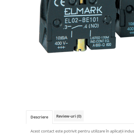
Busbar Șine Conexiuni
Cabluri și accesorii
Accesorii
Cabluri
Jgheab metalic
Papuci CU și AL
Pat de cablu PVC
Pini, riglete, cleme
Presetupe
Țeavă PVC și copex
Cofrete, dulapuri și doze
Cofrete de plastic și accesorii
Coftere metalice și accesorii
Review-uri
(0)
Descriere
Doze
Coliere de plastic
Acest contact este potrivit pentru utilizare în aplicații indus