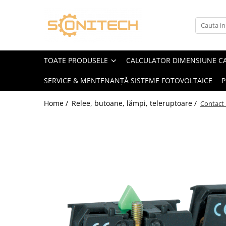
Toate Produsele
FOTOVOLTAICE
TOATE PRODUSELE
CALCULATOR DIMENSIUNE C
Acumulatori
SERVICE & MENTENANȚĂ SISTEME FOTOVOLTAICE
P
ATS / Comutatoare Transfer
Cabluri
Home /
Relee, butoane, lămpi, teleruptoare /
Contact
Componente electrice
Invertoare
Panouri Fotovoltaice
Rack-uri
Sisteme de montaj
Sisteme de prindere
Sisteme Fotovoltaice Complete cu
Montaj