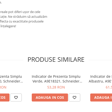
e.
eale pot diferi ușor de cele
ricație. Ne străduim să actualizăm
eflecta cu exactitate produsele
înțelegere!
PRODUSE SIMILARE
ezenta Simplu
Indicator de Prezenta Simplu
Indicator de
0, Schneider
Verde, A9E18321, Schneider
Albastru, A9E
Schneider
Electric - Schneider
Electric
 RON
53,28 RON
61,
COS
ADAUGA IN COS
ADAUGA I