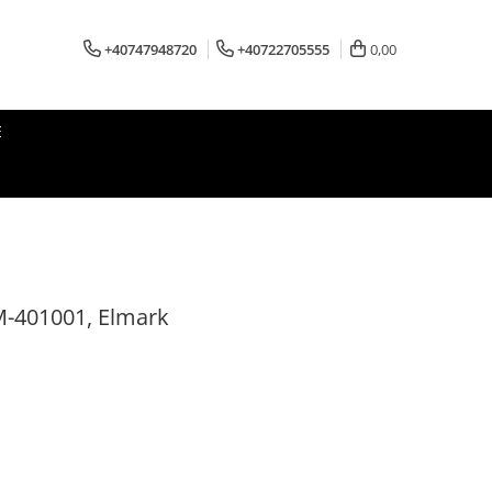
+40747948720
+40722705555
0,00
E
M-401001, Elmark