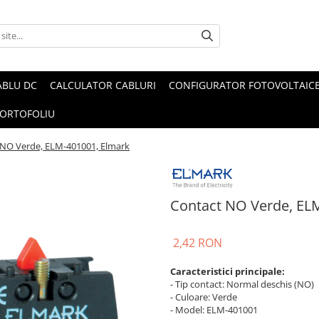
ABLU DC
CALCULATOR CABLURI
CONFIGURATOR FOTOVOLTAIC
ORTOFOLIU
 NO Verde, ELM-401001, Elmark
Contact NO Verde, EL
2,42 RON
Caracteristici principale:
- Tip contact: Normal deschis (NO)
- Culoare: Verde
- Model: ELM-401001