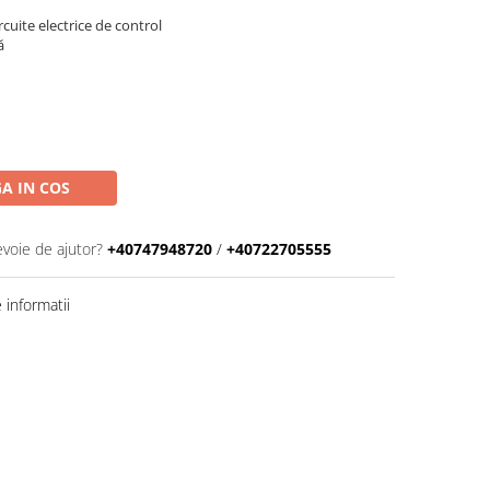
rcuite electrice de control
ă
A IN COS
evoie de ajutor?
+40747948720
/
+40722705555
informatii