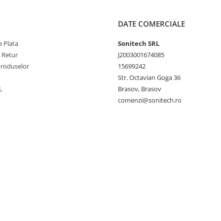
DATE COMERCIALE
 Plata
Sonitech SRL
e Retur
J2003001674085
Produselor
15699242
Str. Octavian Goga 36
L
Brasov, Brasov
comenzi@sonitech.ro