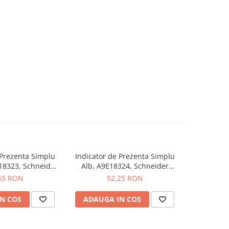
 Prezenta Simplu
Indicator de Prezenta Simplu
Indicator
-2%
18323, Schneider
Alb, A9E18324, Schneider
Verde/
 - Schneider
Electric - Schneider
Schneider 
55 RON
52,25 RON
91,00
N COS
ADAUGA IN COS
ADAUG