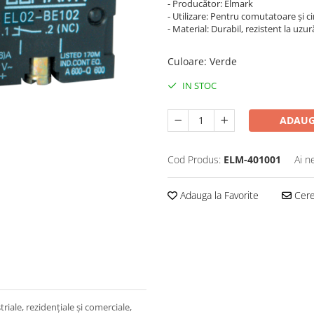
- Producător: Elmark
- Utilizare: Pentru comutatoare și ci
- Material: Durabil, rezistent la uzur
Culoare
:
Verde
IN STOC
ADAUG
Cod Produs:
ELM-401001
Ai n
Adauga la Favorite
Cere 
triale, rezidențiale și comerciale,