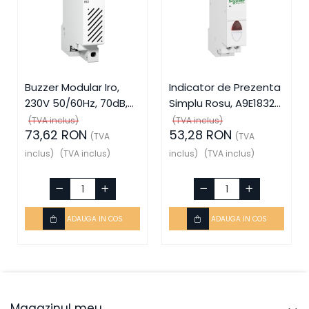
Buzzer Modular Iro,
Indicator de Prezenta
230V 50/60Hz, 70dB,
Simplu Rosu, A9E18320,
A9A15322, Schneider
Schneider Electric -
(TVA inclus)
(TVA inclus)
73,62 RON
53,28 RON
Electric - Schneider
Schneider
(TVA
(TVA
inclus)
(TVA inclus)
inclus)
(TVA inclus)
ADAUGA IN COS
ADAUGA IN COS
Magazinul meu