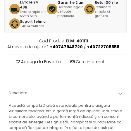
Livrare 24-
Garantie 2 ani
Retur 30 zile
48h
Garantie legala
Returnare
pe toate
simpla si
Livrare rapida in
produsele
gratuita
toata tara
Suport tehnic
+40747948720
Cod Produs:
ELM-401111
Ai nevoie de ajutor?
+40747948720
/
+40722705555
Adauga la Favorite
Cere informatii
Descriere
Această lampă LED albă este ideală pentru a asigura
vizibilitate maximă într-o gamă largă de aplicații industriale
și comerciale, având o performanță ridicată și un consum
scăzut de energie. Designul său compact și durabil face ca
lampa să fie ușor de integrat în diferite tipuri de instalații