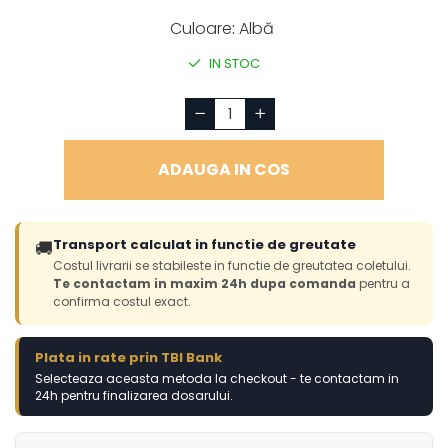
Culoare
:
Albă
IN STOC
ADAUGA IN COS
Transport calculat in functie de greutate
🚚
Costul livrarii se stabileste in functie de greutatea coletului.
Te contactam in maxim 24h dupa comanda
pentru a
confirma costul exact.
Plata in rate prin TBI Bank
Selecteaza aceasta metoda la checkout - te contactam in
24h pentru finalizarea dosarului.