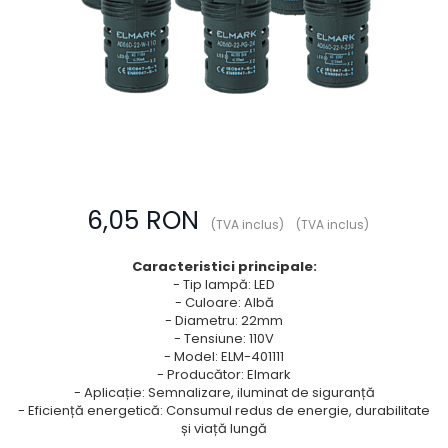
Prize multimedia
Prize TV
Prize și fișe industriale
Rame
Sonerii
Suporturi de fixare
Termostate
6,05 RON
(TVA inclus)
(TVA inclus)
Variator de tensiune
Întrerupătoare
Caracteristici principale:
- Tip lampă: LED
- Culoare: Albă
- Diametru: 22mm
- Tensiune: 110V
- Model: ELM-401111
- Producător: Elmark
- Aplicație: Semnalizare, iluminat de siguranță
- Eficiență energetică: Consumul redus de energie, durabilitate
și viață lungă