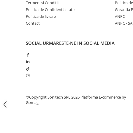
Termeni si Conditii
Politica d
Butoane
Politica de Confidentialitate
Garantia 
Cadre de montaj aparent
Politica de livrare
ANPC
Contact
ANPC - SA
Detectoare de mișcare
Doze
SOCIAL
URMARESTE-NE IN SOCIAL MEDIA
Obturatoare
Prelungitoare, Stechere, Accesorii
Prize
Prize de difuzor
Prize internet
Prize multimedia
©Copyright Sonitech SRL 2026
Platforma E-commerce by
Prize TV
Gomag
Prize și fișe industriale
Rame
Sonerii