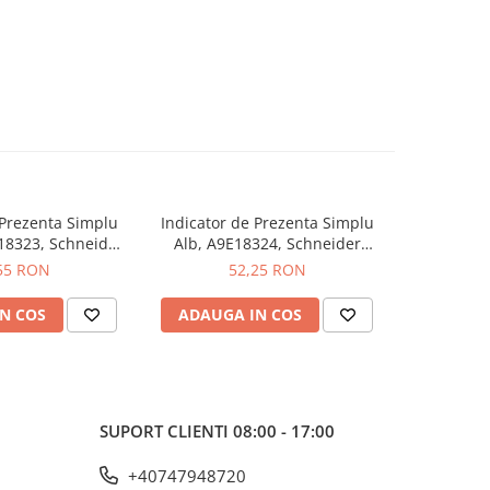
 Prezenta Simplu
Indicator de Prezenta Simplu
Indicator
-2%
18323, Schneider
Alb, A9E18324, Schneider
Verde/
 - Schneider
Electric - Schneider
Schneider 
55 RON
52,25 RON
91,00
N COS
ADAUGA IN COS
ADAUG
SUPORT CLIENTI
08:00 - 17:00
+40747948720