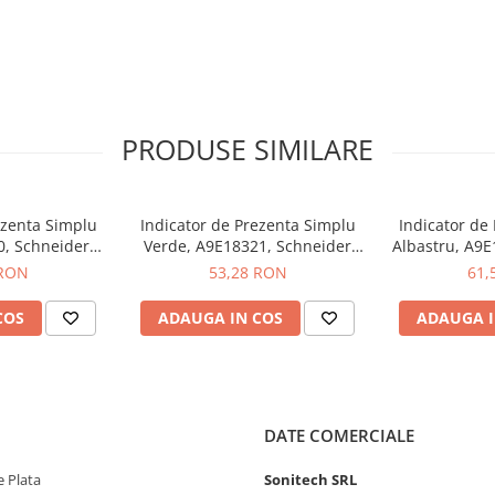
PRODUSE SIMILARE
ezenta Simplu
Indicator de Prezenta Simplu
Indicator de
0, Schneider
Verde, A9E18321, Schneider
Albastru, A9E
Schneider
Electric - Schneider
Electric
 RON
53,28 RON
61,
COS
ADAUGA IN COS
ADAUGA I
DATE COMERCIALE
 Plata
Sonitech SRL