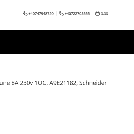
+40747948720
+40722705555
0,00
E
iune 8A 230v 1OC, A9E21182, Schneider