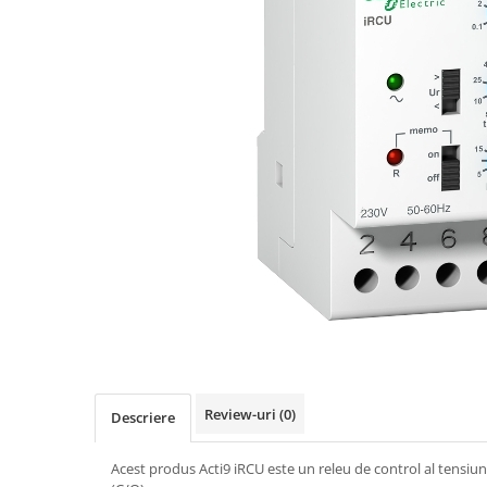
Busbar Șine Conexiuni
Cabluri și accesorii
Accesorii
Cabluri
Jgheab metalic
Papuci CU și AL
Pat de cablu PVC
Pini, riglete, cleme
Presetupe
Țeavă PVC și copex
Cofrete, dulapuri și doze
Cofrete de plastic și accesorii
Coftere metalice și accesorii
Review-uri
(0)
Descriere
Doze
Acest produs Acti9 iRCU este un releu de control al tensiun
Coliere de plastic