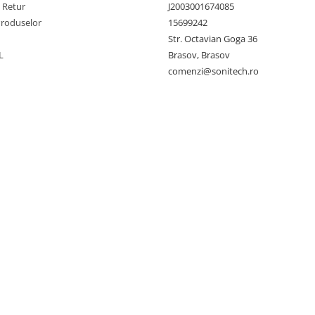
e Retur
J2003001674085
Produselor
15699242
Str. Octavian Goga 36
L
Brasov, Brasov
comenzi@sonitech.ro