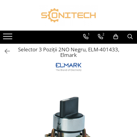
Toate Produsele
FOTOVOLTAICE
1
2
Acumulatori
Selector 3 Poziții 2NO Negru, ELM-401433,
ATS / Comutatoare Transfer
Elmark
Cabluri
Componente electrice
Invertoare
Panouri Fotovoltaice
Rack-uri
Sisteme de montaj
Sisteme de prindere
Sisteme Fotovoltaice Complete cu
Montaj