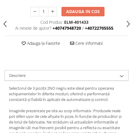
Iluminat
Altele
ADAUGA IN COS
Iluminat de Siguranță
Cod Produs:
ELM-401433
Ai nevoie de ajutor?
+40747948720
/
+40722705555
Lumini exterioare
Lămpi și componente
Adauga la Favorite
Cere informatii
Senzori
Paratrasnet și Protecție la Trăsnet
Catarge
Montaj Lateral Catarg
Descriere
Montaj pe acoperis
Selectorul de 3 poziții 2NO negru este ideal pentru operarea
Paratrăsnete ESE — PDA Integrat
echipamentelor în diferite moduri, oferind o performanță
Electric
constantă și fiabilă în aplicații de automatizare și control.
Piese de adaptare
Imaginile prezentate pe site au scop informativ. Produsele reale
pot diferi ușor de cele afișate în poze, în funcție de producător și
Prize, întrerupătoare, detectoare
de lotul de fabricație. Ne străduim să actualizăm informațiile și
de mișcare și accesorii
imaginile cât mai frecvent posibil pentru a reflecta cu exactitate
Altele