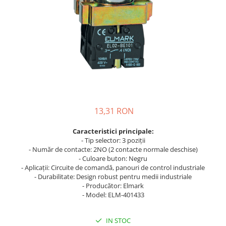
Busbar Șine Conexiuni
Cabluri și accesorii
Accesorii
Cabluri
Jgheab metalic
Papuci CU și AL
Pat de cablu PVC
13,31 RON
Pini, riglete, cleme
Presetupe
Caracteristici principale:
- Tip selector: 3 poziții
Țeavă PVC și copex
- Număr de contacte: 2NO (2 contacte normale deschise)
- Culoare buton: Negru
Cofrete, dulapuri și doze
- Aplicații: Circuite de comandă, panouri de control industriale
Cofrete de plastic și accesorii
- Durabilitate: Design robust pentru medii industriale
- Producător: Elmark
Coftere metalice și accesorii
- Model: ELM-401433
Doze
Coliere de plastic
IN STOC