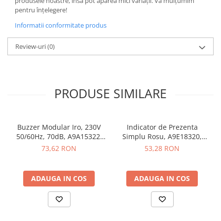
produsele noastre, însă pot apărea mici variații. Vă mulțumim
pentru înțelegere!
Butoane
Informatii conformitate produs
Cadre de montaj aparent
Detectoare de mișcare
Review-uri
(0)
Doze
Obturatoare
Prelungitoare, Stechere, Accesorii
PRODUSE SIMILARE
Prize
Prize de difuzor
Buzzer Modular Iro, 230V
Indicator de Prezenta
Prize internet
50/60Hz, 70dB, A9A15322,
Simplu Rosu, A9E18320,
Schneider Electric -
Schneider Electric -
73,62 RON
53,28 RON
Prize multimedia
Schneider
Schneider
Prize TV
ADAUGA IN COS
ADAUGA IN COS
Prize și fișe industriale
Rame
Sonerii