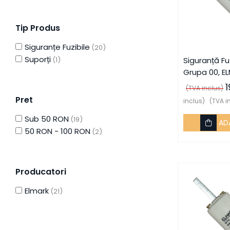
Sisteme Fotovoltaice
Complete cu Montaj
Tip Produs
Busbar Șine Conexiuni
Cabluri și accesorii
Siguranțe Fuzibile
(20)
Accesorii
Suporți
(1)
Siguranță Fu
Grupa 00, EL
Cabluri
(TVA inclus)
Jgheab metalic
Pret
inclus)
(TVA i
Papuci CU și AL
Sub 50 RON
(19)
AD
Pat de cablu PVC
50 RON - 100 RON
(2)
Pini, riglete, cleme
Presetupe
Producatori
Țeavă PVC și copex
Elmark
(21)
Cofrete, dulapuri și doze
Cofrete de plastic și
accesorii