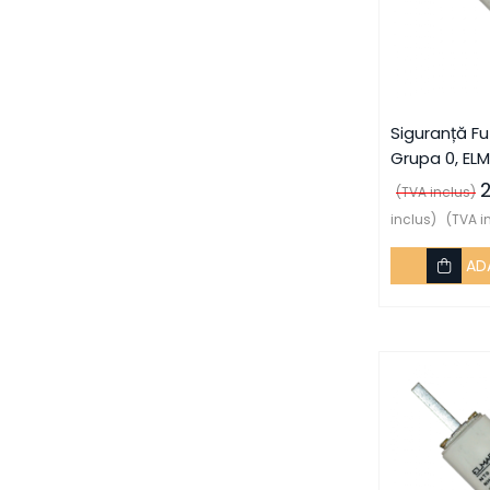
Coftere metalice și
accesorii
Doze
Coliere de plastic
Siguranță Fu
Iluminat
Grupa 0, ELM
Altele
(TVA inclus)
Iluminat de Siguranță
inclus)
(TVA i
Lumini exterioare
AD
Lămpi și componente
Senzori
Paratrasnet și Protecție la Trăsnet
Catarge
Montaj Lateral Catarg
Montaj pe acoperis
Paratrăsnete ESE — PDA