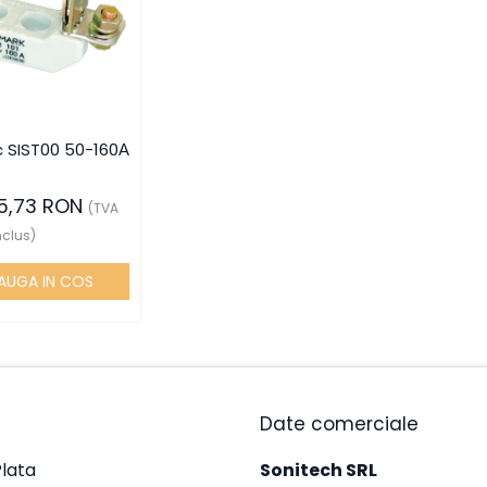
c SIST00 50-160А
15,73 RON
(TVA
nclus)
AUGA IN COS
Date comerciale
lata
Sonitech SRL