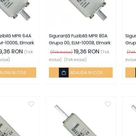
zibilă MPR 64A
Siguranță Fuzibilă MPR 80A
Sigu
M-10006, Elmark
Grupa 00, ELM-10008, Elmark
Grup
19,36 RON
19,36 RON
(TVA
(TVA inclus)
(TVA
(TVA
nclus)
inclus)
(TVA inclus)
inclu
AUGA IN COS
ADAUGA IN COS