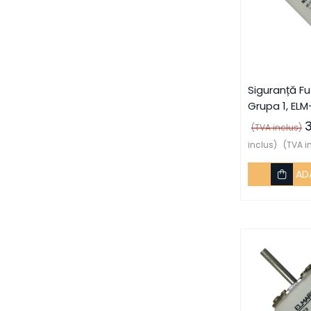
Prize multimedia
Prize TV
Prize și fișe industriale
Rame
Siguranță Fu
Grupa 1, ELM-
Sonerii
(TVA inclus)
Suporturi de fixare
inclus)
(TVA i
Termostate
AD
Variator de tensiune
Întrerupătoare
Protecția circuitelor, protecții
diferențiale și descărcătoare
Contactoare
Contactoare modulare
Descărcătoare