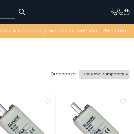
rvice & mentenanță sisteme fotovoltaice
Portofoliu
Ordoneaza: