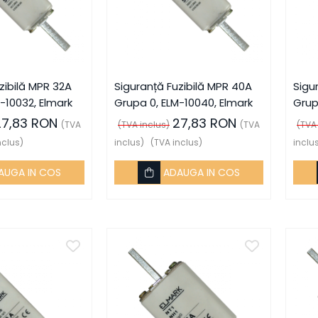
zibilă MPR 32A
Siguranță Fuzibilă MPR 40A
Sigu
-10032, Elmark
Grupa 0, ELM-10040, Elmark
Grup
27,83 RON
27,83 RON
(TVA
(TVA inclus)
(TVA
(TVA
nclus)
inclus)
(TVA inclus)
inclu
AUGA IN COS
ADAUGA IN COS