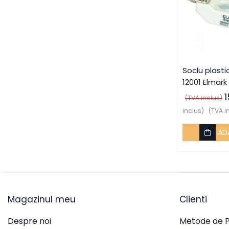
luminoși
Buzzere
Comutatoare cu came
Contacte
Soclu plasti
Relee
12001 Elmark
Relee de Masura si Control
(TVA inclus)
Relee de Temporizare
inclus)
(TVA i
Relee Inteligente
Senzori, limitatori, comutatori cu
AD
fir
Limitatori
Sisteme de Climatizare A/C
Stabilizatoare de Tensiune
Magazinul meu
Clienti
Despre noi
Metode de P