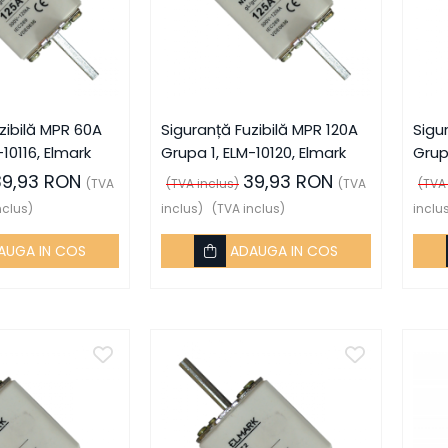
zibilă MPR 60A
Siguranță Fuzibilă MPR 120A
Sigu
10116, Elmark
Grupa 1, ELM-10120, Elmark
Grup
39,93 RON
39,93 RON
(TVA
(TVA inclus)
(TVA
(TVA
nclus)
inclus)
(TVA inclus)
inclu
AUGA IN COS
ADAUGA IN COS