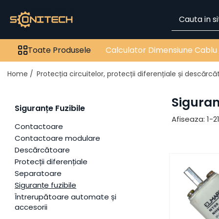
Toate Produsele
Toate Produsele
Calculator Dimensiune Cablu
FOTOVOLTAICE
Acumulatori
Home /
Protecția circuitelor, protecții diferențiale și descărc
ATS / Comutatoare
Transfer
Siguran
Siguranțe Fuzibile
Cabluri
Afiseaza:
1-
2
Componente electrice
Contactoare
Contactoare modulare
Invertoare
Descărcătoare
Panouri Fotovoltaice
Protecții diferențiale
Rack-uri
Separatoare
Siguranțe fuzibile
Sisteme de montaj
Întrerupătoare automate și
Sisteme de prindere
accesorii