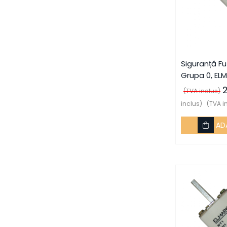
Integrat Electric
Piese de adaptare
Prize, întrerupătoare, detectoare
de mișcare și accesorii
Altele
Siguranță Fu
Grupa 0, ELM
Butoane
(TVA inclus)
Cadre de montaj aparent
inclus)
(TVA i
Detectoare de mișcare
AD
Doze
Obturatoare
Prelungitoare, Stechere,
Accesorii
Prize
Prize de difuzor
Prize internet