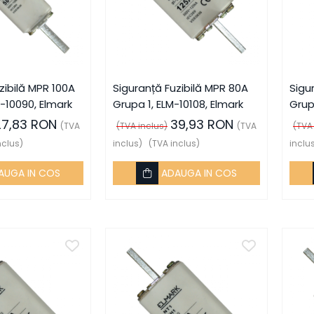
zibilă MPR 100A
Siguranță Fuzibilă MPR 80A
Sigu
-10090, Elmark
Grupa 1, ELM-10108, Elmark
Grupa
27,83 RON
39,93 RON
(TVA
(TVA inclus)
(TVA
(TVA
nclus)
inclus)
(TVA inclus)
inclu
AUGA IN COS
ADAUGA IN COS