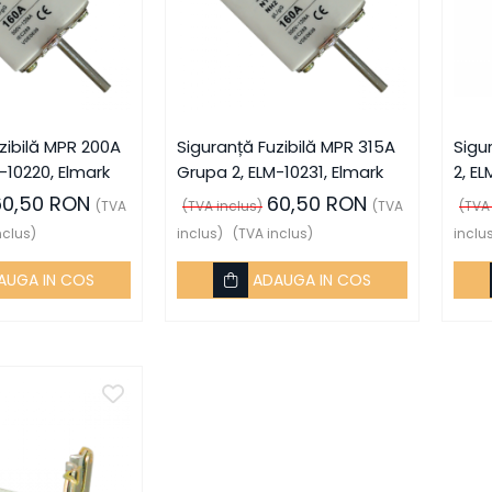
zibilă MPR 200A
Siguranță Fuzibilă MPR 315A
Sigu
-10220, Elmark
Grupa 2, ELM-10231, Elmark
2, E
60,50 RON
60,50 RON
(TVA
(TVA inclus)
(TVA
(TVA
nclus)
inclus)
(TVA inclus)
inclu
AUGA IN COS
ADAUGA IN COS