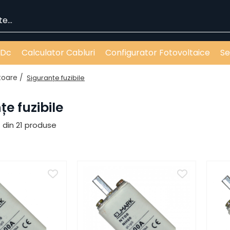
 Dc
Calculator Cabluri
Configurator Fotovoltaice
Se
ătoare /
Siguranțe fuzibile
țe fuzibile
1
din
21
produse