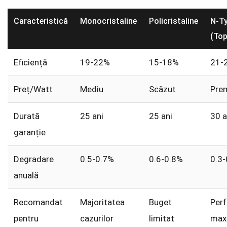
Caracteristică
Monocristaline
Policristaline
N-T
(To
Eficiență
19-22%
15-18%
21-
Preț/Watt
Mediu
Scăzut
Pre
Durată
25 ani
25 ani
30 a
garanție
Degradare
0.5-0.7%
0.6-0.8%
0.3
anuală
Recomandat
Majoritatea
Buget
Per
pentru
cazurilor
limitat
max