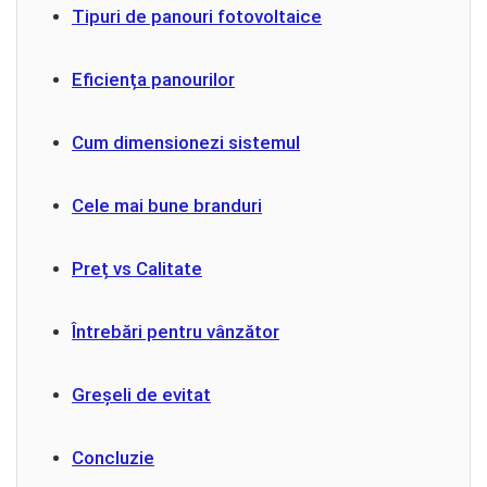
Prize multimedia
Tipuri de panouri fotovoltaice
Prize TV
Prize și fișe industriale
Eficiența panourilor
Rame
Cum dimensionezi sistemul
Sonerii
Suporturi de fixare
Cele mai bune branduri
Termostate
Variator de tensiune
Preț vs Calitate
Întrerupătoare
Întrebări pentru vânzător
Greșeli de evitat
Concluzie