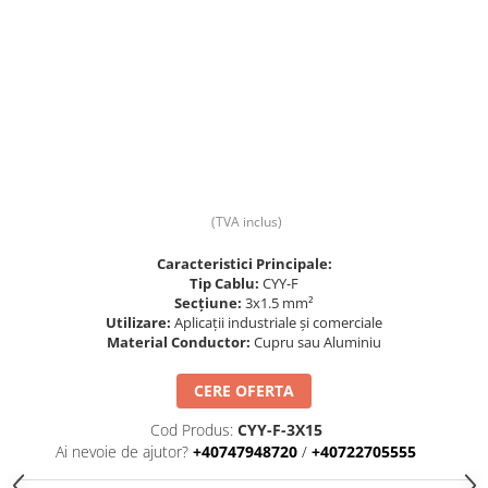
Prize și fișe industriale
Rame
Sonerii
Suporturi de fixare
Termostate
Variator de tensiune
(TVA inclus)
Întrerupătoare
Caracteristici Principale:
Tip Cablu:
CYY-F
Secțiune:
3x1.5 mm²
Utilizare:
Aplicații industriale și comerciale
Material Conductor:
Cupru sau Aluminiu
CERE OFERTA
Cod Produs:
CYY-F-3X15
Ai nevoie de ajutor?
+40747948720
/
+40722705555