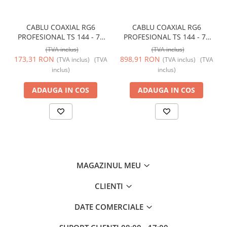
CABLU COAXIAL RG6
CABLU COAXIAL RG6
PROFESIONAL TS 144 - 75
PROFESIONAL TS 144 - 75
OHM colac 100m
OHM colac 500m
(TVA inclus)
(TVA inclus)
173,31 RON
898,91 RON
(TVA inclus)
(TVA
(TVA inclus)
(TVA
inclus)
inclus)
ADAUGA IN COS
ADAUGA IN COS
MAGAZINUL MEU
CLIENTI
DATE COMERCIALE