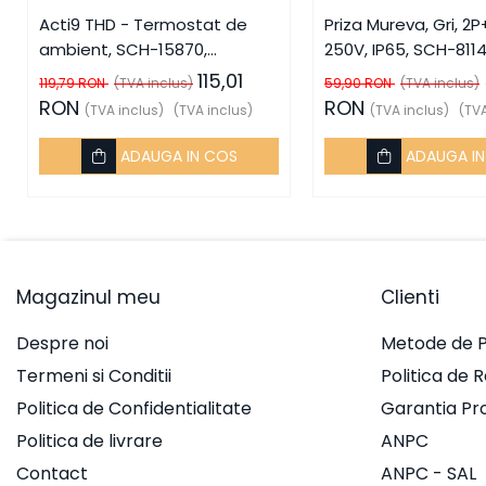
Acti9 THD - Termostat de
Priza Mureva, Gri, 2P+
Prize multimedia
ambient, SCH-15870,
250V, IP65, SCH-8114
Prize TV
Schneider Electric - Schneider
Schneider Electric -
115,01
119,79 RON
(TVA inclus)
59,90 RON
(TVA inclus)
Prize și fișe industriale
RON
RON
(TVA inclus)
(TVA inclus)
(TVA inclus)
(TVA
Rame
ADAUGA IN COS
ADAUGA I
Sonerii
Suporturi de fixare
Termostate
Variator de tensiune
Magazinul meu
Clienti
Întrerupătoare
Despre noi
Metode de P
Protecția circuitelor, protecții
Termeni si Conditii
Politica de 
diferențiale și descărcătoare
Contactoare
Politica de Confidentialitate
Garantia Pr
Contactoare modulare
Politica de livrare
ANPC
Contact
ANPC - SAL
Descărcătoare