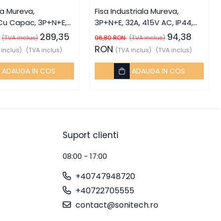
la Mureva,
Fisa Industriala Mureva,
Cu Capac, 3P+N+E,
3P+N+E, 32A, 415V AC, IP44,
 AC, IP67, SCH-
SCH-83521, Schneider Electric
289,35
94,38
(TVA inclus)
96,80 RON
(TVA inclus)
neider Electric -
- Schneider
RON
 inclus)
(TVA inclus)
(TVA inclus)
(TVA inclus)
r
ADAUGA IN COS
ADAUGA IN COS
Suport clienti
08:00 - 17:00
+40747948720
+40722705555
contact@sonitech.ro