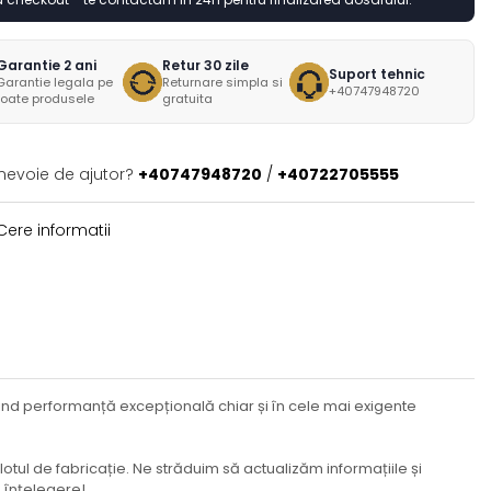
Garantie 2 ani
Retur 30 zile
Suport tehnic
Garantie legala pe
Returnare simpla si
+40747948720
toate produsele
gratuita
 nevoie de ajutor?
+40747948720
/
+40722705555
ere informatii
erind performanță excepțională chiar și în cele mai exigente
lotul de fabricație. Ne străduim să actualizăm informațiile și
u înțelegere!