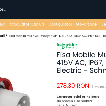
 Dc
Calculator Cabluri
Configurator Fotovoltaice
Se
orii /
Fisa Mobila Mureva, Dreapta,3P+N+E, 63A. 415V AC, IP67, SCH-81
Fisa Mobila M
415V AC, IP67
Electric - Sch
278,30 RON
(TVA incl
Caracteristici principale:
Tip produs: Fisa mobilă
Serie: Mureva