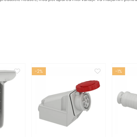
-2%
-1%