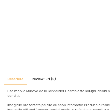
Coftere metalice și
accesorii
Doze
Coliere de plastic
Iluminat
Altele
Iluminat de Siguranță
Lumini exterioare
Lămpi și componente
Senzori
Paratrasnet și Protecție la Trăsnet
Descriere
Review-uri
(0)
Catarge
Fisa mobilă Mureva de la Schneider Electric este soluția ideală p
Montaj Lateral Catarg
condiții.
Montaj pe acoperis
Imaginile prezentate pe site au scop informativ. Produsele reale p
Paratrăsnete ESE — PDA
imaginile cât mai frecvent posibil pentru a reflecta cu exactitat