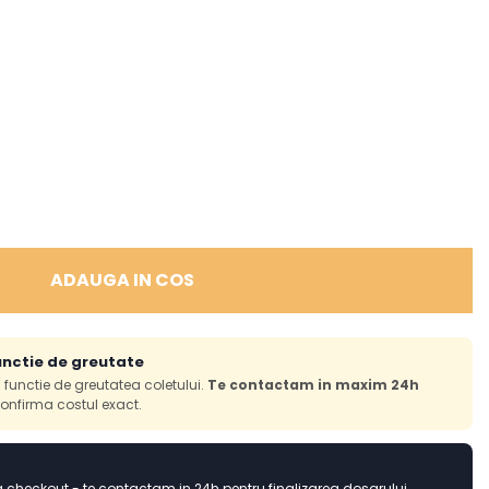
ADAUGA IN COS
unctie de greutate
in functie de greutatea coletului.
Te contactam in maxim 24h
onfirma costul exact.
checkout - te contactam in 24h pentru finalizarea dosarului.