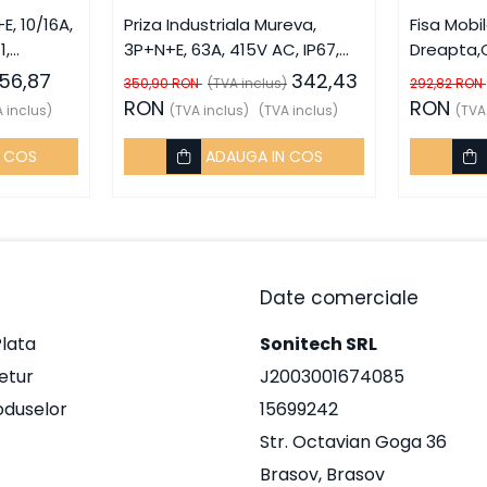
E, 10/16A,
Priza Industriala Mureva,
Fisa Mobi
1,
3P+N+E, 63A, 415V AC, IP67,
Dreapta,
 Schneider
SCH-81183, Schneider Electric
63A. 415V
56,87
342,43
350,90 RON
(TVA inclus)
292,82 RON
- Schneider
81383, Sch
RON
RON
 inclus)
(TVA inclus)
(TVA inclus)
(TVA
Schneide
N COS
ADAUGA IN COS
Date comerciale
lata
Sonitech SRL
Retur
J2003001674085
oduselor
15699242
Str. Octavian Goga 36
Brasov, Brasov