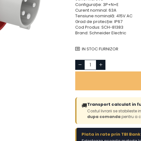
Configurație: 3P+N+E
Curent nominal: 63A
Tensiune nominală: 415V AC
Grad de protecție: IP67
Cod Produs: SCH-81383
Brand: Schneider Electric
IN STOC FURNIZOR
Transport calculat in f
🚚
Costul livrarii se stabileste 
dupa comanda
pentru a c
Plata in rate prin TBI Bank
Selecteaza aceasta metoda la 