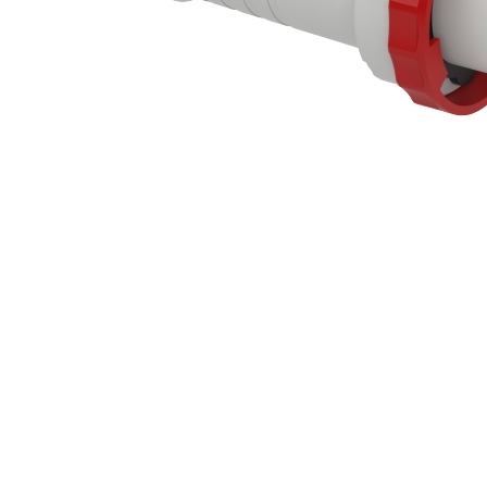
Sisteme Fotovoltaice
Complete cu Montaj
Busbar Șine Conexiuni
Cabluri și accesorii
Accesorii
Cabluri
Jgheab metalic
Papuci CU și AL
Pat de cablu PVC
Pini, riglete, cleme
Presetupe
Țeavă PVC și copex
Cofrete, dulapuri și doze
Cofrete de plastic și
accesorii