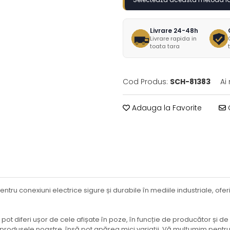
Livrare 24-48h
Livrare rapida in
toata tara
Cod Produs:
SCH-81383
Ai
Adauga la Favorite
C
entru conexiuni electrice sigure și durabile în mediile industriale, of
ot diferi ușor de cele afișate în poze, în funcție de producător și de 
e produsele noastre, însă pot apărea mici variații. Vă mulțumim pentr