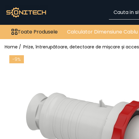
Toate Produsele
Toate Produsele
Calculator Dimensiune Cablu
FOTOVOLTAICE
Acumulatori
Home /
Prize, întrerupătoare, detectoare de mișcare și acces
ATS / Comutatoare
Transfer
-9%
Cabluri
Componente electrice
Invertoare
Panouri Fotovoltaice
Rack-uri
Sisteme de montaj
Sisteme de prindere