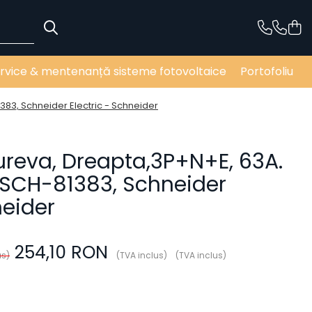
rvice & mentenanță sisteme fotovoltaice
Portofoliu
383, Schneider Electric - Schneider
ureva, Dreapta,3P+N+E, 63A.
, SCH-81383, Schneider
neider
254,10 RON
us)
(TVA inclus)
(TVA inclus)