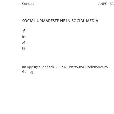
Suporturi de fixare
Contact
ANPC - SA
Termostate
Variator de tensiune
SOCIAL
URMARESTE-NE IN SOCIAL MEDIA
Întrerupătoare
Protecția circuitelor, protecții
diferențiale și descărcătoare
Contactoare
Contactoare modulare
Descărcătoare
©Copyright Sonitech SRL 2026
Platforma E-commerce by
Protecții diferențiale
Gomag
Separatoare
Siguranțe fuzibile
Întrerupătoare automate și
accesorii
Protecția și comanda motoarelor
Contactoare