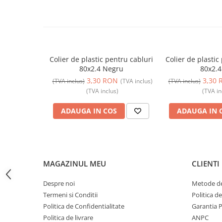
Butoane
Cadre de montaj aparent
Detectoare de mișcare
Doze
Colier de plastic pentru cabluri
Colier de plastic
80x2.4 Negru
80x2.4
Obturatoare
3,30 RON
3,30 
(TVA inclus)
(TVA inclus)
(TVA inclus)
Prelungitoare, Stechere, Accesorii
(TVA inclus)
(TVA in
Prize
ADAUGA IN COS
ADAUGA IN 
Prize de difuzor
Prize internet
Prize multimedia
MAGAZINUL MEU
CLIENTI
Prize TV
Prize și fișe industriale
Despre noi
Metode de
Termeni si Conditii
Politica d
Rame
Politica de Confidentialitate
Garantia 
Sonerii
Politica de livrare
ANPC