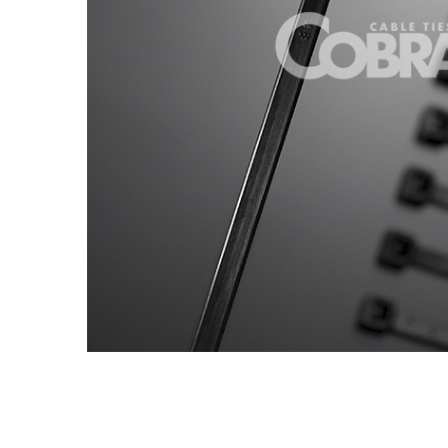
Busbar Șine Conexiuni
Cabluri și accesorii
Accesorii
Cabluri
Jgheab metalic
Papuci CU și AL
Pat de cablu PVC
Pini, riglete, cleme
Presetupe
Țeavă PVC și copex
Cofrete, dulapuri și doze
Cofrete de plastic și accesorii
Coftere metalice și accesorii
Doze
Coliere de plastic