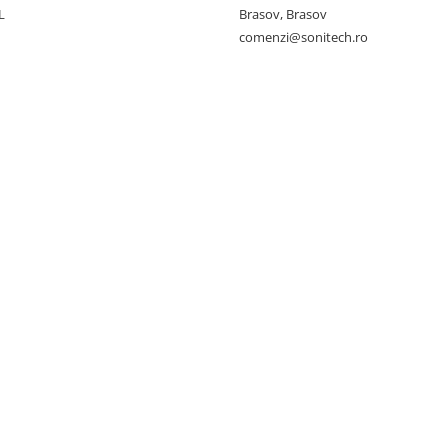
L
Brasov, Brasov
comenzi@sonitech.ro