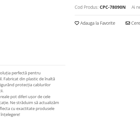
Cod Produs:
CPC-78090N
Ai n
Adauga la Favorite
Cere 
soluția perfectă pentru
l. Fabricat din plastic de înaltă
asigurând protecția cablurilor
ii.
eale pot diferi ușor de cele
ricație. Ne străduim să actualizăm
eflecta cu exactitate produsele
înțelegere!