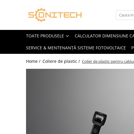
Toate Produsele
FOTOVOLTAICE
TOATE PRODUSELE
CALCULATOR DIMENSIUNE C
Acumulatori
SERVICE & MENTENANȚĂ SISTEME FOTOVOLTAICE
P
ATS / Comutatoare Transfer
Cabluri
Home /
Coliere de plastic /
Colier de plastic pentru cabl
Componente electrice
Invertoare
Panouri Fotovoltaice
Rack-uri
Sisteme de montaj
Sisteme de prindere
Sisteme Fotovoltaice Complete cu
Montaj