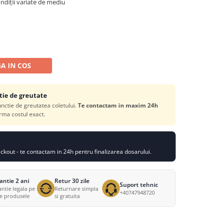
ondiții variate de mediu
A IN COS
tie de greutate
functie de greutatea coletului.
Te contactam in maxim 24h
rma costul exact.
kout - te contactam in 24h pentru finalizarea dosarului.
antie 2 ani
Retur 30 zile
Suport tehnic
ntie legala pe
Returnare simpla
+40747948720
te produsele
si gratuita