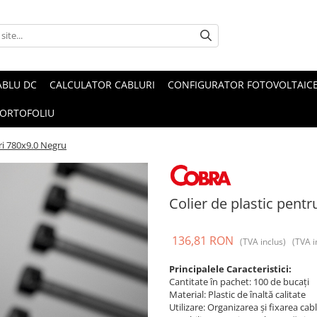
ABLU DC
CALCULATOR CABLURI
CONFIGURATOR FOTOVOLTAIC
ORTOFOLIU
uri 780x9.0 Negru
Colier de plastic pent
136,81 RON
(TVA inclus)
(TVA i
Principalele Caracteristici:
Cantitate în pachet: 100 de bucați
Material: Plastic de înaltă calitate
Utilizare: Organizarea și fixarea cabl