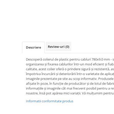
Iluminat
Altele
Iluminat de Siguranță
Lumini exterioare
Lămpi și componente
Senzori
Review-uri
(0)
Descriere
Paratrasnet și Protecție la Trăsnet
Catarge
Descoperă colierul de plastic pentru cabluri 780x9.0 mm - 
Montaj Lateral Catarg
organizarea și fixarea cablurilor într-un mod eficient și fiabi
calitate, acest colier oferă o prindere sigură și rezistentă, 
Montaj pe acoperis
împotriva încurcării și deteriorării într-o varietate de aplicaț
Imaginile prezentate pe site au scop informativ. Produsele r
Paratrăsnete ESE — PDA Integrat
afișate în poze, în funcție de producător și de lotul de fab
Electric
informațiile și imaginile cât mai frecvent posibil pentru a r
Piese de adaptare
noastre, însă pot apărea mici variații. Vă mulțumim pentru 
Prize, întrerupătoare, detectoare
Informatii conformitate produs
de mișcare și accesorii
Altele