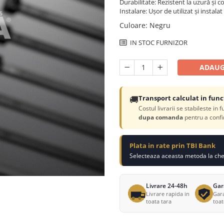
Durabilitate: Rezistent la uzură și c
Instalare: Ușor de utilizat și instalat
Culoare
:
Negru
IN STOC FURNIZOR
ADAUG
🚚
Transport calculat in func
Costul livrarii se stabileste in 
dupa comanda
pentru a confi
Plata in rate prin TBI Bank
Selecteaza aceasta metoda la chec
Livrare 24-48h
Gar
Livrare rapida in
Gara
toata tara
toa