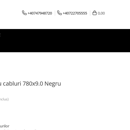
+40747948720
+40722705555
0,00
E
ru cabluri 780x9.0 Negru
nclus)
urilor