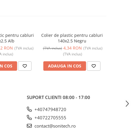
tic pentru cabluri
Colier de plastic pentru cabluri
Colier de p
2.5 Alb
140x2.5 Negru
1
52 RON
4,34 RON
(TVA inclus)
(TVA inclus)
(TVA inclus)
(TVA inclus)
A inclus)
(TVA inclus)
N COS
ADAUGA IN COS
ADAUG
SUPORT CLIENTI
08:00 - 17:00
+40747948720
+40722705555
contact@sonitech.ro