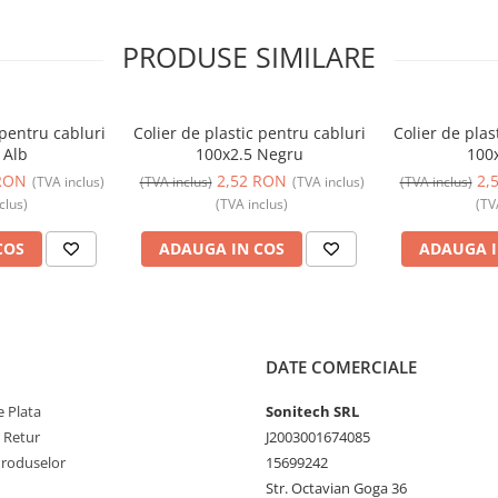
PRODUSE SIMILARE
 pentru cabluri
Colier de plastic pentru cabluri
Colier de plas
 Alb
100x2.5 Negru
100x
RON
2,52 RON
2,
(TVA inclus)
(TVA inclus)
(TVA inclus)
(TVA inclus)
clus)
(TVA inclus)
(TV
COS
ADAUGA IN COS
ADAUGA I
DATE COMERCIALE
 Plata
Sonitech SRL
e Retur
J2003001674085
Produselor
15699242
Str. Octavian Goga 36