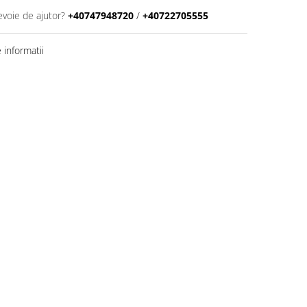
evoie de ajutor?
+40747948720
/
+40722705555
informatii